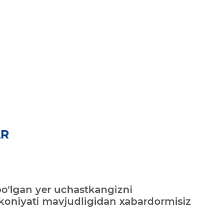
AR
bo'lgan yer uchastkangizni
mkoniyati mavjudligidan xabardormisiz