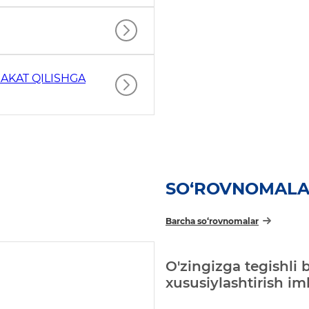
AKAT QILISHGA
SO‘ROVNOMAL
Barcha so‘rovnomalar
O'zingizga tegishli 
xususiylashtirish i