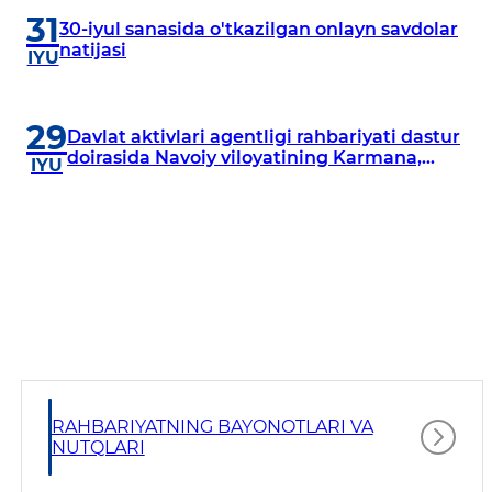
31
30-iyul sanasida o'tkazilgan onlayn savdolar
natijasi
IYU
29
Davlat aktivlari agentligi rahbariyati dastur
doirasida Navoiy viloyatining Karmana,
IYU
Navbahor, Xatirchi va Nurota tumanlarida
o‘rganish o‘tkazmoqda
RAHBARIYATNING BAYONOTLARI VA
NUTQLARI