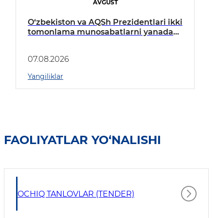
AVGUST
O‘zbekiston va AQSh Prezidentlari ikki
tomonlama munosabatlarni yanada
mustahkamlash istiqbollarini
muhokama qildilar
07.08.2026
Yangiliklar
FAOLIYATLAR YO‘NALISHI
OCHIQ TANLOVLAR (TENDER)