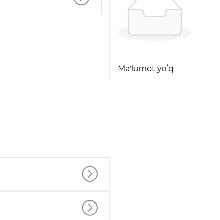
Maʼlumot yoʻq