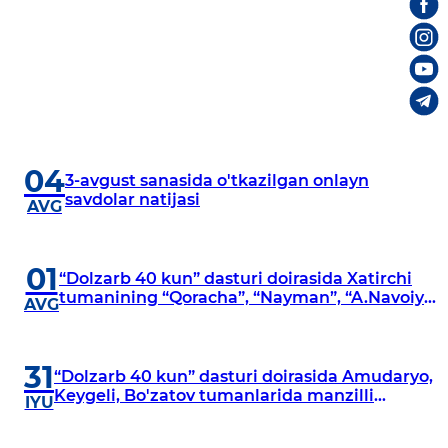
04
3-avgust sanasida o'tkazilgan onlayn
savdolar natijasi
AVG
01
“Dolzarb 40 kun” dasturi doirasida Xatirchi
tumanining “Qoracha”, “Nayman”, “A.Navoiy”
AVG
va “Damariq” mahallalarida manzilli
o‘rganishlar olib borildi
31
“Dolzarb 40 kun” dasturi doirasida Amudaryo,
Keygeli, Bo'zatov tumanlarida manzilli
IYU
o‘rganishlar olib borildi