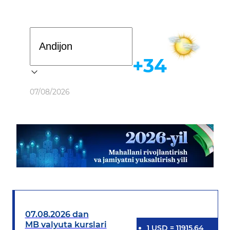
Davlat dasturi
+34
Ob-havo
07/08/2026
07.08.2026 dan
MB valyuta kurslari
1
USD
=
11915.64