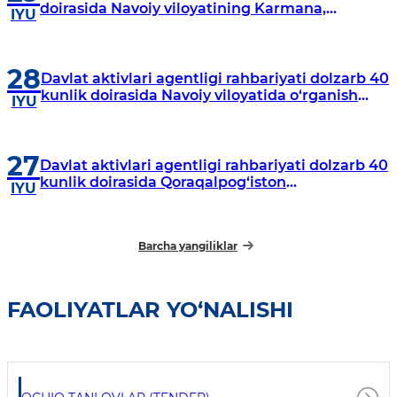
doirasida Navoiy viloyatining Karmana,
IYU
Navbahor, Xatirchi va Nurota tumanlarida
o‘rganish o‘tkazmoqda
28
Davlat aktivlari agentligi rahbariyati dolzarb 40
kunlik doirasida Navoiy viloyatida o‘rganish
IYU
o‘tkazdi
27
Davlat aktivlari agentligi rahbariyati dolzarb 40
kunlik doirasida Qoraqalpog‘iston
IYU
Respublikasida o‘rganish o‘tkazmoqda
Barcha yangiliklar
FAOLIYATLAR YO‘NALISHI