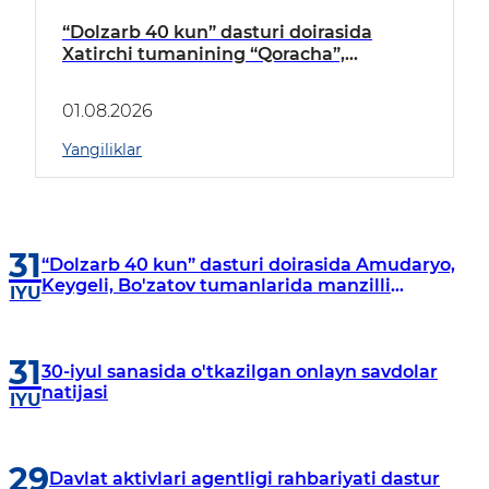
“Dolzarb 40 kun” dasturi doirasida
Xatirchi tumanining “Qoracha”,
“Nayman”, “A.Navoiy” va “Damariq”
mahallalarida manzilli o‘rganishlar olib
01.08.2026
borildi
Yangiliklar
31
“Dolzarb 40 kun” dasturi doirasida Amudaryo,
Keygeli, Bo'zatov tumanlarida manzilli
IYU
o‘rganishlar olib borildi
31
30-iyul sanasida o'tkazilgan onlayn savdolar
natijasi
IYU
29
Davlat aktivlari agentligi rahbariyati dastur