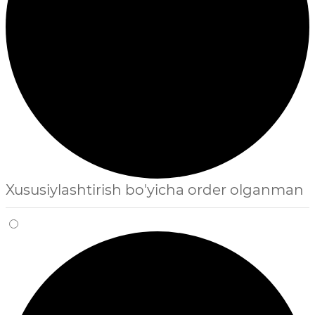
Xususiylashtirish bo'yicha order olganman