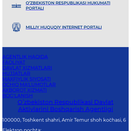
O’ZBEKISTON RESPUBLIKASI HUKUMATI
PORTALI
MILLIY HUQUQIY INTERNET PORTALI
AGENTLIK HAQIDA
FAOLIYAT
DAVLAT XIZMATLARI
HUJJATLAR
MAXFIYLIK SIYOSATI
OCHIQ MA'LUMOTLAR
AXBOROT XIZMATI
BOG‘LANISH
Oʻzbekiston Respublikasi Davlat
Aktivlarini Boshqarish Agentligi
100000, Toshkent shahri, Amir Temur shoh ko`chasi, 6
Elektron pochta
: