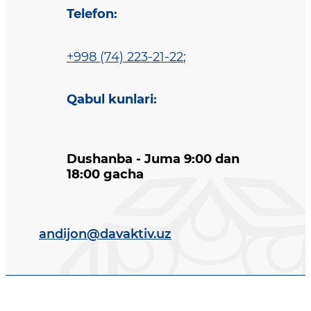
Telefon
:
+998 (74) 223-21-22
;
Qabul kunlari
:
Dushanba - Juma 9:00 dan
18:00 gacha
andijon@davaktiv.uz