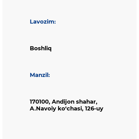
Lavozim
:
Boshliq
Manzil
:
170100, Andijon shahar,
A.Navoiy ko‘chasi, 126-uy