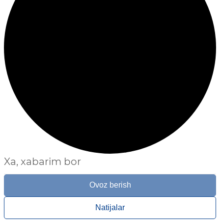
Xa, xabarim bor
Ovoz berish
Natijalar