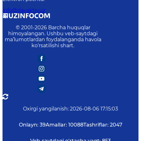
info@davaktiv.uz
© 2001-
2026
Barcha huquqlar
himoyalangan. Ushbu veb-saytdagi
ma’lumotlardan foydalanganda havola
ko‘rsatilishi shart.
Oxirgi yangilanish
:
2026-08-06 17:15:03
Onlayn:
39
Amallar:
10088
Tashriflar:
2047
Veb-saytdagi o‘rtacha vaqt:
853