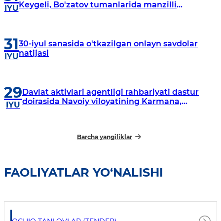
Keygeli, Bo'zatov tumanlarida manzilli
IYU
o‘rganishlar olib borildi
31
30-iyul sanasida o'tkazilgan onlayn savdolar
natijasi
IYU
29
Davlat aktivlari agentligi rahbariyati dastur
doirasida Navoiy viloyatining Karmana,
IYU
Navbahor, Xatirchi va Nurota tumanlarida
o‘rganish o‘tkazmoqda
Barcha yangiliklar
FAOLIYATLAR YO‘NALISHI