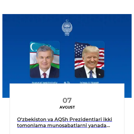
07
AVGUST
O‘zbekiston va AQSh Prezidentlari ikki
tomonlama munosabatlarni yanada
mustahkamlash istiqbollarini