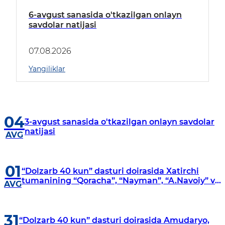
6-avgust sanasida o'tkazilgan onlayn
savdolar natijasi
07.08.2026
Yangiliklar
04
3-avgust sanasida o'tkazilgan onlayn savdolar
natijasi
AVG
01
“Dolzarb 40 kun” dasturi doirasida Xatirchi
tumanining “Qoracha”, “Nayman”, “A.Navoiy” va
AVG
“Damariq” mahallalarida manzilli o‘rganishlar
olib borildi
31
“Dolzarb 40 kun” dasturi doirasida Amudaryo,