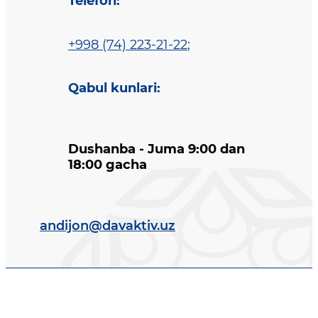
Telefon
:
+998 (74) 223-21-22
;
Qabul kunlari
:
Dushanba - Juma 9:00 dan
18:00 gacha
andijon@davaktiv.uz