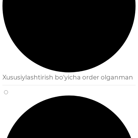
Xususiylashtirish bo'yicha order olganman