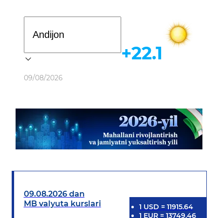
Davlat dasturi
+22.1
Ob-havo
09/08/2026
09.08.2026 dan
MB valyuta kurslari
1
USD
=
11915.64
1
EUR
=
13749.46