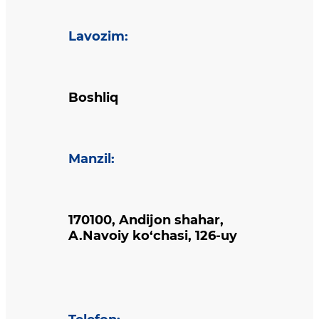
Lavozim
:
Boshliq
Manzil
:
170100, Andijon shahar,
A.Navoiy ko‘chasi, 126-uy