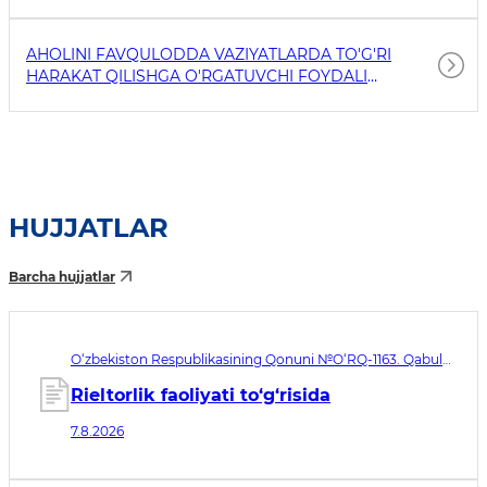
AHOLINI FAVQULODDA VAZIYATLARDA TO'G'RI
HARAKAT QILISHGA O'RGATUVCHI FOYDALI
HAVOLALAR
HUJJATLAR
Barcha hujjatlar
O‘zbekiston Respublikasining Qonuni №O‘RQ-1163. Qabul
qilingan sana 07.08.2026. Kuchga kirish sanasi 08.11.2026
Rieltorlik faoliyati to‘g‘risida
7.8.2026