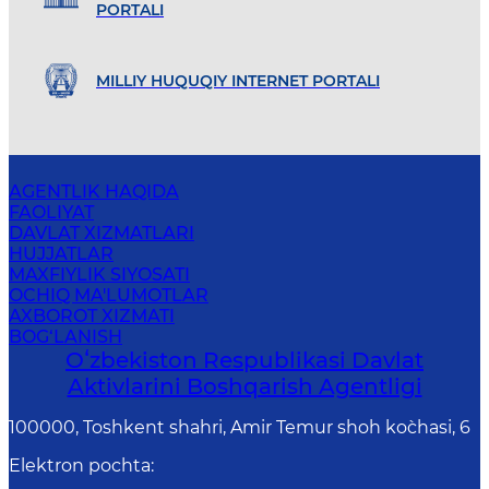
PORTALI
MILLIY HUQUQIY INTERNET PORTALI
AGENTLIK HAQIDA
FAOLIYAT
DAVLAT XIZMATLARI
HUJJATLAR
MAXFIYLIK SIYOSATI
OCHIQ MA'LUMOTLAR
AXBOROT XIZMATI
BOG‘LANISH
Oʻzbekiston Respublikasi Davlat
Aktivlarini Boshqarish Agentligi
100000, Toshkent shahri, Amir Temur shoh ko`chasi, 6
Elektron pochta
: