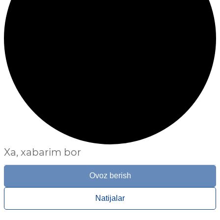
Xa, xabarim bor
Ovoz berish
Natijalar