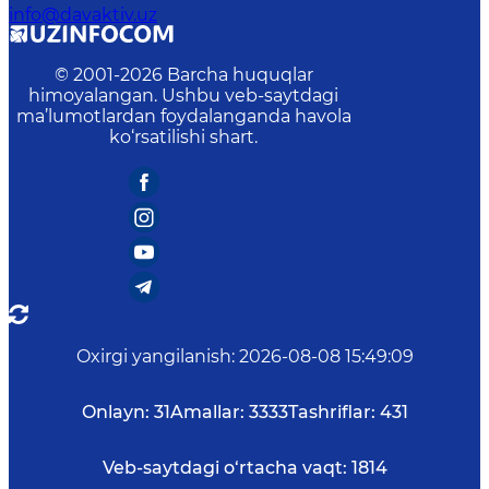
info@davaktiv.uz
© 2001-
2026
Barcha huquqlar
himoyalangan. Ushbu veb-saytdagi
ma’lumotlardan foydalanganda havola
ko‘rsatilishi shart.
Oxirgi yangilanish
:
2026-08-08 15:49:09
Onlayn:
31
Amallar:
3333
Tashriflar:
431
Veb-saytdagi o‘rtacha vaqt:
1814