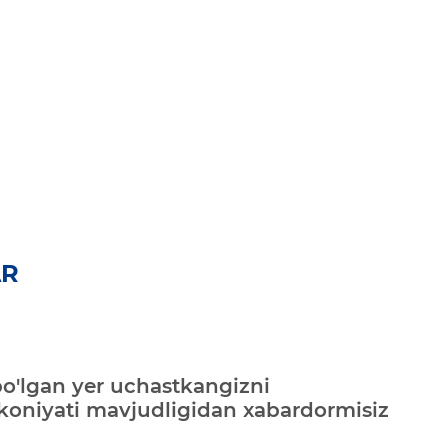
AR
bo'lgan yer uchastkangizni
mkoniyati mavjudligidan xabardormisiz