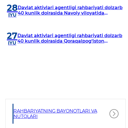
28
Davlat aktivlari agentligi rahbariyati dolzarb
40 kunlik doirasida Navoiy viloyatida
IYU
o‘rganish o‘tkazdi
27
Davlat aktivlari agentligi rahbariyati dolzarb
40 kunlik doirasida Qoraqalpog‘iston
IYU
Respublikasida o‘rganish o‘tkazmoqda
RAHBARIYATNING BAYONOTLARI VA
NUTQLARI