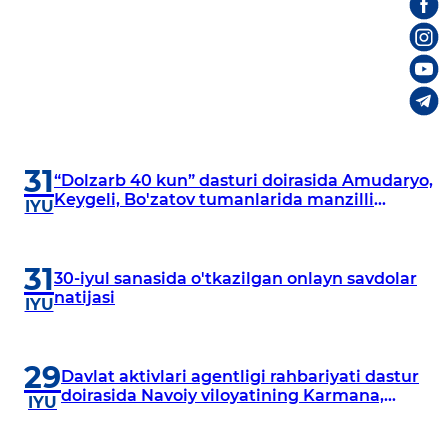
31
“Dolzarb 40 kun” dasturi doirasida Amudaryo,
Keygeli, Bo'zatov tumanlarida manzilli
IYU
o‘rganishlar olib borildi
31
30-iyul sanasida o'tkazilgan onlayn savdolar
natijasi
IYU
29
Davlat aktivlari agentligi rahbariyati dastur
doirasida Navoiy viloyatining Karmana,
IYU
Navbahor, Xatirchi va Nurota tumanlarida
o‘rganish o‘tkazmoqda