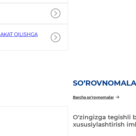
AKAT QILISHGA
SO‘ROVNOMAL
Barcha so‘rovnomalar
O'zingizga tegishli 
xususiylashtirish i