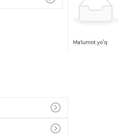
Maʼlumot yoʻq