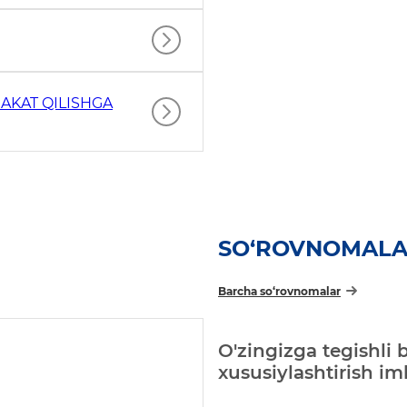
AKAT QILISHGA
SO‘ROVNOMAL
Barcha so‘rovnomalar
O'zingizga tegishli 
xususiylashtirish i