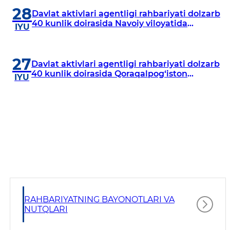
28
Davlat aktivlari agentligi rahbariyati dolzarb
40 kunlik doirasida Navoiy viloyatida
IYU
o‘rganish o‘tkazdi
27
Davlat aktivlari agentligi rahbariyati dolzarb
40 kunlik doirasida Qoraqalpog‘iston
IYU
Respublikasida o‘rganish o‘tkazmoqda
RAHBARIYATNING BAYONOTLARI VA
NUTQLARI