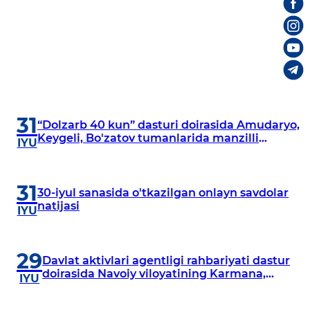
31
“Dolzarb 40 kun” dasturi doirasida Amudaryo,
Keygeli, Bo'zatov tumanlarida manzilli
IYU
o‘rganishlar olib borildi
31
30-iyul sanasida o'tkazilgan onlayn savdolar
natijasi
IYU
29
Davlat aktivlari agentligi rahbariyati dastur
doirasida Navoiy viloyatining Karmana,
IYU
Navbahor, Xatirchi va Nurota tumanlarida
o‘rganish o‘tkazmoqda