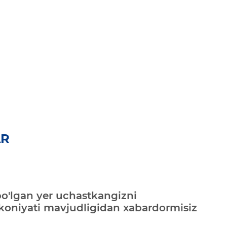
AR
bo'lgan yer uchastkangizni
mkoniyati mavjudligidan xabardormisiz