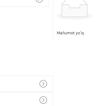
Maʼlumot yoʻq