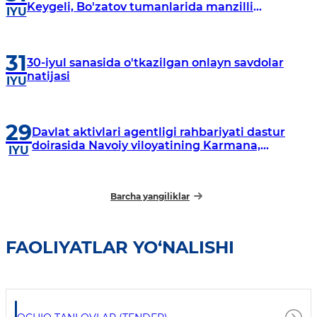
Keygeli, Bo'zatov tumanlarida manzilli
IYU
o‘rganishlar olib borildi
31
30-iyul sanasida o'tkazilgan onlayn savdolar
natijasi
IYU
29
Davlat aktivlari agentligi rahbariyati dastur
doirasida Navoiy viloyatining Karmana,
IYU
Navbahor, Xatirchi va Nurota tumanlarida
o‘rganish o‘tkazmoqda
Barcha yangiliklar
FAOLIYATLAR YO‘NALISHI