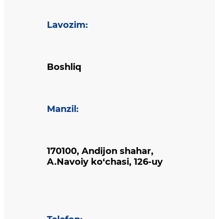
Lavozim
:
Boshliq
Manzil
:
170100, Andijon shahar,
A.Navoiy ko‘chasi, 126-uy