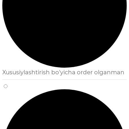
Xususiylashtirish bo'yicha order olganman