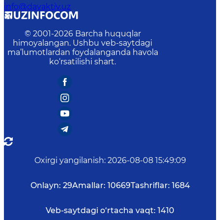
info@davaktiv.uz
© 2001-
2026
Barcha huquqlar
himoyalangan. Ushbu veb-saytdagi
ma’lumotlardan foydalanganda havola
ko‘rsatilishi shart.
Oxirgi yangilanish
:
2026-08-08 15:49:09
Onlayn:
29
Amallar:
10669
Tashriflar:
1684
Veb-saytdagi o‘rtacha vaqt:
1410