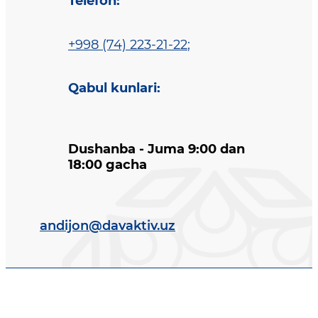
Telefon
:
+998 (74) 223-21-22
;
Qabul kunlari
:
Dushanba - Juma 9:00 dan
18:00 gacha
andijon@davaktiv.uz