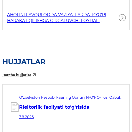
AHOLINI FAVQULODDA VAZIYATLARDA TO'G'RI
HARAKAT QILISHGA O'RGATUVCHI FOYDALI
HAVOLALAR
HUJJATLAR
Barcha hujjatlar
O‘zbekiston Respublikasining Qonuni №O‘RQ-1163. Qabul
qilingan sana 07.08.2026. Kuchga kirish sanasi 08.11.2026
Rieltorlik faoliyati to‘g‘risida
7.8.2026