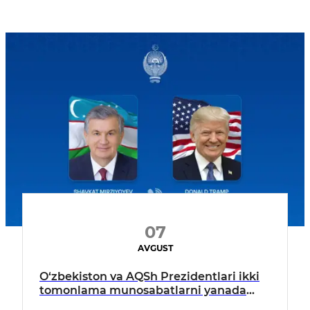
07
AVGUST
O‘zbekiston va AQSh Prezidentlari ikki
tomonlama munosabatlarni yanada
mustahkamlash istiqbollarini