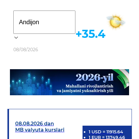
Davlat dasturi
+35.4
Ob-havo
08/08/2026
08.08.2026 dan
MB valyuta kurslari
1
USD
=
11915.64
1
EUR
=
13749.46