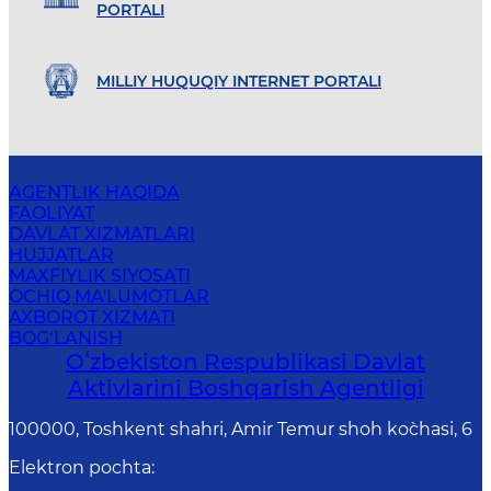
PORTALI
MILLIY HUQUQIY INTERNET PORTALI
AGENTLIK HAQIDA
FAOLIYAT
DAVLAT XIZMATLARI
HUJJATLAR
MAXFIYLIK SIYOSATI
OCHIQ MA'LUMOTLAR
AXBOROT XIZMATI
BOG‘LANISH
Oʻzbekiston Respublikasi Davlat
Aktivlarini Boshqarish Agentligi
100000, Toshkent shahri, Amir Temur shoh ko`chasi, 6
Elektron pochta
: