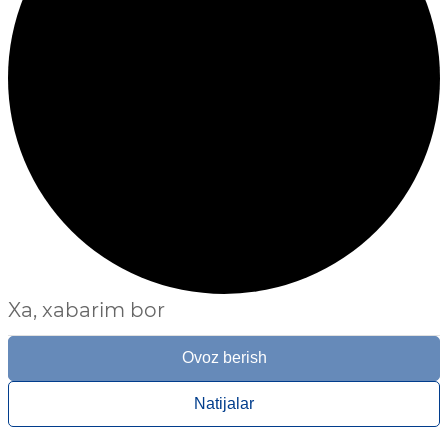
Xa, xabarim bor
Ovoz berish
Natijalar