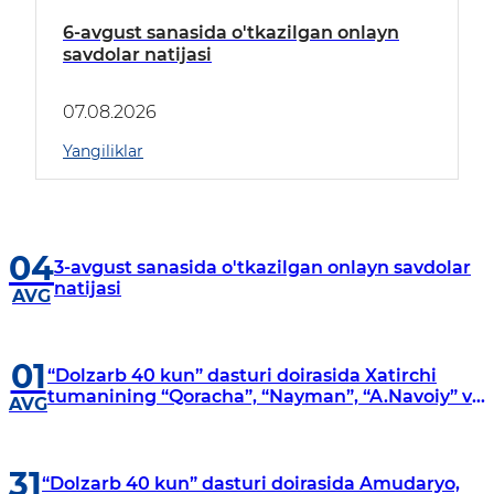
6-avgust sanasida o'tkazilgan onlayn
savdolar natijasi
07.08.2026
Yangiliklar
04
3-avgust sanasida o'tkazilgan onlayn savdolar
natijasi
AVG
01
“Dolzarb 40 kun” dasturi doirasida Xatirchi
tumanining “Qoracha”, “Nayman”, “A.Navoiy” va
AVG
“Damariq” mahallalarida manzilli o‘rganishlar
olib borildi
31
“Dolzarb 40 kun” dasturi doirasida Amudaryo,