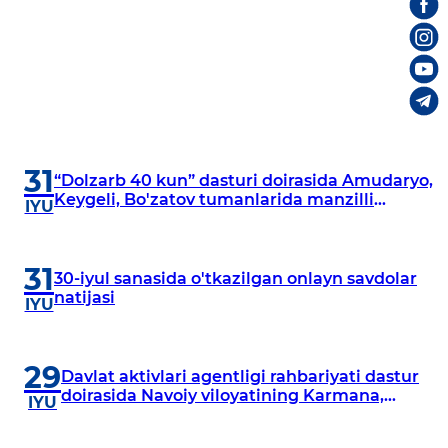
31
“Dolzarb 40 kun” dasturi doirasida Amudaryo,
Keygeli, Bo'zatov tumanlarida manzilli
IYU
o‘rganishlar olib borildi
31
30-iyul sanasida o'tkazilgan onlayn savdolar
natijasi
IYU
29
Davlat aktivlari agentligi rahbariyati dastur
doirasida Navoiy viloyatining Karmana,
IYU
Navbahor, Xatirchi va Nurota tumanlarida
o‘rganish o‘tkazmoqda