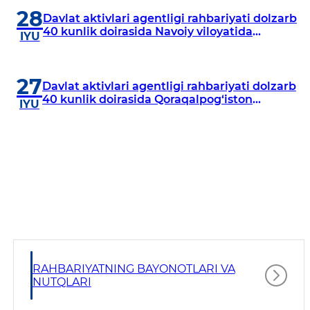
28
Davlat aktivlari agentligi rahbariyati dolzarb
40 kunlik doirasida Navoiy viloyatida
IYU
o‘rganish o‘tkazdi
27
Davlat aktivlari agentligi rahbariyati dolzarb
40 kunlik doirasida Qoraqalpog‘iston
IYU
Respublikasida o‘rganish o‘tkazmoqda
RAHBARIYATNING BAYONOTLARI VA
NUTQLARI