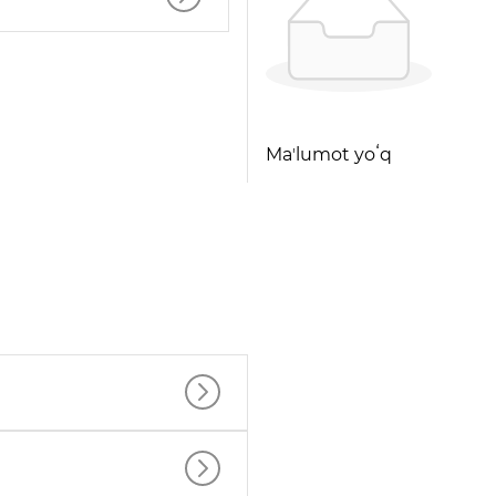
Maʼlumot yoʻq