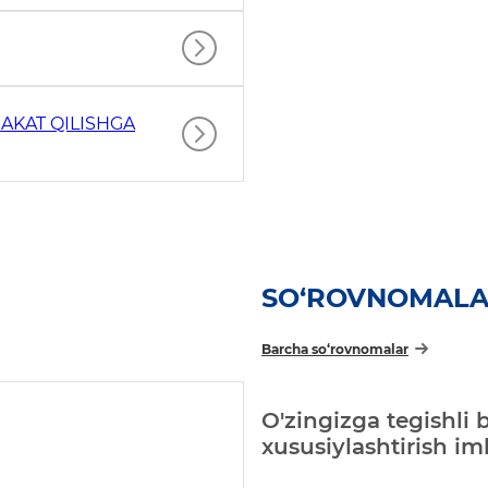
AKAT QILISHGA
SO‘ROVNOMAL
Barcha so‘rovnomalar
O'zingizga tegishli 
xususiylashtirish i