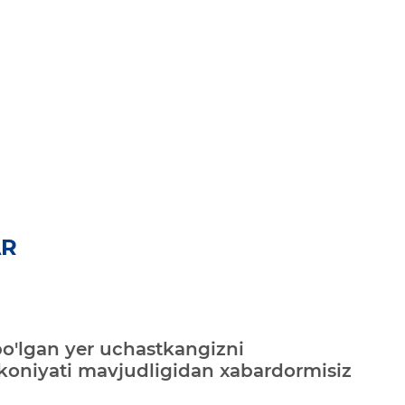
AR
bo'lgan yer uchastkangizni
mkoniyati mavjudligidan xabardormisiz