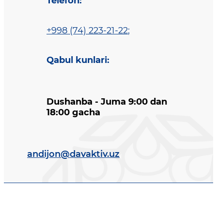
Telefon
:
+998 (74) 223-21-22
;
Qabul kunlari
:
Dushanba - Juma 9:00 dan
18:00 gacha
andijon@davaktiv.uz