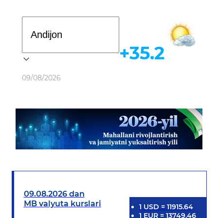
Davlat dasturi
+35.2
Ob-havo
09/08/2026
09.08.2026 dan
MB valyuta kurslari
1
USD
=
11915.64
1
EUR
=
13749.46