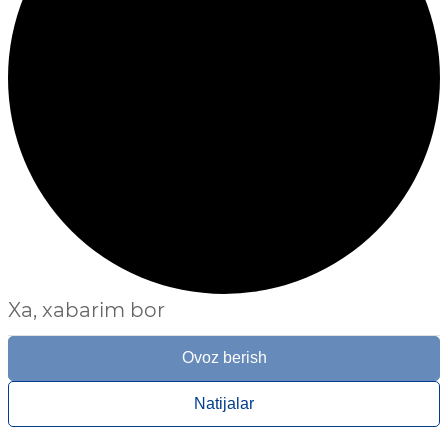
Xa, xabarim bor
Ovoz berish
Natijalar