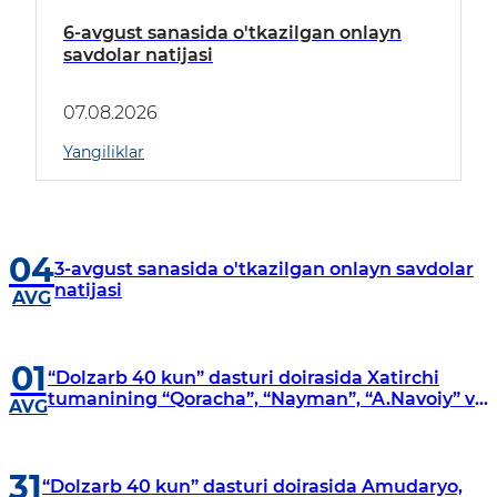
6-avgust sanasida o'tkazilgan onlayn
savdolar natijasi
07.08.2026
Yangiliklar
04
3-avgust sanasida o'tkazilgan onlayn savdolar
natijasi
AVG
01
“Dolzarb 40 kun” dasturi doirasida Xatirchi
tumanining “Qoracha”, “Nayman”, “A.Navoiy” va
AVG
“Damariq” mahallalarida manzilli o‘rganishlar
olib borildi
31
“Dolzarb 40 kun” dasturi doirasida Amudaryo,