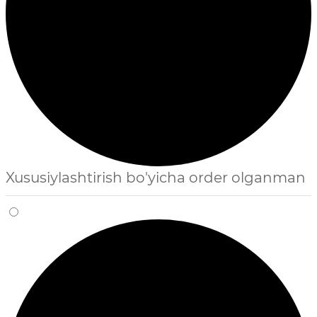
Xususiylashtirish bo'yicha order olganman