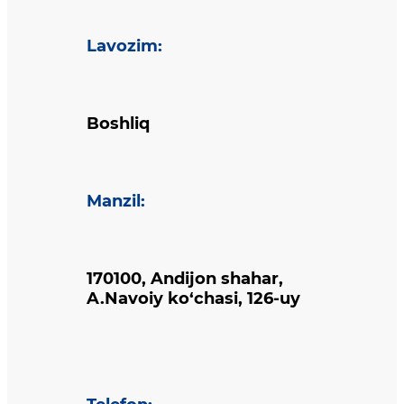
Lavozim
:
Boshliq
Manzil
:
170100, Andijon shahar,
A.Navoiy ko‘chasi, 126-uy