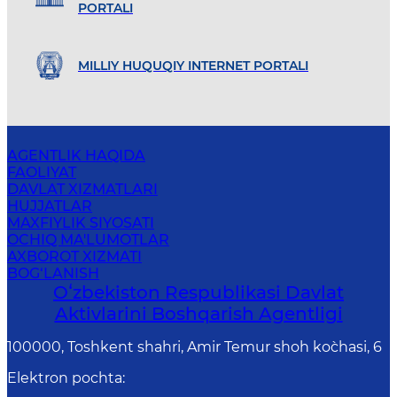
PORTALI
MILLIY HUQUQIY INTERNET PORTALI
AGENTLIK HAQIDA
FAOLIYAT
DAVLAT XIZMATLARI
HUJJATLAR
MAXFIYLIK SIYOSATI
OCHIQ MA'LUMOTLAR
AXBOROT XIZMATI
BOG‘LANISH
Oʻzbekiston Respublikasi Davlat
Aktivlarini Boshqarish Agentligi
100000, Toshkent shahri, Amir Temur shoh ko`chasi, 6
Elektron pochta
: