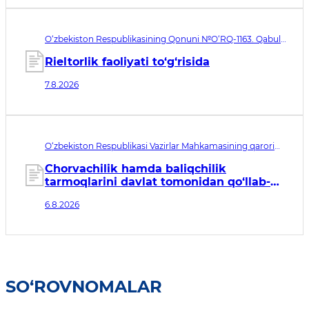
O‘zbekiston Respublikasining Qonuni №O‘RQ-1163. Qabul
qilingan sana 07.08.2026. Kuchga kirish sanasi 08.11.2026
Rieltorlik faoliyati to‘g‘risida
7.8.2026
O‘zbekiston Respublikasi Vazirlar Mahkamasining qarori
№435. Qabul qilingan sana 06.08.2026. Kuchga kirish
sanasi 07.08.2026
Chorvachilik hamda baliqchilik
tarmoqlarini davlat tomonidan qo‘llab-
quvvatlashning qo‘shimcha chora-
6.8.2026
tadbirlari to‘g‘risida
SO‘ROVNOMALAR