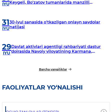
Keygeli, Bo'zatov tumanlarida manzilli
IYU
o‘rganishlar olib borildi
31
30-iyul sanasida o'tkazilgan onlayn savdolar
natijasi
IYU
29
Davlat aktivlari agentligi rahbariyati dastur
doirasida Navoiy viloyatining Karmana,
IYU
Navbahor, Xatirchi va Nurota tumanlarida
o‘rganish o‘tkazmoqda
Barcha yangiliklar
FAOLIYATLAR YO‘NALISHI