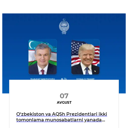
07
AVGUST
O‘zbekiston va AQSh Prezidentlari ikki
tomonlama munosabatlarni yanada
mustahkamlash istiqbollarini