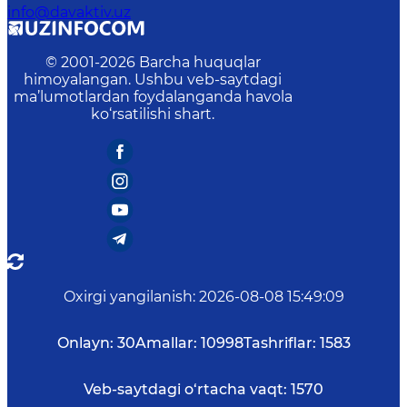
info@davaktiv.uz
© 2001-
2026
Barcha huquqlar
himoyalangan. Ushbu veb-saytdagi
ma’lumotlardan foydalanganda havola
ko‘rsatilishi shart.
Oxirgi yangilanish
:
2026-08-08 15:49:09
Onlayn:
30
Amallar:
10998
Tashriflar:
1583
Veb-saytdagi o‘rtacha vaqt:
1570