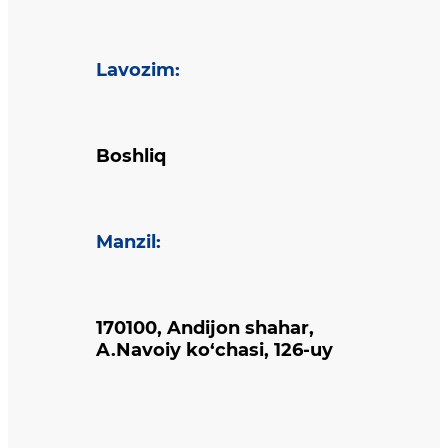
Lavozim
:
Boshliq
Manzil
:
170100, Andijon shahar,
A.Navoiy ko‘chasi, 126-uy