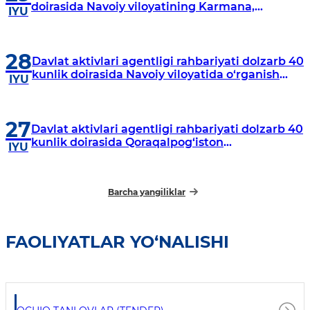
doirasida Navoiy viloyatining Karmana,
IYU
Navbahor, Xatirchi va Nurota tumanlarida
o‘rganish o‘tkazmoqda
28
Davlat aktivlari agentligi rahbariyati dolzarb 40
kunlik doirasida Navoiy viloyatida o‘rganish
IYU
o‘tkazdi
27
Davlat aktivlari agentligi rahbariyati dolzarb 40
kunlik doirasida Qoraqalpog‘iston
IYU
Respublikasida o‘rganish o‘tkazmoqda
Barcha yangiliklar
FAOLIYATLAR YO‘NALISHI