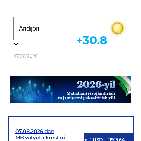
Davlat dasturi
+30.8
Ob-havo
07/08/2026
07.08.2026 dan
MB valyuta kurslari
1
USD
=
11915.64