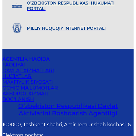
O’ZBEKISTON RESPUBLIKASI HUKUMATI
PORTALI
MILLIY HUQUQIY INTERNET PORTALI
AGENTLIK HAQIDA
FAOLIYAT
DAVLAT XIZMATLARI
HUJJATLAR
MAXFIYLIK SIYOSATI
OCHIQ MA'LUMOTLAR
AXBOROT XIZMATI
BOG‘LANISH
Oʻzbekiston Respublikasi Davlat
Aktivlarini Boshqarish Agentligi
100000, Toshkent shahri, Amir Temur shoh ko`chasi, 6
Elektron pochta
: