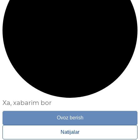
Xa, xabarim bor
Ovoz berish
Natijalar