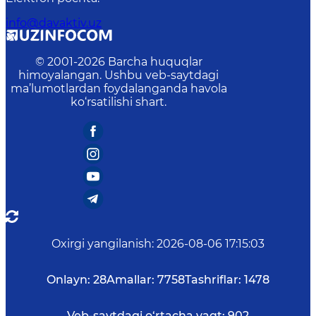
info@davaktiv.uz
© 2001-
2026
Barcha huquqlar
himoyalangan. Ushbu veb-saytdagi
ma’lumotlardan foydalanganda havola
ko‘rsatilishi shart.
Oxirgi yangilanish
:
2026-08-06 17:15:03
Onlayn:
28
Amallar:
7758
Tashriflar:
1478
Veb-saytdagi o‘rtacha vaqt:
902