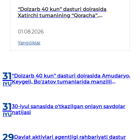
“Dolzarb 40 kun” dasturi doirasida
Xatirchi tumanining “Qoracha”,
“Nayman”, “A.Navoiy” va “Damariq”
mahallalarida manzilli o‘rganishlar olib
01.08.2026
borildi
Yangiliklar
31
“Dolzarb 40 kun” dasturi doirasida Amudaryo,
Keygeli, Bo'zatov tumanlarida manzilli
IYU
o‘rganishlar olib borildi
31
30-iyul sanasida o'tkazilgan onlayn savdolar
natijasi
IYU
29
Davlat aktivlari agentligi rahbariyati dastur