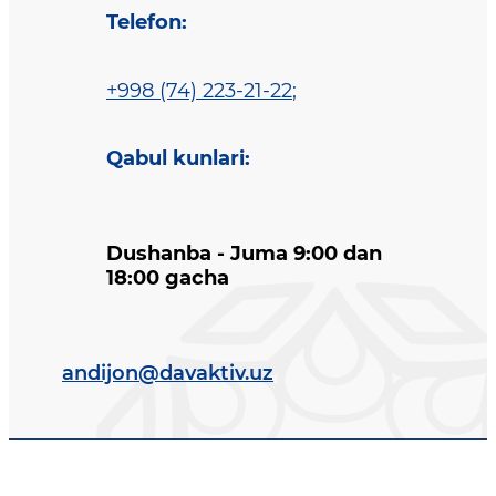
Telefon
:
+998 (74) 223-21-22
;
Qabul kunlari
:
Dushanba - Juma 9:00 dan
18:00 gacha
andijon@davaktiv.uz