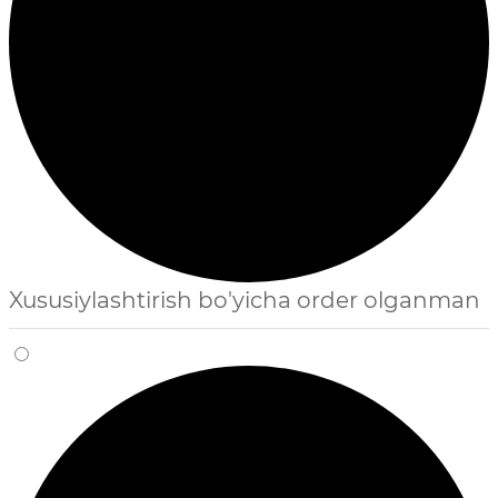
Xususiylashtirish bo'yicha order olganman