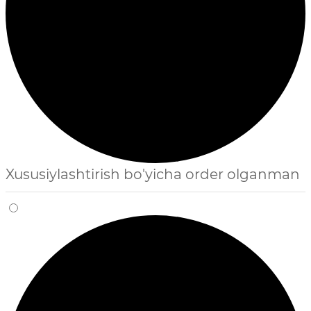
Xususiylashtirish bo'yicha order olganman