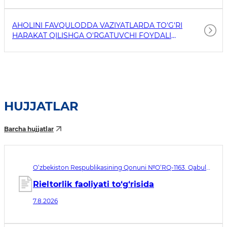
AHOLINI FAVQULODDA VAZIYATLARDA TO'G'RI
HARAKAT QILISHGA O'RGATUVCHI FOYDALI
HAVOLALAR
HUJJATLAR
Barcha hujjatlar
O‘zbekiston Respublikasining Qonuni №O‘RQ-1163. Qabul
qilingan sana 07.08.2026. Kuchga kirish sanasi 08.11.2026
Rieltorlik faoliyati to‘g‘risida
7.8.2026