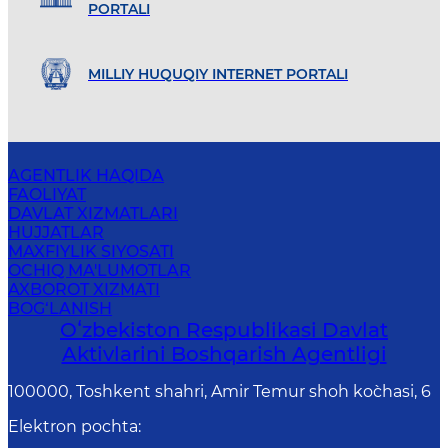
PORTALI
MILLIY HUQUQIY INTERNET PORTALI
AGENTLIK HAQIDA
FAOLIYAT
DAVLAT XIZMATLARI
HUJJATLAR
MAXFIYLIK SIYOSATI
OCHIQ MA'LUMOTLAR
AXBOROT XIZMATI
BOG‘LANISH
Oʻzbekiston Respublikasi Davlat
Aktivlarini Boshqarish Agentligi
100000, Toshkent shahri, Amir Temur shoh ko`chasi, 6
Elektron pochta
: