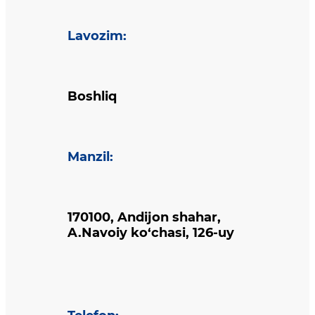
Lavozim
:
Boshliq
Manzil
:
170100, Andijon shahar,
A.Navoiy ko‘chasi, 126-uy