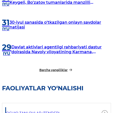
Keygeli, Bo'zatov tumanlarida manzilli
IYU
o‘rganishlar olib borildi
31
30-iyul sanasida o'tkazilgan onlayn savdolar
natijasi
IYU
29
Davlat aktivlari agentligi rahbariyati dastur
doirasida Navoiy viloyatining Karmana,
IYU
Navbahor, Xatirchi va Nurota tumanlarida
o‘rganish o‘tkazmoqda
Barcha yangiliklar
FAOLIYATLAR YO‘NALISHI