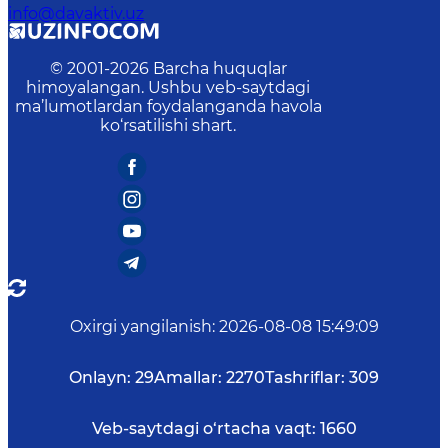
info@davaktiv.uz
© 2001-
2026
Barcha huquqlar
himoyalangan. Ushbu veb-saytdagi
ma’lumotlardan foydalanganda havola
ko‘rsatilishi shart.
Oxirgi yangilanish
:
2026-08-08 15:49:09
Onlayn:
29
Amallar:
2270
Tashriflar:
309
Veb-saytdagi o‘rtacha vaqt:
1660