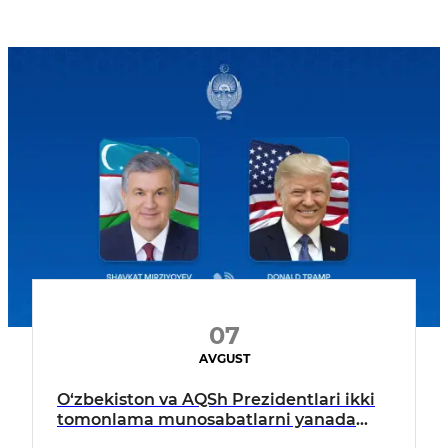
07
AVGUST
O‘zbekiston va AQSh Prezidentlari ikki
tomonlama munosabatlarni yanada
mustahkamlash istiqbollarini