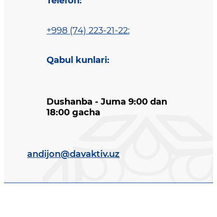
Telefon
:
+998 (74) 223-21-22
;
Qabul kunlari
:
Dushanba - Juma 9:00 dan
18:00 gacha
andijon@davaktiv.uz