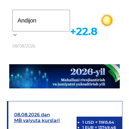
Davlat dasturi
+22.8
Ob-havo
08/08/2026
08.08.2026 dan
MB valyuta kurslari
1
USD
=
11915.64
1
EUR
=
13749.46