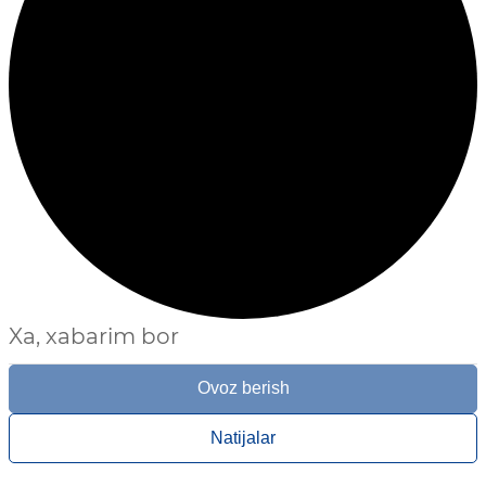
Xa, xabarim bor
Ovoz berish
Natijalar