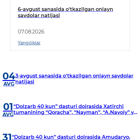
6-avgust sanasida o'tkazilgan onlayn
savdolar natijasi
07.08.2026
Yangiliklar
04
3-avgust sanasida o'tkazilgan onlayn savdolar
natijasi
AVG
01
“Dolzarb 40 kun” dasturi doirasida Xatirchi
tumanining “Qoracha”, “Nayman”, “A.Navoiy” va
AVG
“Damariq” mahallalarida manzilli o‘rganishlar
olib borildi
31
“Dolzarb 40 kun” dasturi doirasida Amudaryo,