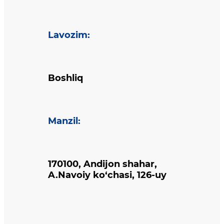
Lavozim
:
Boshliq
Manzil
:
170100, Andijon shahar,
A.Navoiy ko‘chasi, 126-uy