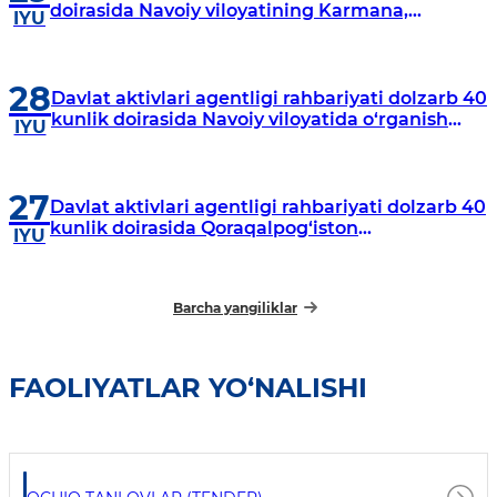
doirasida Navoiy viloyatining Karmana,
IYU
Navbahor, Xatirchi va Nurota tumanlarida
o‘rganish o‘tkazmoqda
28
Davlat aktivlari agentligi rahbariyati dolzarb 40
kunlik doirasida Navoiy viloyatida o‘rganish
IYU
o‘tkazdi
27
Davlat aktivlari agentligi rahbariyati dolzarb 40
kunlik doirasida Qoraqalpog‘iston
IYU
Respublikasida o‘rganish o‘tkazmoqda
Barcha yangiliklar
FAOLIYATLAR YO‘NALISHI