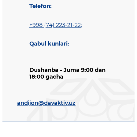
Telefon
:
+998 (74) 223-21-22
;
Qabul kunlari
:
Dushanba - Juma 9:00 dan
18:00 gacha
andijon@davaktiv.uz