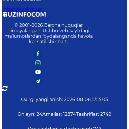
info@davaktiv.uz
© 2001-
2026
Barcha huquqlar
himoyalangan. Ushbu veb-saytdagi
ma’lumotlardan foydalanganda havola
ko‘rsatilishi shart.
Oxirgi yangilanish
:
2026-08-06 17:15:03
Onlayn:
24
Amallar:
12874
Tashriflar:
2749
Veb-saytdagi o‘rtacha vaqt:
747