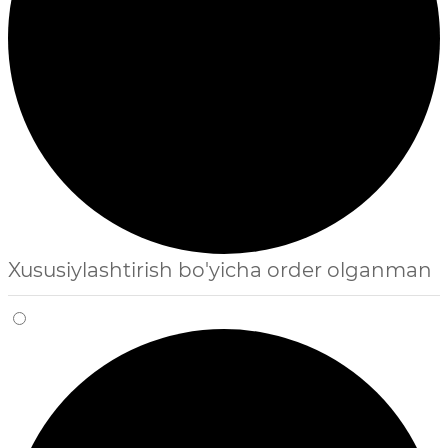
Xususiylashtirish bo'yicha order olganman