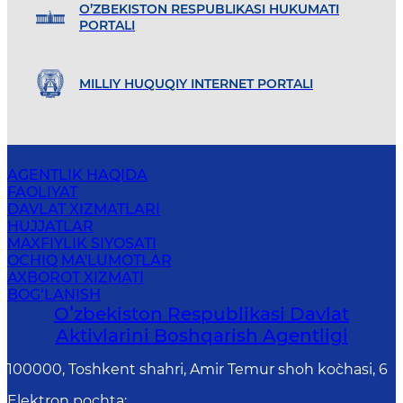
O’ZBEKISTON RESPUBLIKASI HUKUMATI
PORTALI
MILLIY HUQUQIY INTERNET PORTALI
AGENTLIK HAQIDA
FAOLIYAT
DAVLAT XIZMATLARI
HUJJATLAR
MAXFIYLIK SIYOSATI
OCHIQ MA'LUMOTLAR
AXBOROT XIZMATI
BOG‘LANISH
Oʻzbekiston Respublikasi Davlat
Aktivlarini Boshqarish Agentligi
100000, Toshkent shahri, Amir Temur shoh ko`chasi, 6
Elektron pochta
: