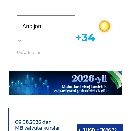
Davlat dasturi
+34
Ob-havo
06/08/2026
06.08.2026 dan
MB valyuta kurslari
1
USD
=
11886.72