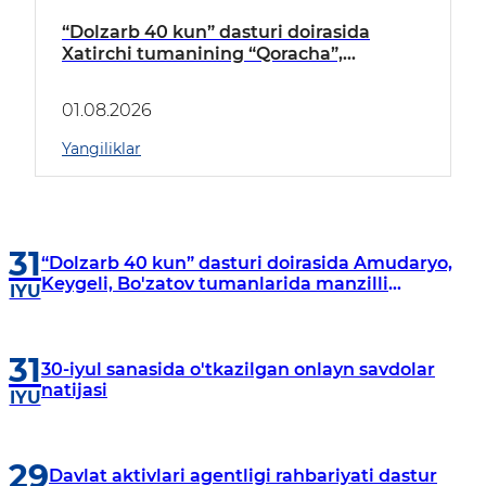
“Dolzarb 40 kun” dasturi doirasida
Xatirchi tumanining “Qoracha”,
“Nayman”, “A.Navoiy” va “Damariq”
mahallalarida manzilli o‘rganishlar olib
01.08.2026
borildi
Yangiliklar
31
“Dolzarb 40 kun” dasturi doirasida Amudaryo,
Keygeli, Bo'zatov tumanlarida manzilli
IYU
o‘rganishlar olib borildi
31
30-iyul sanasida o'tkazilgan onlayn savdolar
natijasi
IYU
29
Davlat aktivlari agentligi rahbariyati dastur