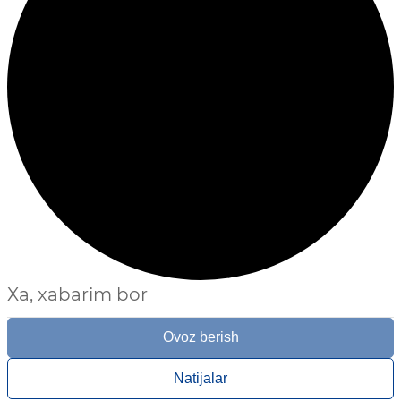
Xa, xabarim bor
Ovoz berish
Natijalar