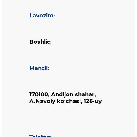
Lavozim
:
Boshliq
Manzil
:
170100, Andijon shahar,
A.Navoiy ko‘chasi, 126-uy