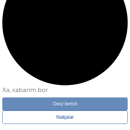
Xa, xabarim bor
Ovoz berish
Natijalar