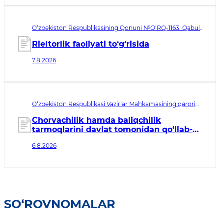
O‘zbekiston Respublikasining Qonuni №O‘RQ-1163. Qabul
qilingan sana 07.08.2026. Kuchga kirish sanasi 08.11.2026
Rieltorlik faoliyati to‘g‘risida
7.8.2026
O‘zbekiston Respublikasi Vazirlar Mahkamasining qarori
№435. Qabul qilingan sana 06.08.2026. Kuchga kirish
sanasi 07.08.2026
Chorvachilik hamda baliqchilik
tarmoqlarini davlat tomonidan qo‘llab-
quvvatlashning qo‘shimcha chora-
6.8.2026
tadbirlari to‘g‘risida
SO‘ROVNOMALAR