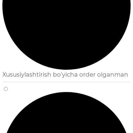
Xususiylashtirish bo'yicha order olganman