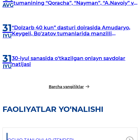
tumanining “Qoracha”, “Nayman”, “A.Navoiy” va
AVG
“Damariq” mahallalarida manzilli o‘rganishlar
olib borildi
31
“Dolzarb 40 kun” dasturi doirasida Amudaryo,
Keygeli, Bo'zatov tumanlarida manzilli
IYU
o‘rganishlar olib borildi
31
30-iyul sanasida o'tkazilgan onlayn savdolar
natijasi
IYU
Barcha yangiliklar
FAOLIYATLAR YO‘NALISHI