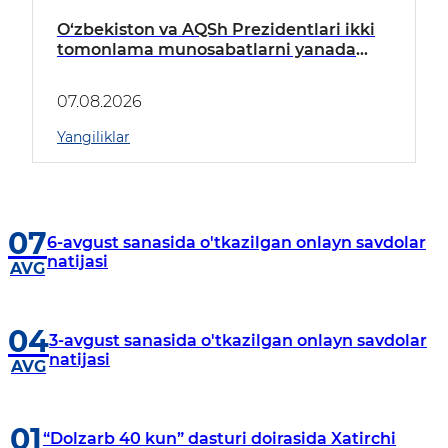
O‘zbekiston va AQSh Prezidentlari ikki
tomonlama munosabatlarni yanada
mustahkamlash istiqbollarini
muhokama qildilar
07.08.2026
Yangiliklar
07
6-avgust sanasida o'tkazilgan onlayn savdolar
natijasi
AVG
04
3-avgust sanasida o'tkazilgan onlayn savdolar
natijasi
AVG
01
“Dolzarb 40 kun” dasturi doirasida Xatirchi