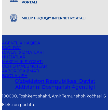
PORTALI
MILLIY HUQUQIY INTERNET PORTALI
AGENTLIK HAQIDA
FAOLIYAT
DAVLAT XIZMATLARI
HUJJATLAR
MAXFIYLIK SIYOSATI
OCHIQ MA'LUMOTLAR
AXBOROT XIZMATI
BOG‘LANISH
Oʻzbekiston Respublikasi Davlat
Aktivlarini Boshqarish Agentligi
100000, Toshkent shahri, Amir Temur shoh ko`chasi, 6
Elektron pochta
: