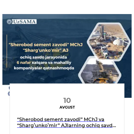
10
AVGUST
“Sherobod sement zavodi” MChJ va
“Shargʻunkoʻmir” AJlarning ochiq savdo
jarayonida 6 nafar xalqaro va mahalliy