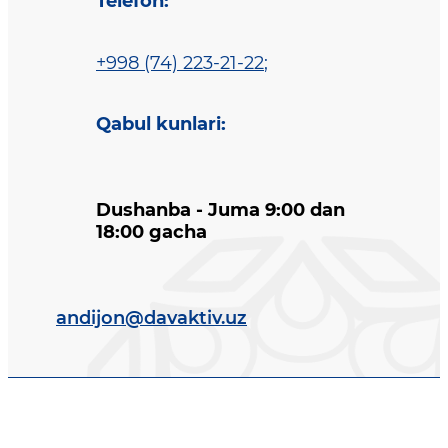
Telefon
:
+998 (74) 223-21-22
;
Qabul kunlari
:
Dushanba - Juma 9:00 dan
18:00 gacha
andijon@davaktiv.uz