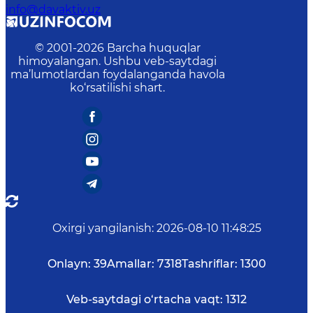
info@davaktiv.uz
© 2001-
2026
Barcha huquqlar
himoyalangan. Ushbu veb-saytdagi
ma’lumotlardan foydalanganda havola
ko‘rsatilishi shart.
Oxirgi yangilanish
:
2026-08-10 11:48:25
Onlayn:
39
Amallar:
7318
Tashriflar:
1300
Veb-saytdagi o‘rtacha vaqt:
1312