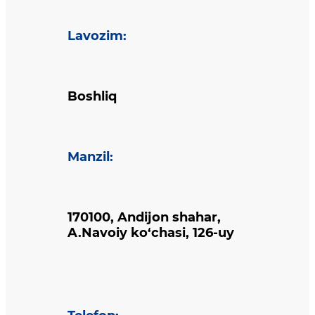
Lavozim
:
Boshliq
Manzil
:
170100, Andijon shahar,
A.Navoiy ko‘chasi, 126-uy