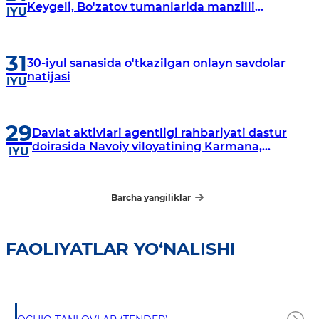
Keygeli, Bo'zatov tumanlarida manzilli
IYU
o‘rganishlar olib borildi
31
30-iyul sanasida o'tkazilgan onlayn savdolar
natijasi
IYU
29
Davlat aktivlari agentligi rahbariyati dastur
doirasida Navoiy viloyatining Karmana,
IYU
Navbahor, Xatirchi va Nurota tumanlarida
o‘rganish o‘tkazmoqda
Barcha yangiliklar
FAOLIYATLAR YO‘NALISHI