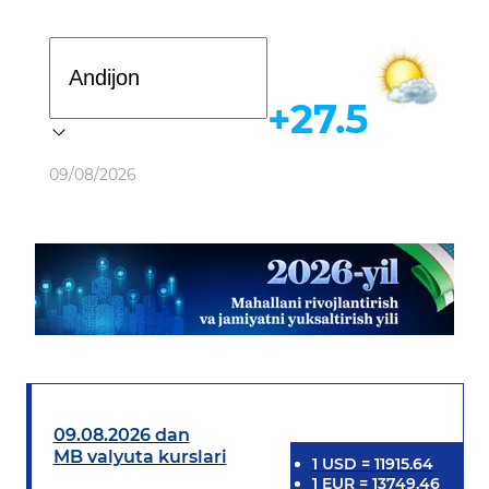
Davlat dasturi
+27.5
Ob-havo
09/08/2026
09.08.2026 dan
MB valyuta kurslari
1
USD
=
11915.64
1
EUR
=
13749.46