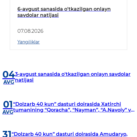
6-avgust sanasida o'tkazilgan onlayn
savdolar natijasi
07.08.2026
Yangiliklar
04
3-avgust sanasida o'tkazilgan onlayn savdolar
natijasi
AVG
01
“Dolzarb 40 kun” dasturi doirasida Xatirchi
tumanining “Qoracha”, “Nayman”, “A.Navoiy” va
AVG
“Damariq” mahallalarida manzilli o‘rganishlar
olib borildi
31
“Dolzarb 40 kun” dasturi doirasida Amudaryo,