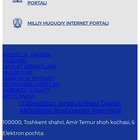
PORTALI
MILLIY HUQUQIY INTERNET PORTALI
AGENTLIK HAQIDA
FAOLIYAT
DAVLAT XIZMATLARI
HUJJATLAR
MAXFIYLIK SIYOSATI
OCHIQ MA'LUMOTLAR
AXBOROT XIZMATI
BOG‘LANISH
Oʻzbekiston Respublikasi Davlat
Aktivlarini Boshqarish Agentligi
100000, Toshkent shahri, Amir Temur shoh ko`chasi, 6
Elektron pochta
: