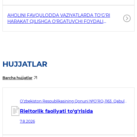
AHOLINI FAVQULODDA VAZIYATLARDA TO'G'RI
HARAKAT QILISHGA O'RGATUVCHI FOYDALI
HAVOLALAR
HUJJATLAR
Barcha hujjatlar
O‘zbekiston Respublikasining Qonuni №O‘RQ-1163. Qabul
qilingan sana 07.08.2026. Kuchga kirish sanasi 08.11.2026
Rieltorlik faoliyati to‘g‘risida
7.8.2026