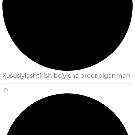
Xususiylashtirish bo'yicha order olganman