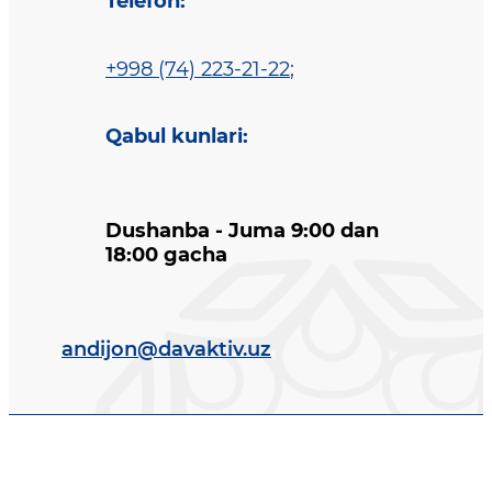
Telefon
:
+998 (74) 223-21-22
;
Qabul kunlari
:
Dushanba - Juma 9:00 dan
18:00 gacha
andijon@davaktiv.uz