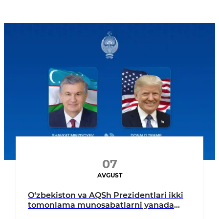
07
AVGUST
O‘zbekiston va AQSh Prezidentlari ikki
tomonlama munosabatlarni yanada
mustahkamlash istiqbollarini