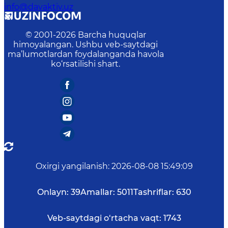
info@davaktiv.uz
© 2001-
2026
Barcha huquqlar
himoyalangan. Ushbu veb-saytdagi
ma’lumotlardan foydalanganda havola
ko‘rsatilishi shart.
Oxirgi yangilanish
:
2026-08-08 15:49:09
Onlayn:
39
Amallar:
5011
Tashriflar:
630
Veb-saytdagi o‘rtacha vaqt:
1743