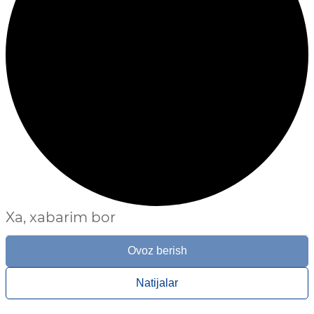
Xa, xabarim bor
Ovoz berish
Natijalar