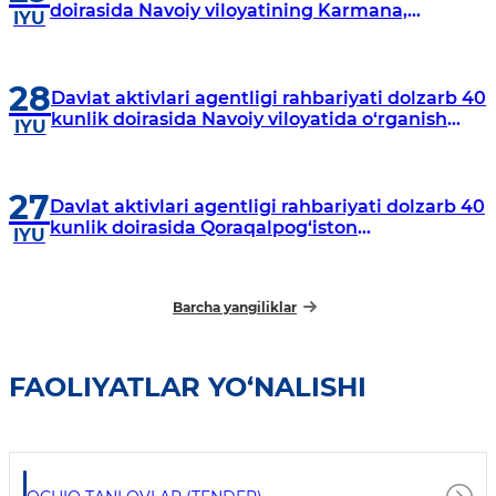
doirasida Navoiy viloyatining Karmana,
IYU
Navbahor, Xatirchi va Nurota tumanlarida
o‘rganish o‘tkazmoqda
28
Davlat aktivlari agentligi rahbariyati dolzarb 40
kunlik doirasida Navoiy viloyatida o‘rganish
IYU
o‘tkazdi
27
Davlat aktivlari agentligi rahbariyati dolzarb 40
kunlik doirasida Qoraqalpog‘iston
IYU
Respublikasida o‘rganish o‘tkazmoqda
Barcha yangiliklar
FAOLIYATLAR YO‘NALISHI