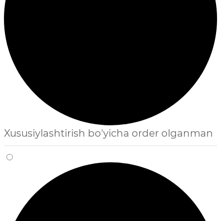
Xususiylashtirish bo'yicha order olganman