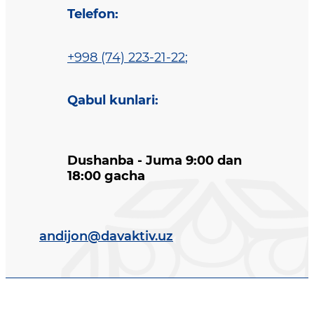
Telefon
:
+998 (74) 223-21-22
;
Qabul kunlari
:
Dushanba - Juma 9:00 dan
18:00 gacha
andijon@davaktiv.uz