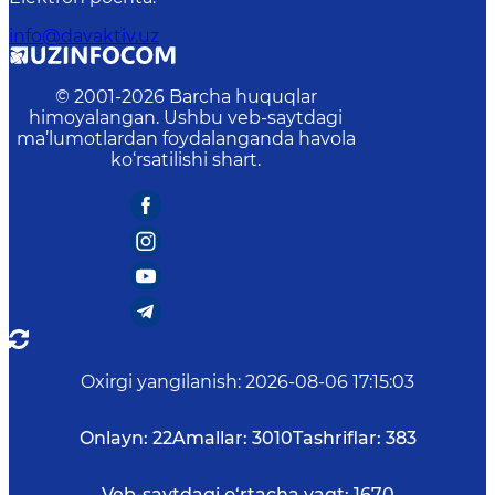
info@davaktiv.uz
© 2001-
2026
Barcha huquqlar
himoyalangan. Ushbu veb-saytdagi
ma’lumotlardan foydalanganda havola
ko‘rsatilishi shart.
Oxirgi yangilanish
:
2026-08-06 17:15:03
Onlayn:
22
Amallar:
3010
Tashriflar:
383
Veb-saytdagi o‘rtacha vaqt:
1670