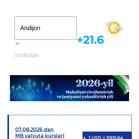
Davlat dasturi
+21.6
Ob-havo
07/08/2026
07.08.2026 dan
MB valyuta kurslari
1
USD
=
11915.64