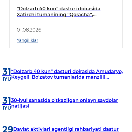
“Dolzarb 40 kun” dasturi doirasida
Xatirchi tumanining “Qoracha”,
“Nayman”, “A.Navoiy” va “Damariq”
mahallalarida manzilli o‘rganishlar olib
01.08.2026
borildi
Yangiliklar
31
“Dolzarb 40 kun” dasturi doirasida Amudaryo,
Keygeli, Bo'zatov tumanlarida manzilli
IYU
o‘rganishlar olib borildi
31
30-iyul sanasida o'tkazilgan onlayn savdolar
natijasi
IYU
29
Davlat aktivlari agentligi rahbariyati dastur