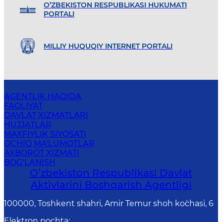
O’ZBEKISTON RESPUBLIKASI HUKUMATI
PORTALI
MILLIY HUQUQIY INTERNET PORTALI
AGENTLIK HAQIDA
FAOLIYAT
DAVLAT XIZMATLARI
HUJJATLAR
MAXFIYLIK SIYOSATI
OCHIQ MA'LUMOTLAR
AXBOROT XIZMATI
BOG‘LANISH
Oʻzbekiston Respublikasi Davlat
Aktivlarini Boshqarish Agentligi
100000, Toshkent shahri, Amir Temur shoh ko`chasi, 6
Elektron pochta
: