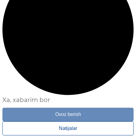
Xa, xabarim bor
Ovoz berish
Natijalar