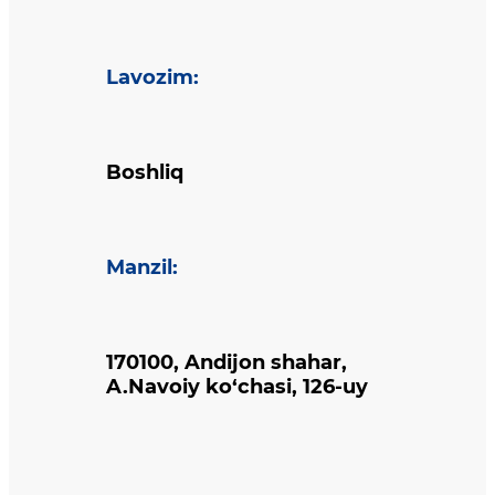
Lavozim
:
Boshliq
Manzil
:
170100, Andijon shahar,
A.Navoiy ko‘chasi, 126-uy