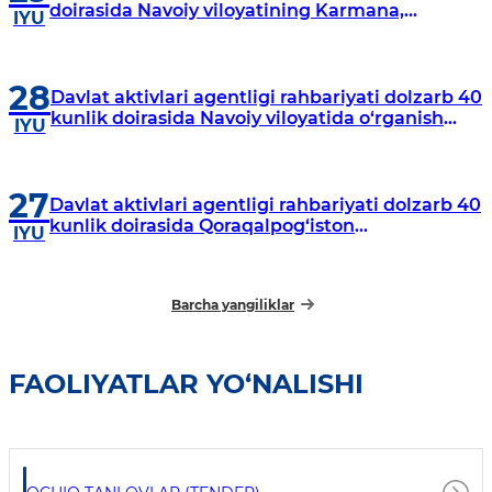
doirasida Navoiy viloyatining Karmana,
IYU
Navbahor, Xatirchi va Nurota tumanlarida
o‘rganish o‘tkazmoqda
28
Davlat aktivlari agentligi rahbariyati dolzarb 40
kunlik doirasida Navoiy viloyatida o‘rganish
IYU
o‘tkazdi
27
Davlat aktivlari agentligi rahbariyati dolzarb 40
kunlik doirasida Qoraqalpog‘iston
IYU
Respublikasida o‘rganish o‘tkazmoqda
Barcha yangiliklar
FAOLIYATLAR YO‘NALISHI