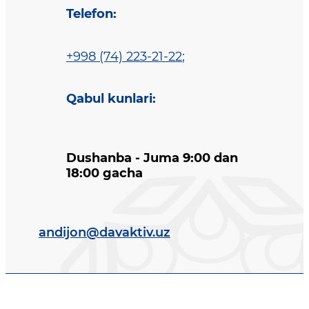
Telefon
:
+998 (74) 223-21-22
;
Qabul kunlari
:
Dushanba - Juma 9:00 dan
18:00 gacha
andijon@davaktiv.uz