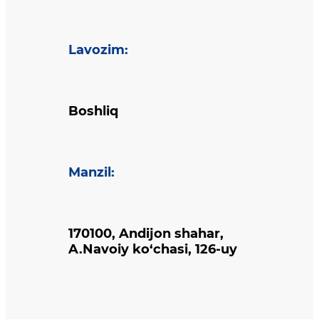
Lavozim
:
Boshliq
Manzil
:
170100, Andijon shahar,
A.Navoiy ko‘chasi, 126-uy