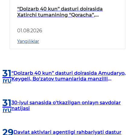
“Dolzarb 40 kun” dasturi doirasida
Xatirchi tumanining “Qoracha”,
“Nayman”, “A.Navoiy” va “Damariq”
mahallalarida manzilli o‘rganishlar olib
01.08.2026
borildi
Yangiliklar
31
“Dolzarb 40 kun” dasturi doirasida Amudaryo,
Keygeli, Bo'zatov tumanlarida manzilli
IYU
o‘rganishlar olib borildi
31
30-iyul sanasida o'tkazilgan onlayn savdolar
natijasi
IYU
29
Davlat aktivlari agentligi rahbariyati dastur