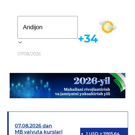
Davlat dasturi
+34
Ob-havo
07/08/2026
07.08.2026 dan
MB valyuta kurslari
1
USD
=
11915.64