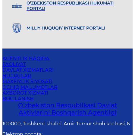
O’ZBEKISTON RESPUBLIKASI HUKUMATI
PORTALI
MILLIY HUQUQIY INTERNET PORTALI
AGENTLIK HAQIDA
FAOLIYAT
DAVLAT XIZMATLARI
HUJJATLAR
MAXFIYLIK SIYOSATI
OCHIQ MA'LUMOTLAR
AXBOROT XIZMATI
BOG‘LANISH
Oʻzbekiston Respublikasi Davlat
Aktivlarini Boshqarish Agentligi
100000, Toshkent shahri, Amir Temur shoh ko`chasi, 6
Elektron pochta
: