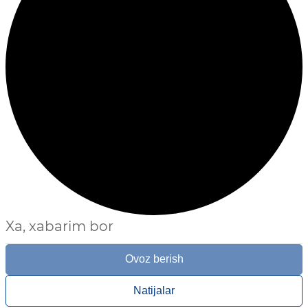
Xa, xabarim bor
Ovoz berish
Natijalar