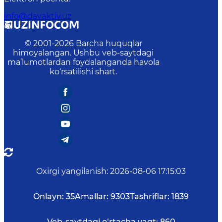
info@davaktiv.uz
© 2001-
2026
Barcha huquqlar
himoyalangan. Ushbu veb-saytdagi
ma’lumotlardan foydalanganda havola
ko‘rsatilishi shart.
Oxirgi yangilanish
:
2026-08-06 17:15:03
Onlayn:
35
Amallar:
9303
Tashriflar:
1839
Veb-saytdagi o‘rtacha vaqt:
860