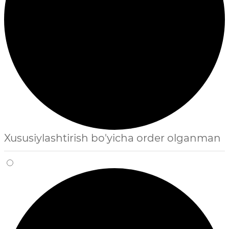
Xususiylashtirish bo'yicha order olganman