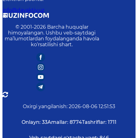
info@davaktiv.uz
© 2001-
2026
Barcha huquqlar
himoyalangan. Ushbu veb-saytdagi
ma’lumotlardan foydalanganda havola
ko‘rsatilishi shart.
Oxirgi yangilanish
:
2026-08-06 12:51:53
Onlayn:
33
Amallar:
8774
Tashriflar:
1711
Veb-saytdagi o‘rtacha vaqt:
846