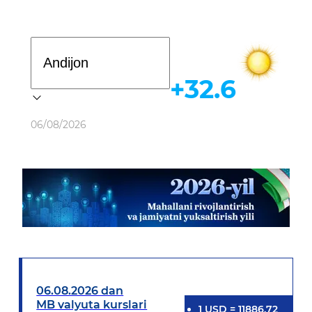
Davlat dasturi
+32.6
Ob-havo
06/08/2026
06.08.2026 dan
MB valyuta kurslari
1
USD
=
11886.72