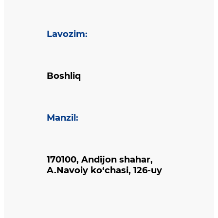
Lavozim
:
Boshliq
Manzil
:
170100, Andijon shahar,
A.Navoiy ko‘chasi, 126-uy