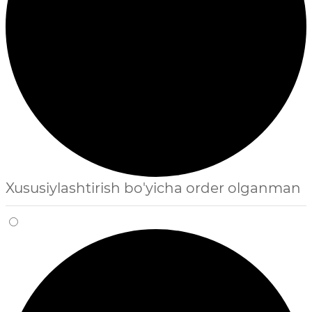
Xususiylashtirish bo'yicha order olganman