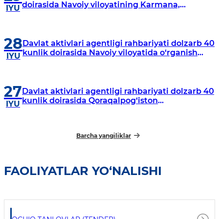
doirasida Navoiy viloyatining Karmana,
IYU
Navbahor, Xatirchi va Nurota tumanlarida
o‘rganish o‘tkazmoqda
28
Davlat aktivlari agentligi rahbariyati dolzarb 40
kunlik doirasida Navoiy viloyatida o‘rganish
IYU
o‘tkazdi
27
Davlat aktivlari agentligi rahbariyati dolzarb 40
kunlik doirasida Qoraqalpog‘iston
IYU
Respublikasida o‘rganish o‘tkazmoqda
Barcha yangiliklar
FAOLIYATLAR YO‘NALISHI