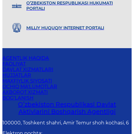
O’ZBEKISTON RESPUBLIKASI HUKUMATI
PORTALI
MILLIY HUQUQIY INTERNET PORTALI
AGENTLIK HAQIDA
FAOLIYAT
DAVLAT XIZMATLARI
HUJJATLAR
MAXFIYLIK SIYOSATI
OCHIQ MA'LUMOTLAR
AXBOROT XIZMATI
BOG‘LANISH
Oʻzbekiston Respublikasi Davlat
Aktivlarini Boshqarish Agentligi
100000, Toshkent shahri, Amir Temur shoh ko`chasi, 6
Elektron pochta
: