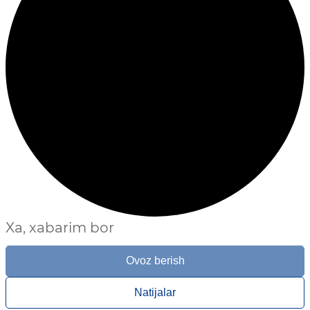
Xa, xabarim bor
Ovoz berish
Natijalar