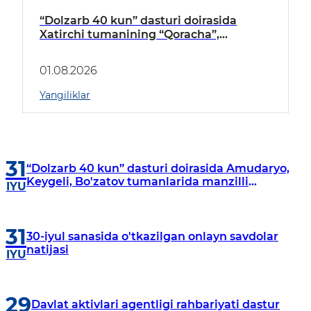
“Dolzarb 40 kun” dasturi doirasida
Xatirchi tumanining “Qoracha”,
“Nayman”, “A.Navoiy” va “Damariq”
mahallalarida manzilli o‘rganishlar olib
01.08.2026
borildi
Yangiliklar
31
“Dolzarb 40 kun” dasturi doirasida Amudaryo,
Keygeli, Bo'zatov tumanlarida manzilli
IYU
o‘rganishlar olib borildi
31
30-iyul sanasida o'tkazilgan onlayn savdolar
natijasi
IYU
29
Davlat aktivlari agentligi rahbariyati dastur