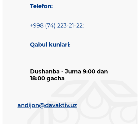
Telefon
:
+998 (74) 223-21-22
;
Qabul kunlari
:
Dushanba - Juma 9:00 dan
18:00 gacha
andijon@davaktiv.uz