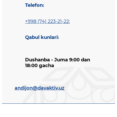
Telefon
:
+998 (74) 223-21-22
;
Qabul kunlari
:
Dushanba - Juma 9:00 dan
18:00 gacha
andijon@davaktiv.uz