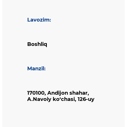
Lavozim
:
Boshliq
Manzil
:
170100, Andijon shahar,
A.Navoiy ko‘chasi, 126-uy