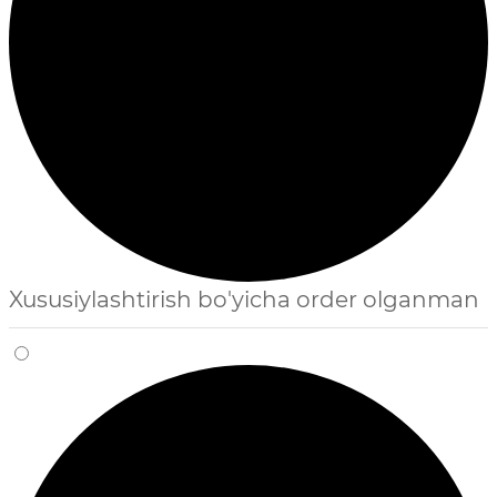
Xususiylashtirish bo'yicha order olganman