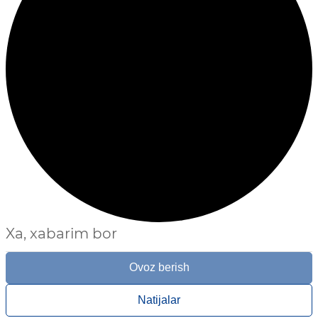
Xa, xabarim bor
Ovoz berish
Natijalar