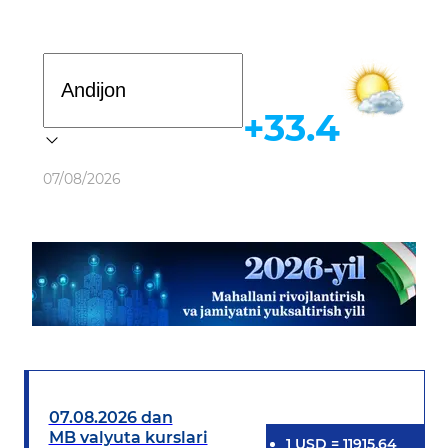
Davlat dasturi
+33.4
Ob-havo
07/08/2026
07.08.2026 dan
MB valyuta kurslari
1
USD
=
11915.64