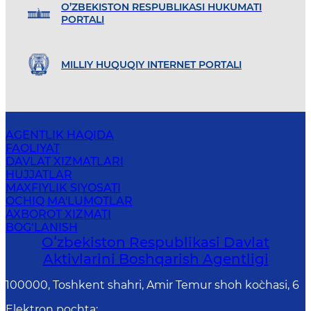
O’ZBEKISTON RESPUBLIKASI HUKUMATI
PORTALI
MILLIY HUQUQIY INTERNET PORTALI
AGENTLIK HAQIDA
FAOLIYAT
DAVLAT XIZMATLARI
HUJJATLAR
MAXFIYLIK SIYOSATI
OCHIQ MA'LUMOTLAR
AXBOROT XIZMATI
BOG‘LANISH
Oʻzbekiston Respublikasi Davlat
Aktivlarini Boshqarish Agentligi
100000, Toshkent shahri, Amir Temur shoh ko`chasi, 6
Elektron pochta
: