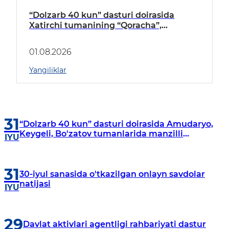
“Dolzarb 40 kun” dasturi doirasida
Xatirchi tumanining “Qoracha”,
“Nayman”, “A.Navoiy” va “Damariq”
mahallalarida manzilli o‘rganishlar olib
01.08.2026
borildi
Yangiliklar
31
“Dolzarb 40 kun” dasturi doirasida Amudaryo,
Keygeli, Bo'zatov tumanlarida manzilli
IYU
o‘rganishlar olib borildi
31
30-iyul sanasida o'tkazilgan onlayn savdolar
natijasi
IYU
29
Davlat aktivlari agentligi rahbariyati dastur