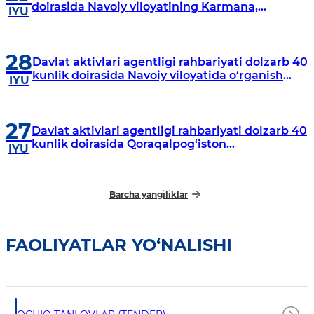
doirasida Navoiy viloyatining Karmana,
IYU
Navbahor, Xatirchi va Nurota tumanlarida
o‘rganish o‘tkazmoqda
28
Davlat aktivlari agentligi rahbariyati dolzarb 40
kunlik doirasida Navoiy viloyatida o‘rganish
IYU
o‘tkazdi
27
Davlat aktivlari agentligi rahbariyati dolzarb 40
kunlik doirasida Qoraqalpog‘iston
IYU
Respublikasida o‘rganish o‘tkazmoqda
Barcha yangiliklar
FAOLIYATLAR YO‘NALISHI