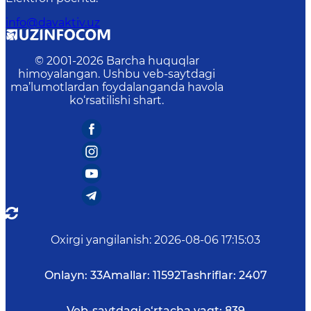
info@davaktiv.uz
© 2001-
2026
Barcha huquqlar
himoyalangan. Ushbu veb-saytdagi
ma’lumotlardan foydalanganda havola
ko‘rsatilishi shart.
Oxirgi yangilanish
:
2026-08-06 17:15:03
Onlayn:
33
Amallar:
11592
Tashriflar:
2407
Veb-saytdagi o‘rtacha vaqt:
839