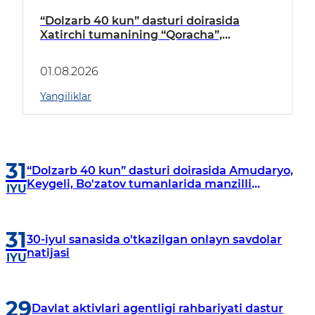
“Dolzarb 40 kun” dasturi doirasida
Xatirchi tumanining “Qoracha”,
“Nayman”, “A.Navoiy” va “Damariq”
mahallalarida manzilli o‘rganishlar olib
01.08.2026
borildi
Yangiliklar
31
“Dolzarb 40 kun” dasturi doirasida Amudaryo,
Keygeli, Bo'zatov tumanlarida manzilli
IYU
o‘rganishlar olib borildi
31
30-iyul sanasida o'tkazilgan onlayn savdolar
natijasi
IYU
29
Davlat aktivlari agentligi rahbariyati dastur