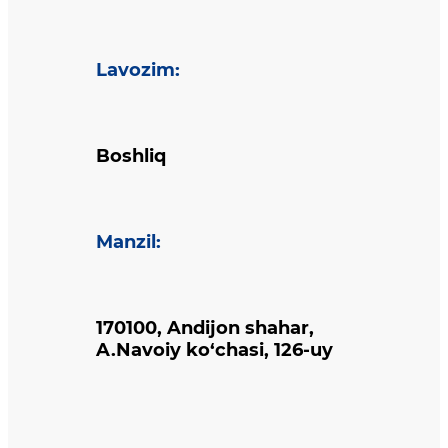
Lavozim
:
Boshliq
Manzil
:
170100, Andijon shahar,
A.Navoiy ko‘chasi, 126-uy