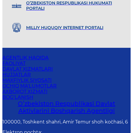
O’ZBEKISTON RESPUBLIKASI HUKUMATI
PORTALI
MILLIY HUQUQIY INTERNET PORTALI
AGENTLIK HAQIDA
FAOLIYAT
DAVLAT XIZMATLARI
HUJJATLAR
MAXFIYLIK SIYOSATI
OCHIQ MA'LUMOTLAR
AXBOROT XIZMATI
BOG‘LANISH
Oʻzbekiston Respublikasi Davlat
Aktivlarini Boshqarish Agentligi
100000, Toshkent shahri, Amir Temur shoh ko`chasi, 6
Elektron pochta
: