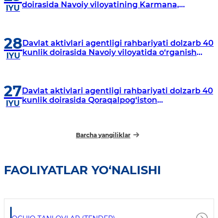
doirasida Navoiy viloyatining Karmana,
IYU
Navbahor, Xatirchi va Nurota tumanlarida
o‘rganish o‘tkazmoqda
28
Davlat aktivlari agentligi rahbariyati dolzarb 40
kunlik doirasida Navoiy viloyatida o‘rganish
IYU
o‘tkazdi
27
Davlat aktivlari agentligi rahbariyati dolzarb 40
kunlik doirasida Qoraqalpog‘iston
IYU
Respublikasida o‘rganish o‘tkazmoqda
Barcha yangiliklar
FAOLIYATLAR YO‘NALISHI