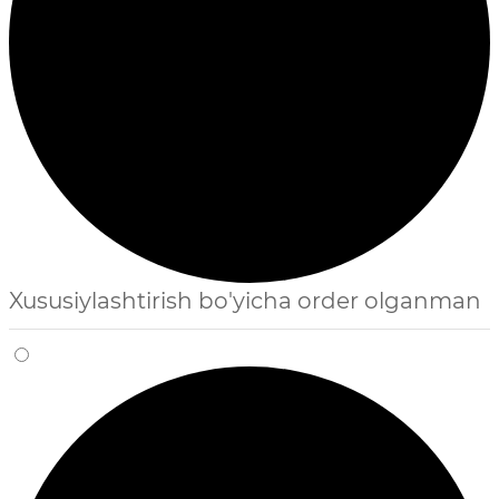
Xususiylashtirish bo'yicha order olganman