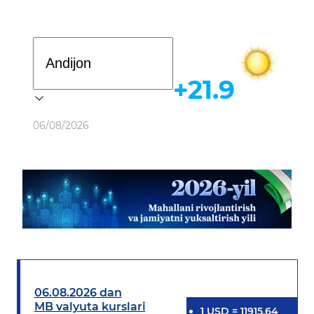
Davlat dasturi
+21.9
Ob-havo
06/08/2026
06.08.2026 dan
MB valyuta kurslari
1
USD
=
11915.64