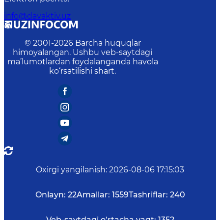
info@davaktiv.uz
© 2001-
2026
Barcha huquqlar
himoyalangan. Ushbu veb-saytdagi
ma’lumotlardan foydalanganda havola
ko‘rsatilishi shart.
Oxirgi yangilanish
:
2026-08-06 17:15:03
Onlayn:
22
Amallar:
1559
Tashriflar:
240
Veb-saytdagi o‘rtacha vaqt:
1352