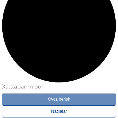
Xa, xabarim bor
Ovoz berish
Natijalar