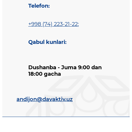
Telefon
:
+998 (74) 223-21-22
;
Qabul kunlari
:
Dushanba - Juma 9:00 dan
18:00 gacha
andijon@davaktiv.uz