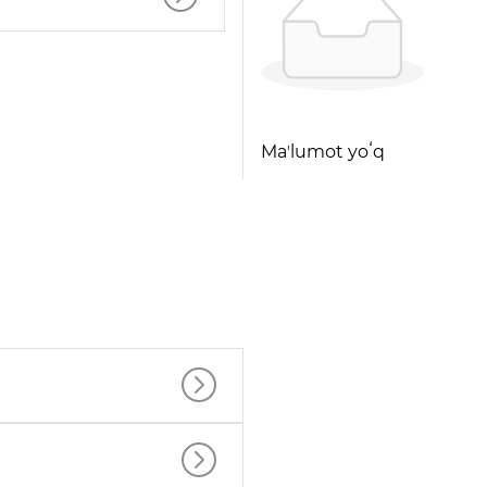
Maʼlumot yoʻq