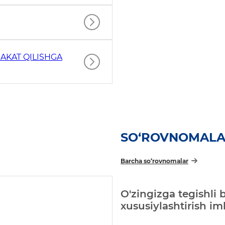
AKAT QILISHGA
SO‘ROVNOMAL
Barcha so‘rovnomalar
O'zingizga tegishli 
xususiylashtirish i