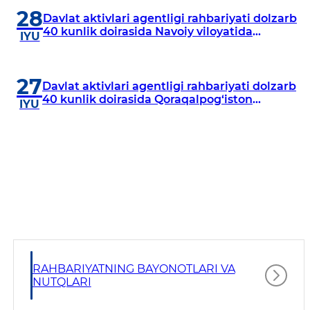
28
Davlat aktivlari agentligi rahbariyati dolzarb
40 kunlik doirasida Navoiy viloyatida
IYU
o‘rganish o‘tkazdi
27
Davlat aktivlari agentligi rahbariyati dolzarb
40 kunlik doirasida Qoraqalpog‘iston
IYU
Respublikasida o‘rganish o‘tkazmoqda
RAHBARIYATNING BAYONOTLARI VA
NUTQLARI