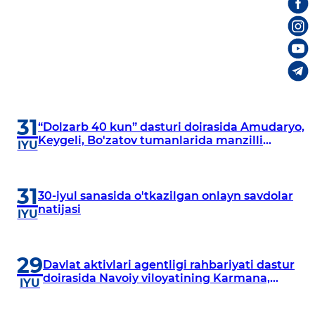
31
“Dolzarb 40 kun” dasturi doirasida Amudaryo,
Keygeli, Bo'zatov tumanlarida manzilli
IYU
o‘rganishlar olib borildi
31
30-iyul sanasida o'tkazilgan onlayn savdolar
natijasi
IYU
29
Davlat aktivlari agentligi rahbariyati dastur
doirasida Navoiy viloyatining Karmana,
IYU
Navbahor, Xatirchi va Nurota tumanlarida
o‘rganish o‘tkazmoqda