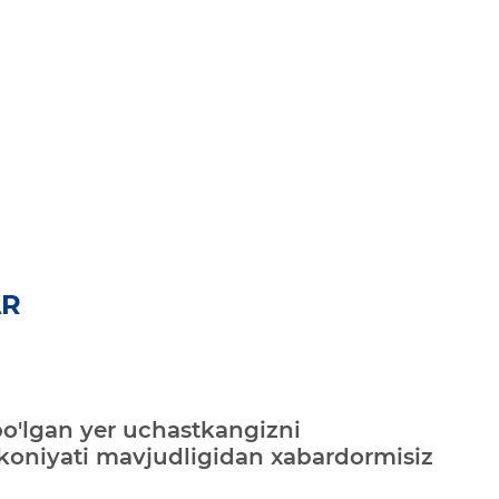
AR
bo'lgan yer uchastkangizni
mkoniyati mavjudligidan xabardormisiz