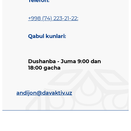
Telefon
:
+998 (74) 223-21-22
;
Qabul kunlari
:
Dushanba - Juma 9:00 dan
18:00 gacha
andijon@davaktiv.uz