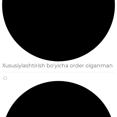
Xususiylashtirish bo'yicha order olganman