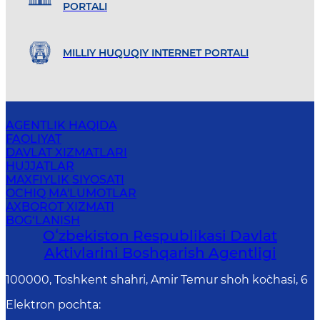
PORTALI
MILLIY HUQUQIY INTERNET PORTALI
AGENTLIK HAQIDA
FAOLIYAT
DAVLAT XIZMATLARI
HUJJATLAR
MAXFIYLIK SIYOSATI
OCHIQ MA'LUMOTLAR
AXBOROT XIZMATI
BOG‘LANISH
Oʻzbekiston Respublikasi Davlat
Aktivlarini Boshqarish Agentligi
100000, Toshkent shahri, Amir Temur shoh ko`chasi, 6
Elektron pochta
: