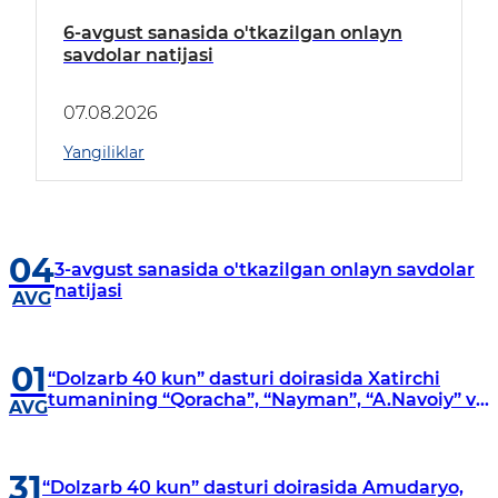
6-avgust sanasida o'tkazilgan onlayn
savdolar natijasi
07.08.2026
Yangiliklar
04
3-avgust sanasida o'tkazilgan onlayn savdolar
natijasi
AVG
01
“Dolzarb 40 kun” dasturi doirasida Xatirchi
tumanining “Qoracha”, “Nayman”, “A.Navoiy” va
AVG
“Damariq” mahallalarida manzilli o‘rganishlar
olib borildi
31
“Dolzarb 40 kun” dasturi doirasida Amudaryo,