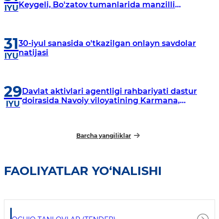
Keygeli, Bo'zatov tumanlarida manzilli
IYU
o‘rganishlar olib borildi
31
30-iyul sanasida o'tkazilgan onlayn savdolar
natijasi
IYU
29
Davlat aktivlari agentligi rahbariyati dastur
doirasida Navoiy viloyatining Karmana,
IYU
Navbahor, Xatirchi va Nurota tumanlarida
o‘rganish o‘tkazmoqda
Barcha yangiliklar
FAOLIYATLAR YO‘NALISHI