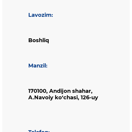
Lavozim
:
Boshliq
Manzil
:
170100, Andijon shahar,
A.Navoiy ko‘chasi, 126-uy