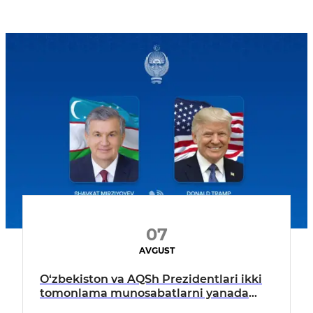
07
AVGUST
O‘zbekiston va AQSh Prezidentlari ikki
tomonlama munosabatlarni yanada
mustahkamlash istiqbollarini