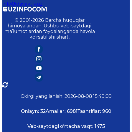
info@davaktiv.uz
© 2001-
2026
Barcha huquqlar
himoyalangan. Ushbu veb-saytdagi
ma’lumotlardan foydalanganda havola
ko‘rsatilishi shart.
Oxirgi yangilanish
:
2026-08-08 15:49:09
Onlayn:
32
Amallar:
6981
Tashriflar:
960
Veb-saytdagi o‘rtacha vaqt:
1475