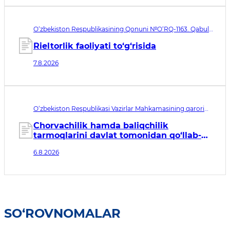
O‘zbekiston Respublikasining Qonuni №O‘RQ-1163. Qabul
qilingan sana 07.08.2026. Kuchga kirish sanasi 08.11.2026
Rieltorlik faoliyati to‘g‘risida
7.8.2026
O‘zbekiston Respublikasi Vazirlar Mahkamasining qarori
№435. Qabul qilingan sana 06.08.2026. Kuchga kirish
sanasi 07.08.2026
Chorvachilik hamda baliqchilik
tarmoqlarini davlat tomonidan qo‘llab-
quvvatlashning qo‘shimcha chora-
6.8.2026
tadbirlari to‘g‘risida
SO‘ROVNOMALAR