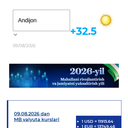
Davlat dasturi
+32.5
Ob-havo
09/08/2026
09.08.2026 dan
MB valyuta kurslari
1
USD
=
11915.64
1
EUR
=
13749.46