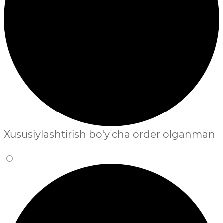
Xususiylashtirish bo'yicha order olganman