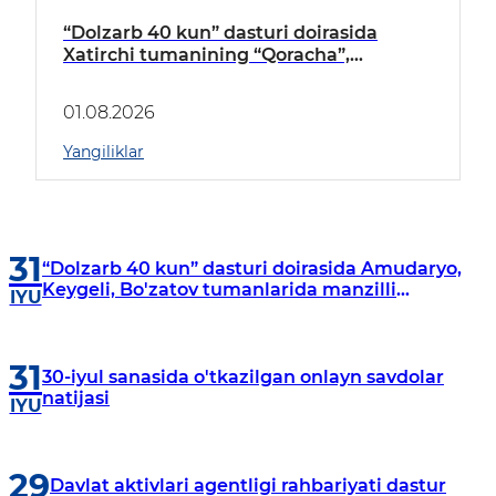
“Dolzarb 40 kun” dasturi doirasida
Xatirchi tumanining “Qoracha”,
“Nayman”, “A.Navoiy” va “Damariq”
mahallalarida manzilli o‘rganishlar olib
01.08.2026
borildi
Yangiliklar
31
“Dolzarb 40 kun” dasturi doirasida Amudaryo,
Keygeli, Bo'zatov tumanlarida manzilli
IYU
o‘rganishlar olib borildi
31
30-iyul sanasida o'tkazilgan onlayn savdolar
natijasi
IYU
29
Davlat aktivlari agentligi rahbariyati dastur