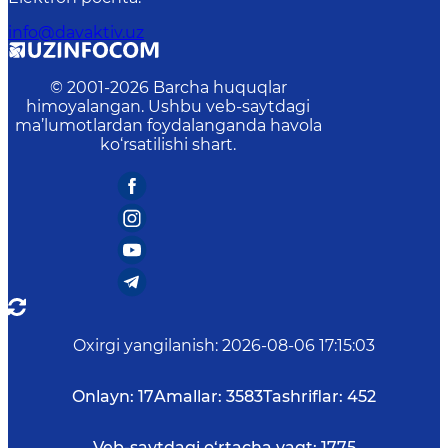
info@davaktiv.uz
© 2001-
2026
Barcha huquqlar
himoyalangan. Ushbu veb-saytdagi
ma’lumotlardan foydalanganda havola
ko‘rsatilishi shart.
Oxirgi yangilanish
:
2026-08-06 17:15:03
Onlayn:
17
Amallar:
3583
Tashriflar:
452
Veb-saytdagi o‘rtacha vaqt:
1775