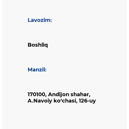
Lavozim
:
Boshliq
Manzil
:
170100, Andijon shahar,
A.Navoiy ko‘chasi, 126-uy