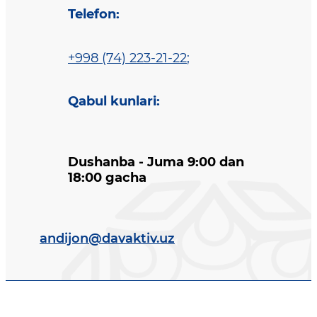
Telefon
:
+998 (74) 223-21-22
;
Qabul kunlari
:
Dushanba - Juma 9:00 dan
18:00 gacha
andijon@davaktiv.uz