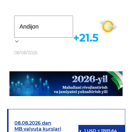
Davlat dasturi
+21.5
Ob-havo
08/08/2026
08.08.2026 dan
MB valyuta kurslari
1
USD
=
11915.64