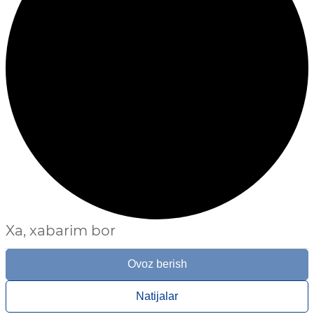
Xa, xabarim bor
Ovoz berish
Natijalar