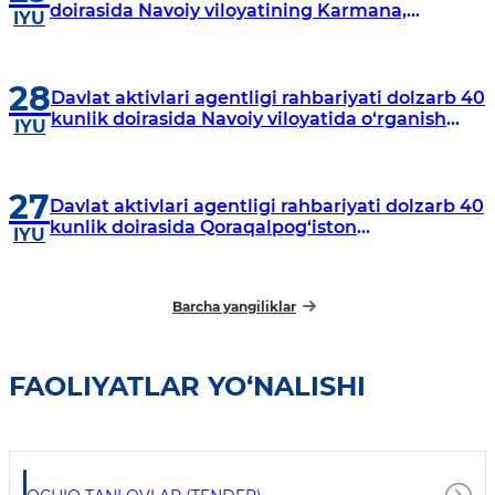
doirasida Navoiy viloyatining Karmana,
IYU
Navbahor, Xatirchi va Nurota tumanlarida
o‘rganish o‘tkazmoqda
28
Davlat aktivlari agentligi rahbariyati dolzarb 40
kunlik doirasida Navoiy viloyatida o‘rganish
IYU
o‘tkazdi
27
Davlat aktivlari agentligi rahbariyati dolzarb 40
kunlik doirasida Qoraqalpog‘iston
IYU
Respublikasida o‘rganish o‘tkazmoqda
Barcha yangiliklar
FAOLIYATLAR YO‘NALISHI