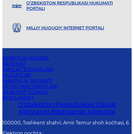
O’ZBEKISTON RESPUBLIKASI HUKUMATI
PORTALI
MILLIY HUQUQIY INTERNET PORTALI
AGENTLIK HAQIDA
FAOLIYAT
DAVLAT XIZMATLARI
HUJJATLAR
MAXFIYLIK SIYOSATI
OCHIQ MA'LUMOTLAR
AXBOROT XIZMATI
BOG‘LANISH
Oʻzbekiston Respublikasi Davlat
Aktivlarini Boshqarish Agentligi
100000, Toshkent shahri, Amir Temur shoh ko`chasi, 6
Elektron pochta
: