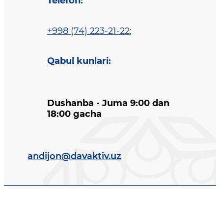
Telefon
:
+998 (74) 223-21-22
;
Qabul kunlari
:
Dushanba - Juma 9:00 dan
18:00 gacha
andijon@davaktiv.uz