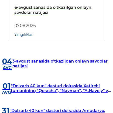
6-avgust sanasida o'tkazilgan onlayn
savdolar natijasi
07.08.2026
Yangiliklar
04
3-avgust sanasida o'tkazilgan onlayn savdolar
natijasi
AVG
01
“Dolzarb 40 kun” dasturi doirasida Xatirchi
tumanining “Qoracha”, “Nayman”, “A.Navoiy” va
AVG
“Damariq” mahallalarida manzilli o‘rganishlar
olib borildi
31
“Dolzarb 40 kun” dasturi doirasida Amudaryo,