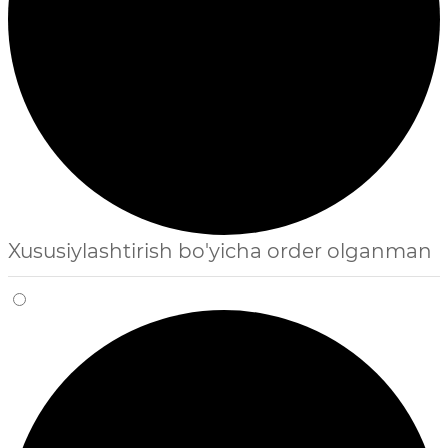
Xususiylashtirish bo'yicha order olganman