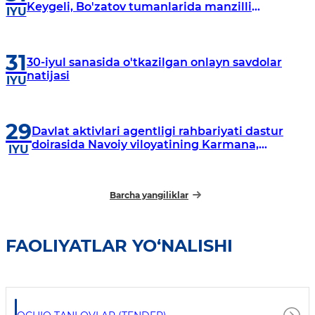
Keygeli, Bo'zatov tumanlarida manzilli
IYU
o‘rganishlar olib borildi
31
30-iyul sanasida o'tkazilgan onlayn savdolar
natijasi
IYU
29
Davlat aktivlari agentligi rahbariyati dastur
doirasida Navoiy viloyatining Karmana,
IYU
Navbahor, Xatirchi va Nurota tumanlarida
o‘rganish o‘tkazmoqda
Barcha yangiliklar
FAOLIYATLAR YO‘NALISHI