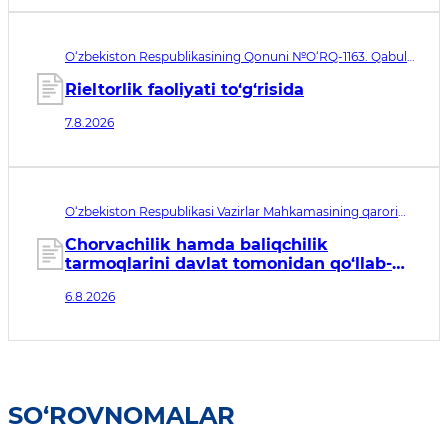
O‘zbekiston Respublikasining Qonuni №O‘RQ-1163. Qabul
qilingan sana 07.08.2026. Kuchga kirish sanasi 08.11.2026
Rieltorlik faoliyati to‘g‘risida
7.8.2026
O‘zbekiston Respublikasi Vazirlar Mahkamasining qarori
№435. Qabul qilingan sana 06.08.2026. Kuchga kirish
sanasi 07.08.2026
Chorvachilik hamda baliqchilik
tarmoqlarini davlat tomonidan qo‘llab-
quvvatlashning qo‘shimcha chora-
6.8.2026
tadbirlari to‘g‘risida
SO‘ROVNOMALAR