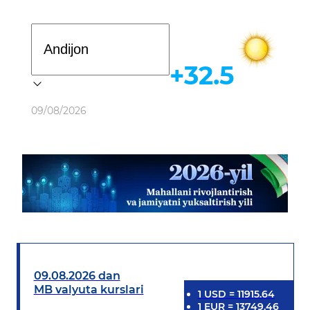
Davlat dasturi
+32.5
Ob-havo
09/08/2026
09.08.2026 dan
MB valyuta kurslari
1
USD
=
11915.64
1
EUR
=
13749.46