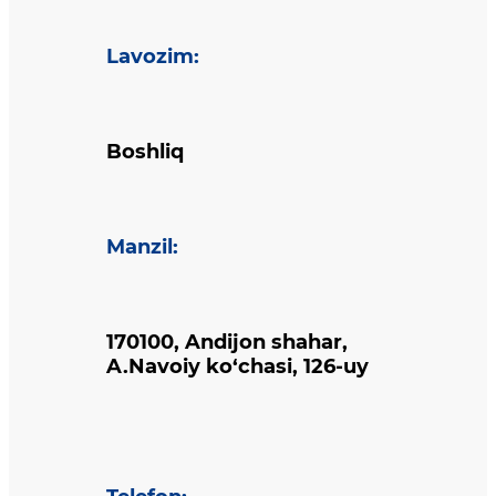
Lavozim
:
Boshliq
Manzil
:
170100, Andijon shahar,
A.Navoiy ko‘chasi, 126-uy