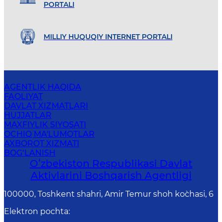
PORTALI
MILLIY HUQUQIY INTERNET PORTALI
AGENTLIK HAQIDA
FAOLIYAT
DAVLAT XIZMATLARI
HUJJATLAR
MAXFIYLIK SIYOSATI
OCHIQ MA'LUMOTLAR
AXBOROT XIZMATI
BOG‘LANISH
Oʻzbekiston Respublikasi Davlat
Aktivlarini Boshqarish Agentligi
100000, Toshkent shahri, Amir Temur shoh ko`chasi, 6
Elektron pochta
: