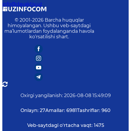
info@davaktiv.uz
© 2001-
2026
Barcha huquqlar
himoyalangan. Ushbu veb-saytdagi
ma’lumotlardan foydalanganda havola
ko‘rsatilishi shart.
Oxirgi yangilanish
:
2026-08-08 15:49:09
Onlayn:
27
Amallar:
6981
Tashriflar:
960
Veb-saytdagi o‘rtacha vaqt:
1475