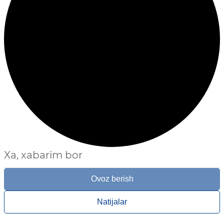
Xa, xabarim bor
Ovoz berish
Natijalar