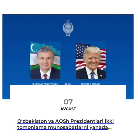
07
AVGUST
O‘zbekiston va AQSh Prezidentlari ikki
tomonlama munosabatlarni yanada
mustahkamlash istiqbollarini