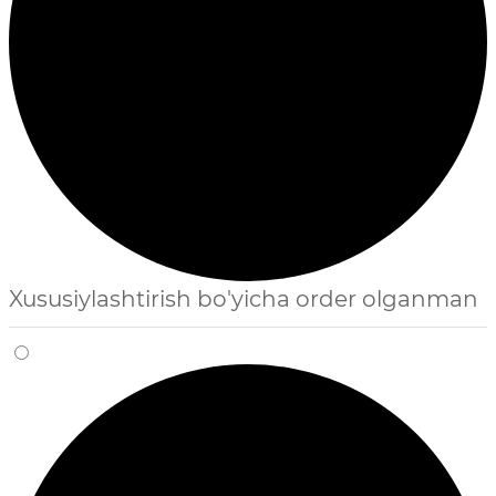
Xususiylashtirish bo'yicha order olganman