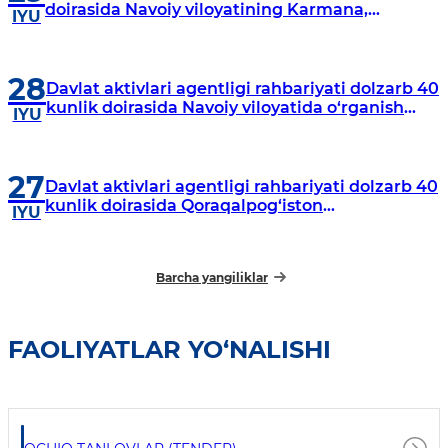
doirasida Navoiy viloyatining Karmana,
IYU
Navbahor, Xatirchi va Nurota tumanlarida
o‘rganish o‘tkazmoqda
28
Davlat aktivlari agentligi rahbariyati dolzarb 40
kunlik doirasida Navoiy viloyatida o‘rganish
IYU
o‘tkazdi
27
Davlat aktivlari agentligi rahbariyati dolzarb 40
kunlik doirasida Qoraqalpog‘iston
IYU
Respublikasida o‘rganish o‘tkazmoqda
Barcha yangiliklar
FAOLIYATLAR YO‘NALISHI