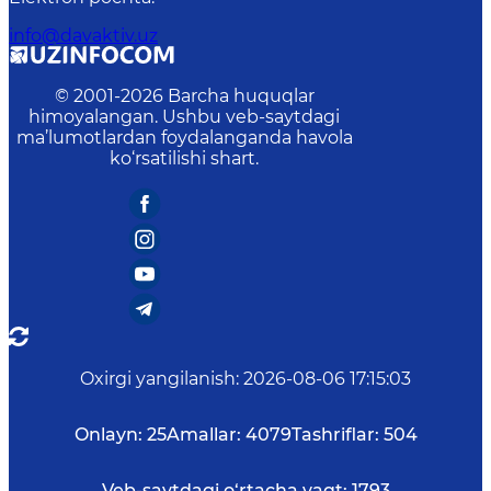
info@davaktiv.uz
© 2001-
2026
Barcha huquqlar
himoyalangan. Ushbu veb-saytdagi
ma’lumotlardan foydalanganda havola
ko‘rsatilishi shart.
Oxirgi yangilanish
:
2026-08-06 17:15:03
Onlayn:
25
Amallar:
4079
Tashriflar:
504
Veb-saytdagi o‘rtacha vaqt:
1793