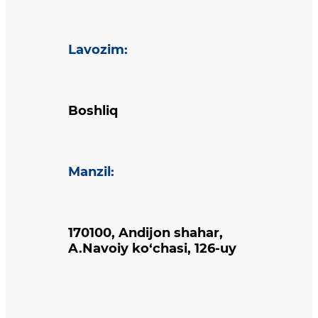
Lavozim
:
Boshliq
Manzil
:
170100, Andijon shahar,
A.Navoiy ko‘chasi, 126-uy