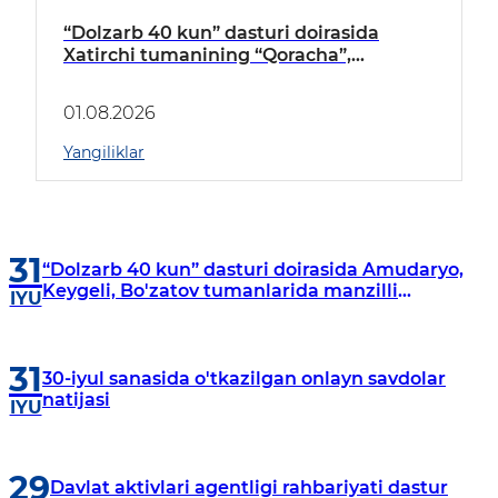
“Dolzarb 40 kun” dasturi doirasida
Xatirchi tumanining “Qoracha”,
“Nayman”, “A.Navoiy” va “Damariq”
mahallalarida manzilli o‘rganishlar olib
01.08.2026
borildi
Yangiliklar
31
“Dolzarb 40 kun” dasturi doirasida Amudaryo,
Keygeli, Bo'zatov tumanlarida manzilli
IYU
o‘rganishlar olib borildi
31
30-iyul sanasida o'tkazilgan onlayn savdolar
natijasi
IYU
29
Davlat aktivlari agentligi rahbariyati dastur