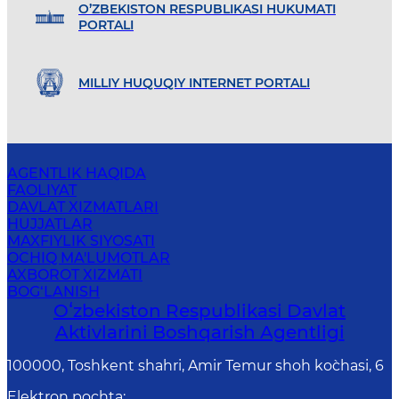
O’ZBEKISTON RESPUBLIKASI HUKUMATI
PORTALI
MILLIY HUQUQIY INTERNET PORTALI
AGENTLIK HAQIDA
FAOLIYAT
DAVLAT XIZMATLARI
HUJJATLAR
MAXFIYLIK SIYOSATI
OCHIQ MA'LUMOTLAR
AXBOROT XIZMATI
BOG‘LANISH
Oʻzbekiston Respublikasi Davlat
Aktivlarini Boshqarish Agentligi
100000, Toshkent shahri, Amir Temur shoh ko`chasi, 6
Elektron pochta
: