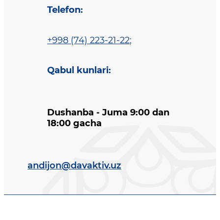
Telefon
:
+998 (74) 223-21-22
;
Qabul kunlari
:
Dushanba - Juma 9:00 dan
18:00 gacha
andijon@davaktiv.uz