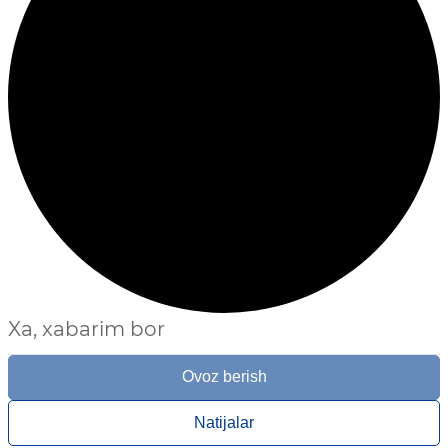
Xa, xabarim bor
Ovoz berish
Natijalar