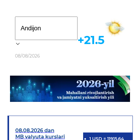
Davlat dasturi
+21.5
Ob-havo
08/08/2026
08.08.2026 dan
MB valyuta kurslari
1
USD
=
11915.64