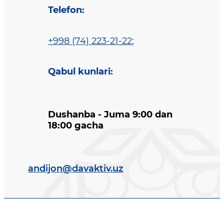
Telefon
:
+998 (74) 223-21-22
;
Qabul kunlari
:
Dushanba - Juma 9:00 dan
18:00 gacha
andijon@davaktiv.uz