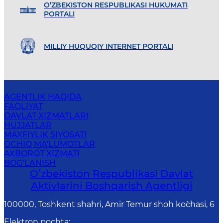
O’ZBEKISTON RESPUBLIKASI HUKUMATI
PORTALI
MILLIY HUQUQIY INTERNET PORTALI
AGENTLIK HAQIDA
FAOLIYAT
DAVLAT XIZMATLARI
HUJJATLAR
MAXFIYLIK SIYOSATI
OCHIQ MA'LUMOTLAR
AXBOROT XIZMATI
BOG‘LANISH
Oʻzbekiston Respublikasi Davlat
Aktivlarini Boshqarish Agentligi
100000, Toshkent shahri, Amir Temur shoh ko`chasi, 6
Elektron pochta
: