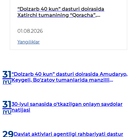
“Dolzarb 40 kun” dasturi doirasida
Xatirchi tumanining “Qoracha”,
“Nayman”, “A.Navoiy” va “Damariq”
mahallalarida manzilli o‘rganishlar olib
01.08.2026
borildi
Yangiliklar
31
“Dolzarb 40 kun” dasturi doirasida Amudaryo,
Keygeli, Bo'zatov tumanlarida manzilli
IYU
o‘rganishlar olib borildi
31
30-iyul sanasida o'tkazilgan onlayn savdolar
natijasi
IYU
29
Davlat aktivlari agentligi rahbariyati dastur