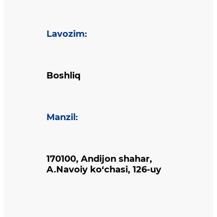
Lavozim
:
Boshliq
Manzil
:
170100, Andijon shahar,
A.Navoiy ko‘chasi, 126-uy