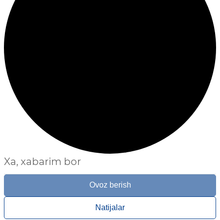
Xa, xabarim bor
Ovoz berish
Natijalar