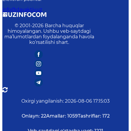
info@davaktiv.uz
© 2001-
2026
Barcha huquqlar
himoyalangan. Ushbu veb-saytdagi
ma’lumotlardan foydalanganda havola
ko‘rsatilishi shart.
Oxirgi yangilanish
:
2026-08-06 17:15:03
Onlayn:
22
Amallar:
1059
Tashriflar:
172
Veb-saytdagi o‘rtacha vaqt:
1221