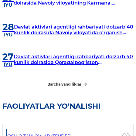
doirasida Navoiy viloyatining Karmana,
IYU
Navbahor, Xatirchi va Nurota tumanlarida
o‘rganish o‘tkazmoqda
28
Davlat aktivlari agentligi rahbariyati dolzarb 40
kunlik doirasida Navoiy viloyatida o‘rganish
IYU
o‘tkazdi
27
Davlat aktivlari agentligi rahbariyati dolzarb 40
kunlik doirasida Qoraqalpog‘iston
IYU
Respublikasida o‘rganish o‘tkazmoqda
Barcha yangiliklar
FAOLIYATLAR YO‘NALISHI