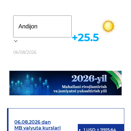
Davlat dasturi
+25.5
Ob-havo
06/08/2026
06.08.2026 dan
MB valyuta kurslari
1
USD
=
11915.64