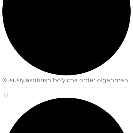
Xususiylashtirish bo'yicha order olganman