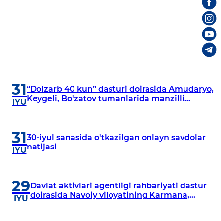
31
“Dolzarb 40 kun” dasturi doirasida Amudaryo,
Keygeli, Bo'zatov tumanlarida manzilli
IYU
o‘rganishlar olib borildi
31
30-iyul sanasida o'tkazilgan onlayn savdolar
natijasi
IYU
29
Davlat aktivlari agentligi rahbariyati dastur
doirasida Navoiy viloyatining Karmana,
IYU
Navbahor, Xatirchi va Nurota tumanlarida
o‘rganish o‘tkazmoqda