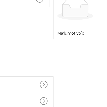
Maʼlumot yoʻq