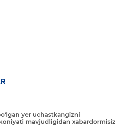
AR
bo'lgan yer uchastkangizni
mkoniyati mavjudligidan xabardormisiz