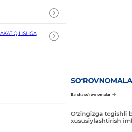
AKAT QILISHGA
SO‘ROVNOMAL
Barcha so‘rovnomalar
O'zingizga tegishli 
xususiylashtirish i