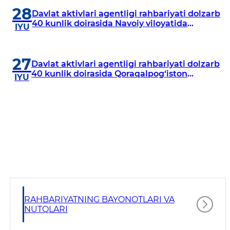
28
Davlat aktivlari agentligi rahbariyati dolzarb
40 kunlik doirasida Navoiy viloyatida
IYU
o‘rganish o‘tkazdi
27
Davlat aktivlari agentligi rahbariyati dolzarb
40 kunlik doirasida Qoraqalpog‘iston
IYU
Respublikasida o‘rganish o‘tkazmoqda
RAHBARIYATNING BAYONOTLARI VA
NUTQLARI