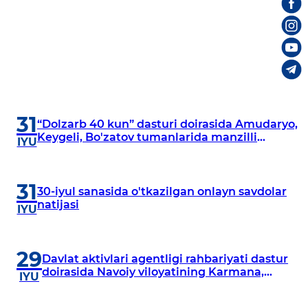
31
“Dolzarb 40 kun” dasturi doirasida Amudaryo,
Keygeli, Bo'zatov tumanlarida manzilli
IYU
o‘rganishlar olib borildi
31
30-iyul sanasida o'tkazilgan onlayn savdolar
natijasi
IYU
29
Davlat aktivlari agentligi rahbariyati dastur
doirasida Navoiy viloyatining Karmana,
IYU
Navbahor, Xatirchi va Nurota tumanlarida
o‘rganish o‘tkazmoqda