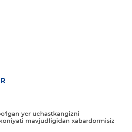
AR
bo'lgan yer uchastkangizni
mkoniyati mavjudligidan xabardormisiz