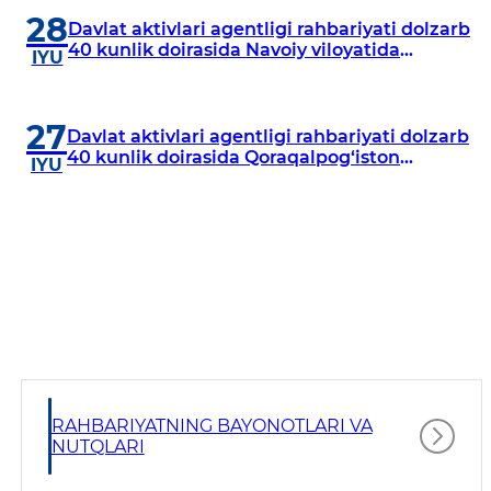
28
Davlat aktivlari agentligi rahbariyati dolzarb
40 kunlik doirasida Navoiy viloyatida
IYU
o‘rganish o‘tkazdi
27
Davlat aktivlari agentligi rahbariyati dolzarb
40 kunlik doirasida Qoraqalpog‘iston
IYU
Respublikasida o‘rganish o‘tkazmoqda
RAHBARIYATNING BAYONOTLARI VA
NUTQLARI