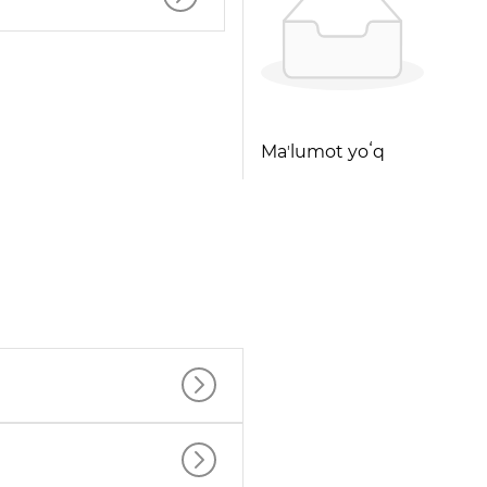
Maʼlumot yoʻq