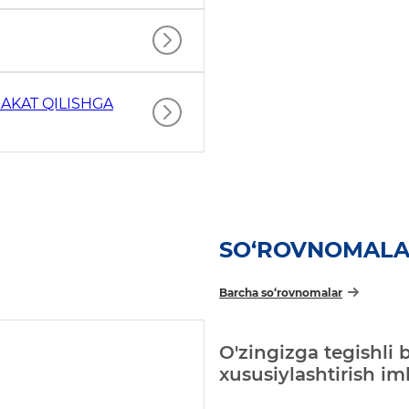
AKAT QILISHGA
SO‘ROVNOMAL
Barcha so‘rovnomalar
O'zingizga tegishli 
xususiylashtirish i