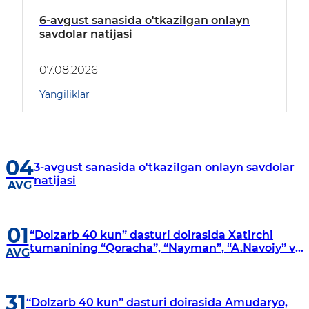
6-avgust sanasida o'tkazilgan onlayn
savdolar natijasi
07.08.2026
Yangiliklar
04
3-avgust sanasida o'tkazilgan onlayn savdolar
natijasi
AVG
01
“Dolzarb 40 kun” dasturi doirasida Xatirchi
tumanining “Qoracha”, “Nayman”, “A.Navoiy” va
AVG
“Damariq” mahallalarida manzilli o‘rganishlar
olib borildi
31
“Dolzarb 40 kun” dasturi doirasida Amudaryo,