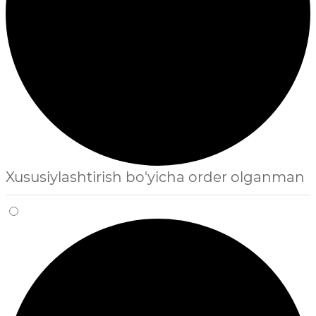
Xususiylashtirish bo'yicha order olganman