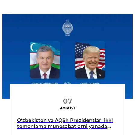
07
AVGUST
O‘zbekiston va AQSh Prezidentlari ikki
tomonlama munosabatlarni yanada
mustahkamlash istiqbollarini