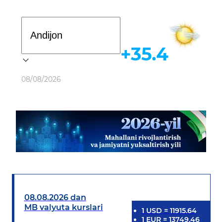
Davlat dasturi
+35.4
Ob-havo
08/08/2026
08.08.2026 dan
MB valyuta kurslari
1
USD
=
11915.64
1
EUR
=
13749.46