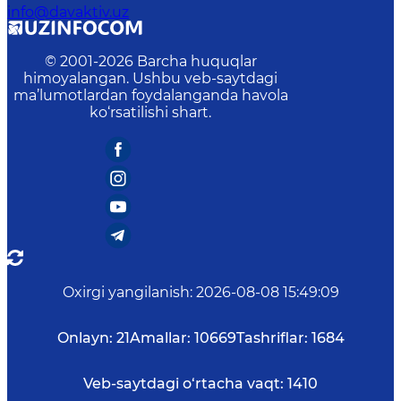
info@davaktiv.uz
© 2001-
2026
Barcha huquqlar
himoyalangan. Ushbu veb-saytdagi
ma’lumotlardan foydalanganda havola
ko‘rsatilishi shart.
Oxirgi yangilanish
:
2026-08-08 15:49:09
Onlayn:
21
Amallar:
10669
Tashriflar:
1684
Veb-saytdagi o‘rtacha vaqt:
1410