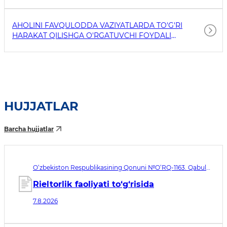
AHOLINI FAVQULODDA VAZIYATLARDA TO'G'RI
HARAKAT QILISHGA O'RGATUVCHI FOYDALI
HAVOLALAR
HUJJATLAR
Barcha hujjatlar
O‘zbekiston Respublikasining Qonuni №O‘RQ-1163. Qabul
qilingan sana 07.08.2026. Kuchga kirish sanasi 08.11.2026
Rieltorlik faoliyati to‘g‘risida
7.8.2026