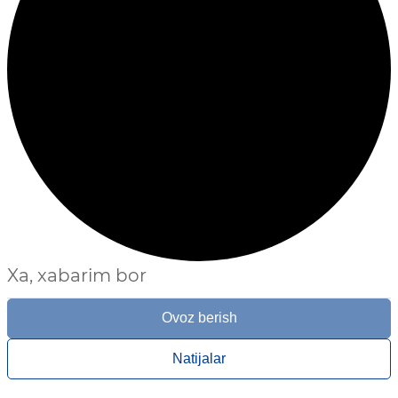
Xa, xabarim bor
Ovoz berish
Natijalar