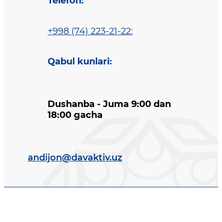
Telefon
:
+998 (74) 223-21-22
;
Qabul kunlari
:
Dushanba - Juma 9:00 dan
18:00 gacha
andijon@davaktiv.uz