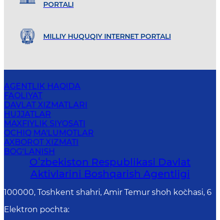
PORTALI
MILLIY HUQUQIY INTERNET PORTALI
AGENTLIK HAQIDA
FAOLIYAT
DAVLAT XIZMATLARI
HUJJATLAR
MAXFIYLIK SIYOSATI
OCHIQ MA'LUMOTLAR
AXBOROT XIZMATI
BOG‘LANISH
Oʻzbekiston Respublikasi Davlat
Aktivlarini Boshqarish Agentligi
100000, Toshkent shahri, Amir Temur shoh ko`chasi, 6
Elektron pochta
: