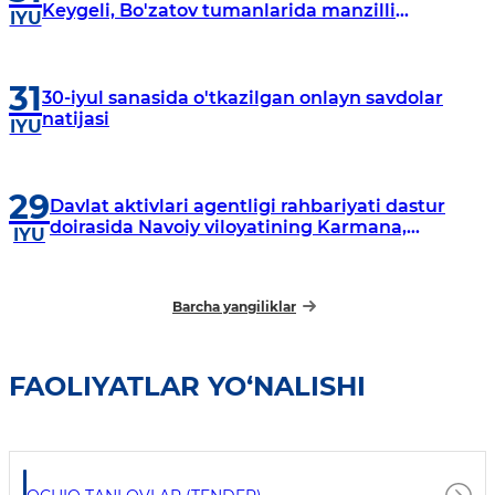
Keygeli, Bo'zatov tumanlarida manzilli
IYU
o‘rganishlar olib borildi
31
30-iyul sanasida o'tkazilgan onlayn savdolar
natijasi
IYU
29
Davlat aktivlari agentligi rahbariyati dastur
doirasida Navoiy viloyatining Karmana,
IYU
Navbahor, Xatirchi va Nurota tumanlarida
o‘rganish o‘tkazmoqda
Barcha yangiliklar
FAOLIYATLAR YO‘NALISHI