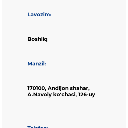
Lavozim
:
Boshliq
Manzil
:
170100, Andijon shahar,
A.Navoiy ko‘chasi, 126-uy