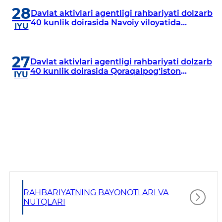
28
Davlat aktivlari agentligi rahbariyati dolzarb
40 kunlik doirasida Navoiy viloyatida
IYU
o‘rganish o‘tkazdi
27
Davlat aktivlari agentligi rahbariyati dolzarb
40 kunlik doirasida Qoraqalpog‘iston
IYU
Respublikasida o‘rganish o‘tkazmoqda
RAHBARIYATNING BAYONOTLARI VA
NUTQLARI