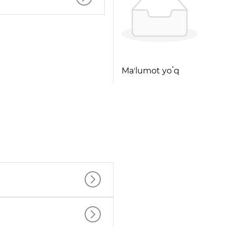
Maʼlumot yoʻq