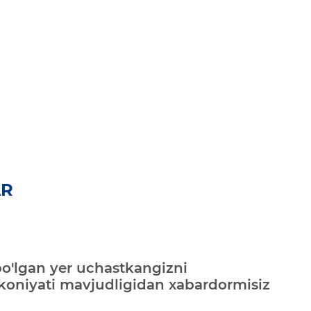
AR
bo'lgan yer uchastkangizni
mkoniyati mavjudligidan xabardormisiz