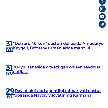
31
“Dolzarb 40 kun” dasturi doirasida Amudaryo,
Keygeli, Bo'zatov tumanlarida manzilli
IYU
o‘rganishlar olib borildi
31
30-iyul sanasida o'tkazilgan onlayn savdolar
natijasi
IYU
29
Davlat aktivlari agentligi rahbariyati dastur
doirasida Navoiy viloyatining Karmana,
IYU
Navbahor, Xatirchi va Nurota tumanlarida
o‘rganish o‘tkazmoqda