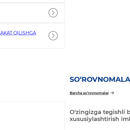
AKAT QILISHGA
SO‘ROVNOMAL
Barcha so‘rovnomalar
O'zingizga tegishli 
xususiylashtirish i