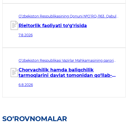
O‘zbekiston Respublikasining Qonuni №O‘RQ-1163. Qabul
qilingan sana 07.08.2026. Kuchga kirish sanasi 08.11.2026
Rieltorlik faoliyati to‘g‘risida
7.8.2026
O‘zbekiston Respublikasi Vazirlar Mahkamasining qarori
№435. Qabul qilingan sana 06.08.2026. Kuchga kirish
sanasi 07.08.2026
Chorvachilik hamda baliqchilik
tarmoqlarini davlat tomonidan qo‘llab-
quvvatlashning qo‘shimcha chora-
6.8.2026
tadbirlari to‘g‘risida
SO‘ROVNOMALAR