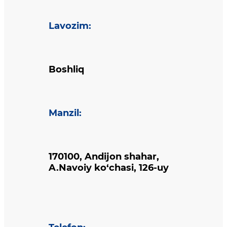
Lavozim
:
Boshliq
Manzil
:
170100, Andijon shahar,
A.Navoiy ko‘chasi, 126-uy