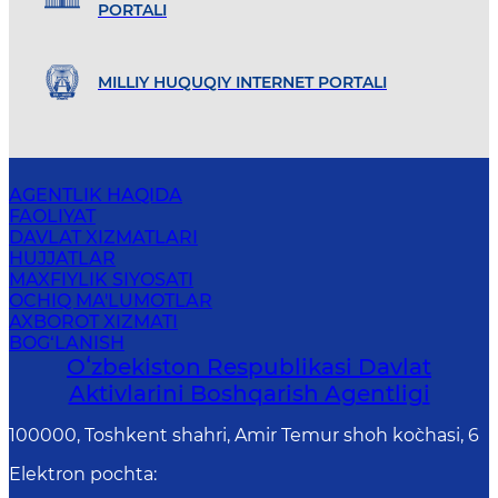
PORTALI
MILLIY HUQUQIY INTERNET PORTALI
AGENTLIK HAQIDA
FAOLIYAT
DAVLAT XIZMATLARI
HUJJATLAR
MAXFIYLIK SIYOSATI
OCHIQ MA'LUMOTLAR
AXBOROT XIZMATI
BOG‘LANISH
Oʻzbekiston Respublikasi Davlat
Aktivlarini Boshqarish Agentligi
100000, Toshkent shahri, Amir Temur shoh ko`chasi, 6
Elektron pochta
: