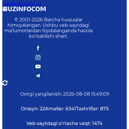
info@davaktiv.uz
© 2001-
2026
Barcha huquqlar
himoyalangan. Ushbu veb-saytdagi
ma’lumotlardan foydalanganda havola
ko‘rsatilishi shart.
Oxirgi yangilanish
:
2026-08-08 15:49:09
Onlayn:
22
Amallar:
6341
Tashriflar:
875
Veb-saytdagi o‘rtacha vaqt:
1474