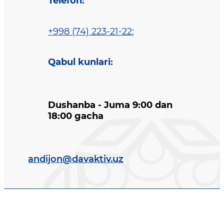
Telefon
:
+998 (74) 223-21-22
;
Qabul kunlari
:
Dushanba - Juma 9:00 dan
18:00 gacha
andijon@davaktiv.uz