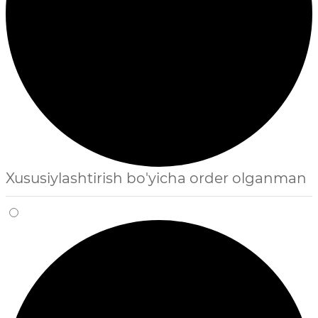
Xususiylashtirish bo'yicha order olganman