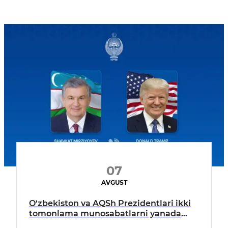
07
AVGUST
O‘zbekiston va AQSh Prezidentlari ikki
tomonlama munosabatlarni yanada
mustahkamlash istiqbollarini