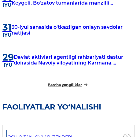
Keygeli, Bo'zatov tumanlarida manzilli
IYU
o‘rganishlar olib borildi
31
30-iyul sanasida o'tkazilgan onlayn savdolar
natijasi
IYU
29
Davlat aktivlari agentligi rahbariyati dastur
doirasida Navoiy viloyatining Karmana,
IYU
Navbahor, Xatirchi va Nurota tumanlarida
o‘rganish o‘tkazmoqda
Barcha yangiliklar
FAOLIYATLAR YO‘NALISHI