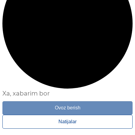
Xa, xabarim bor
Ovoz berish
Natijalar