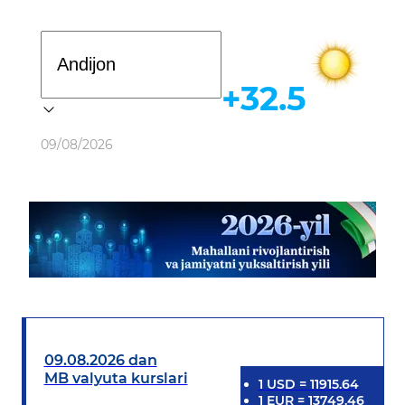
Davlat dasturi
+32.5
Ob-havo
09/08/2026
09.08.2026 dan
MB valyuta kurslari
1
USD
=
11915.64
1
EUR
=
13749.46