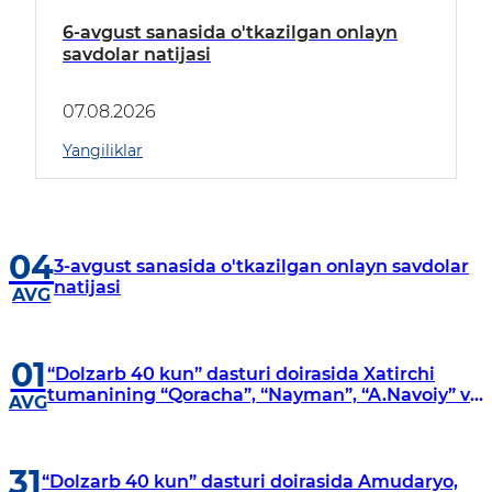
6-avgust sanasida o'tkazilgan onlayn
savdolar natijasi
07.08.2026
Yangiliklar
04
3-avgust sanasida o'tkazilgan onlayn savdolar
natijasi
AVG
01
“Dolzarb 40 kun” dasturi doirasida Xatirchi
tumanining “Qoracha”, “Nayman”, “A.Navoiy” va
AVG
“Damariq” mahallalarida manzilli o‘rganishlar
olib borildi
31
“Dolzarb 40 kun” dasturi doirasida Amudaryo,