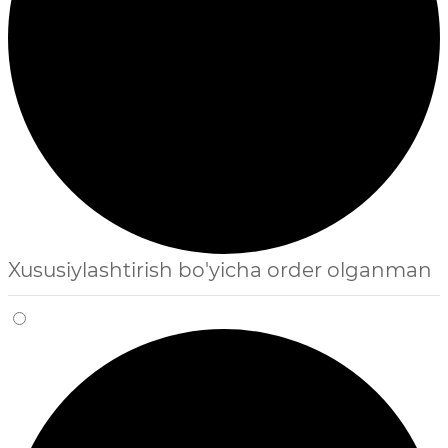
Xususiylashtirish bo'yicha order olganman