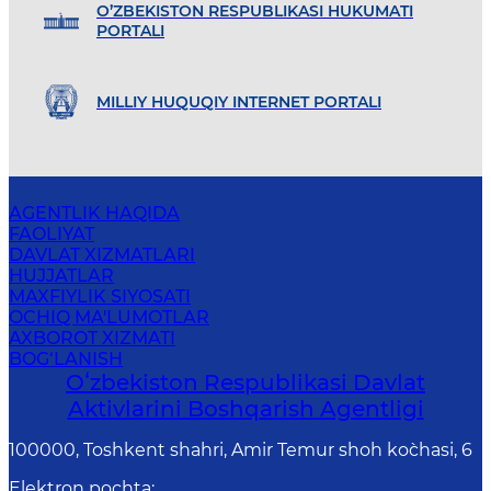
O’ZBEKISTON RESPUBLIKASI HUKUMATI
PORTALI
MILLIY HUQUQIY INTERNET PORTALI
AGENTLIK HAQIDA
FAOLIYAT
DAVLAT XIZMATLARI
HUJJATLAR
MAXFIYLIK SIYOSATI
OCHIQ MA'LUMOTLAR
AXBOROT XIZMATI
BOG‘LANISH
Oʻzbekiston Respublikasi Davlat
Aktivlarini Boshqarish Agentligi
100000, Toshkent shahri, Amir Temur shoh ko`chasi, 6
Elektron pochta
: