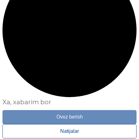
Xa, xabarim bor
Ovoz berish
Natijalar