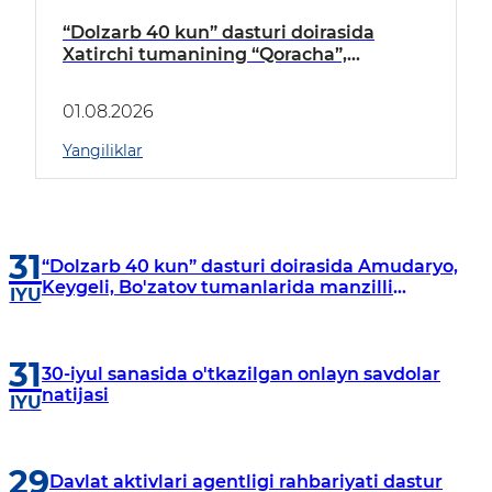
“Dolzarb 40 kun” dasturi doirasida
Xatirchi tumanining “Qoracha”,
“Nayman”, “A.Navoiy” va “Damariq”
mahallalarida manzilli o‘rganishlar olib
01.08.2026
borildi
Yangiliklar
31
“Dolzarb 40 kun” dasturi doirasida Amudaryo,
Keygeli, Bo'zatov tumanlarida manzilli
IYU
o‘rganishlar olib borildi
31
30-iyul sanasida o'tkazilgan onlayn savdolar
natijasi
IYU
29
Davlat aktivlari agentligi rahbariyati dastur