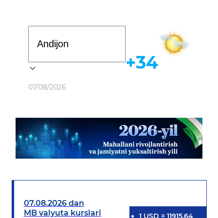
Davlat dasturi
+34
Ob-havo
07/08/2026
07.08.2026 dan
MB valyuta kurslari
1
USD
=
11915.64