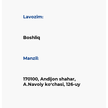
Lavozim
:
Boshliq
Manzil
:
170100, Andijon shahar,
A.Navoiy ko‘chasi, 126-uy