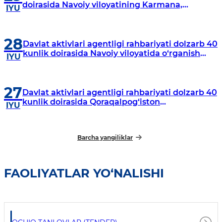
doirasida Navoiy viloyatining Karmana,
IYU
Navbahor, Xatirchi va Nurota tumanlarida
o‘rganish o‘tkazmoqda
28
Davlat aktivlari agentligi rahbariyati dolzarb 40
kunlik doirasida Navoiy viloyatida o‘rganish
IYU
o‘tkazdi
27
Davlat aktivlari agentligi rahbariyati dolzarb 40
kunlik doirasida Qoraqalpog‘iston
IYU
Respublikasida o‘rganish o‘tkazmoqda
Barcha yangiliklar
FAOLIYATLAR YO‘NALISHI