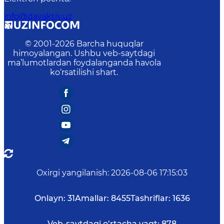
info@davaktiv.uz
© 2001-
2026
Barcha huquqlar
himoyalangan. Ushbu veb-saytdagi
ma’lumotlardan foydalanganda havola
ko‘rsatilishi shart.
Oxirgi yangilanish
:
2026-08-06 17:15:03
Onlayn:
31
Amallar:
8455
Tashriflar:
1636
Veb-saytdagi o‘rtacha vaqt:
878