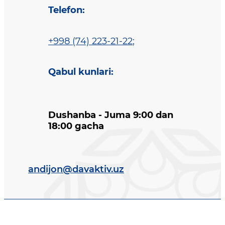
Telefon
:
+998 (74) 223-21-22
;
Qabul kunlari
:
Dushanba - Juma 9:00 dan
18:00 gacha
andijon@davaktiv.uz