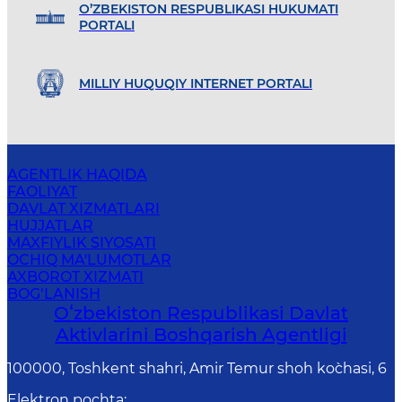
O’ZBEKISTON RESPUBLIKASI HUKUMATI
PORTALI
MILLIY HUQUQIY INTERNET PORTALI
AGENTLIK HAQIDA
FAOLIYAT
DAVLAT XIZMATLARI
HUJJATLAR
MAXFIYLIK SIYOSATI
OCHIQ MA'LUMOTLAR
AXBOROT XIZMATI
BOG‘LANISH
Oʻzbekiston Respublikasi Davlat
Aktivlarini Boshqarish Agentligi
100000, Toshkent shahri, Amir Temur shoh ko`chasi, 6
Elektron pochta
: