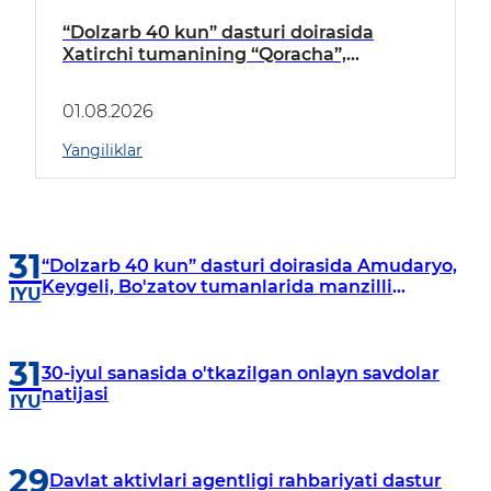
“Dolzarb 40 kun” dasturi doirasida
Xatirchi tumanining “Qoracha”,
“Nayman”, “A.Navoiy” va “Damariq”
mahallalarida manzilli o‘rganishlar olib
01.08.2026
borildi
Yangiliklar
31
“Dolzarb 40 kun” dasturi doirasida Amudaryo,
Keygeli, Bo'zatov tumanlarida manzilli
IYU
o‘rganishlar olib borildi
31
30-iyul sanasida o'tkazilgan onlayn savdolar
natijasi
IYU
29
Davlat aktivlari agentligi rahbariyati dastur