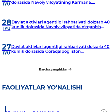
doirasida Navoiy viloyatining Karmana,
IYU
Navbahor, Xatirchi va Nurota tumanlarida
o‘rganish o‘tkazmoqda
28
Davlat aktivlari agentligi rahbariyati dolzarb 40
kunlik doirasida Navoiy viloyatida o‘rganish
IYU
o‘tkazdi
27
Davlat aktivlari agentligi rahbariyati dolzarb 40
kunlik doirasida Qoraqalpog‘iston
IYU
Respublikasida o‘rganish o‘tkazmoqda
Barcha yangiliklar
FAOLIYATLAR YO‘NALISHI