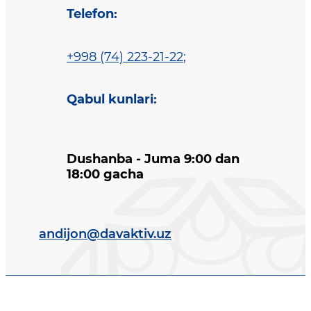
Telefon
:
+998 (74) 223-21-22
;
Qabul kunlari
:
Dushanba - Juma 9:00 dan
18:00 gacha
andijon@davaktiv.uz