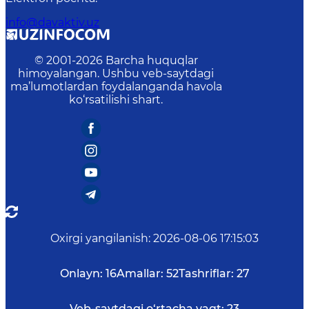
info@davaktiv.uz
© 2001-
2026
Barcha huquqlar
himoyalangan. Ushbu veb-saytdagi
ma’lumotlardan foydalanganda havola
ko‘rsatilishi shart.
Oxirgi yangilanish
:
2026-08-06 17:15:03
Onlayn:
16
Amallar:
52
Tashriflar:
27
Veb-saytdagi o‘rtacha vaqt:
23