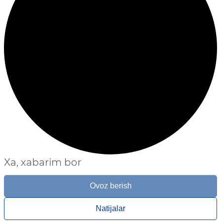
Xa, xabarim bor
Ovoz berish
Natijalar