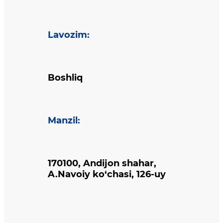
Lavozim
:
Boshliq
Manzil
:
170100, Andijon shahar,
A.Navoiy ko‘chasi, 126-uy