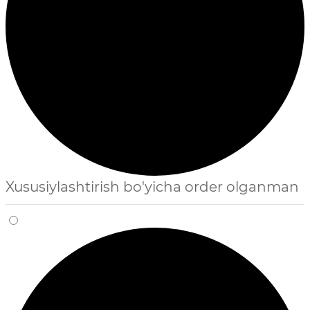
Xususiylashtirish bo'yicha order olganman