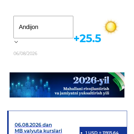
Davlat dasturi
+25.5
Ob-havo
06/08/2026
06.08.2026 dan
MB valyuta kurslari
1
USD
=
11915.64