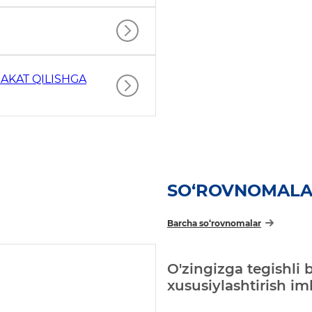
AKAT QILISHGA
SO‘ROVNOMAL
Barcha so‘rovnomalar
O'zingizga tegishli 
xususiylashtirish i