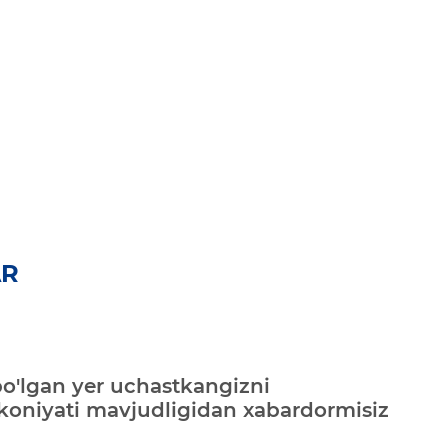
AR
bo'lgan yer uchastkangizni
mkoniyati mavjudligidan xabardormisiz