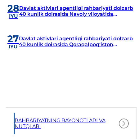
28
Davlat aktivlari agentligi rahbariyati dolzarb
40 kunlik doirasida Navoiy viloyatida
IYU
o‘rganish o‘tkazdi
27
Davlat aktivlari agentligi rahbariyati dolzarb
40 kunlik doirasida Qoraqalpog‘iston
IYU
Respublikasida o‘rganish o‘tkazmoqda
RAHBARIYATNING BAYONOTLARI VA
NUTQLARI