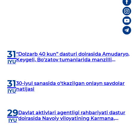
31
“Dolzarb 40 kun” dasturi doirasida Amudaryo,
Keygeli, Bo'zatov tumanlarida manzilli
IYU
o‘rganishlar olib borildi
31
30-iyul sanasida o'tkazilgan onlayn savdolar
natijasi
IYU
29
Davlat aktivlari agentligi rahbariyati dastur
doirasida Navoiy viloyatining Karmana,
IYU
Navbahor, Xatirchi va Nurota tumanlarida
o‘rganish o‘tkazmoqda