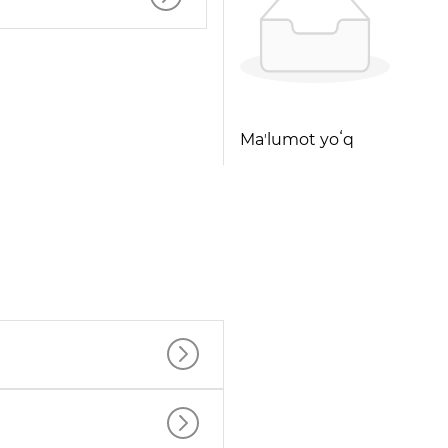
Maʼlumot yoʻq