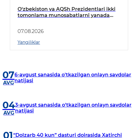
O‘zbekiston va AQSh Prezidentlari ikki
tomonlama munosabatlarni yanada
mustahkamlash istiqbollarini
muhokama qildilar
07.08.2026
Yangiliklar
07
6-avgust sanasida o'tkazilgan onlayn savdolar
natijasi
AVG
04
3-avgust sanasida o'tkazilgan onlayn savdolar
natijasi
AVG
01
“Dolzarb 40 kun” dasturi doirasida Xatirchi