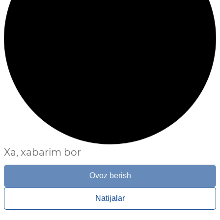
Xa, xabarim bor
Ovoz berish
Natijalar