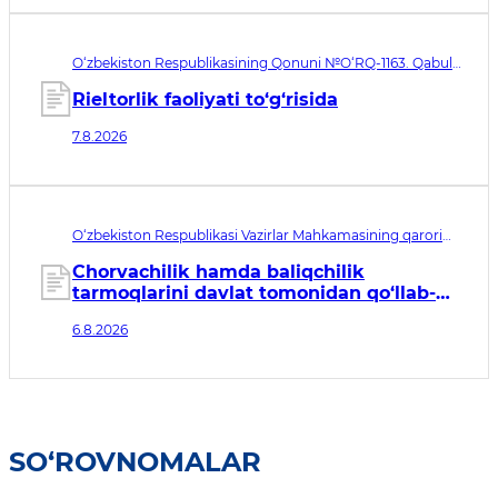
O‘zbekiston Respublikasining Qonuni №O‘RQ-1163. Qabul
qilingan sana 07.08.2026. Kuchga kirish sanasi 08.11.2026
Rieltorlik faoliyati to‘g‘risida
7.8.2026
O‘zbekiston Respublikasi Vazirlar Mahkamasining qarori
№435. Qabul qilingan sana 06.08.2026. Kuchga kirish
sanasi 07.08.2026
Chorvachilik hamda baliqchilik
tarmoqlarini davlat tomonidan qo‘llab-
quvvatlashning qo‘shimcha chora-
6.8.2026
tadbirlari to‘g‘risida
SO‘ROVNOMALAR