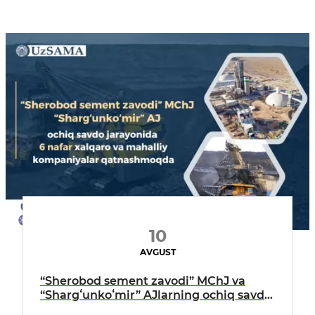
10
AVGUST
“Sherobod sement zavodi” MChJ va
“Shargʻunkoʻmir” AJlarning ochiq savdo
jarayonida 6 nafar xalqaro va mahalliy