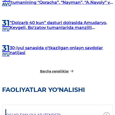
tumanining “Qoracha”, “Nayman”, “A.Navoiy” va
AVG
“Damariq” mahallalarida manzilli o‘rganishlar
olib borildi
31
“Dolzarb 40 kun” dasturi doirasida Amudaryo,
Keygeli, Bo'zatov tumanlarida manzilli
IYU
o‘rganishlar olib borildi
31
30-iyul sanasida o'tkazilgan onlayn savdolar
natijasi
IYU
Barcha yangiliklar
FAOLIYATLAR YO‘NALISHI