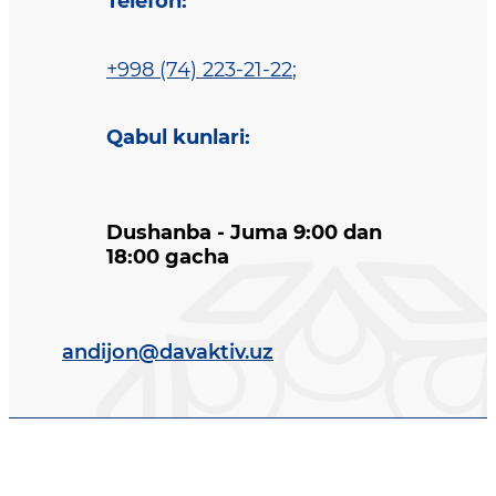
Telefon
:
+998 (74) 223-21-22
;
Qabul kunlari
:
Dushanba - Juma 9:00 dan
18:00 gacha
andijon@davaktiv.uz