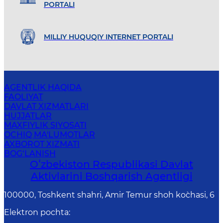
PORTALI
MILLIY HUQUQIY INTERNET PORTALI
AGENTLIK HAQIDA
FAOLIYAT
DAVLAT XIZMATLARI
HUJJATLAR
MAXFIYLIK SIYOSATI
OCHIQ MA'LUMOTLAR
AXBOROT XIZMATI
BOG‘LANISH
Oʻzbekiston Respublikasi Davlat
Aktivlarini Boshqarish Agentligi
100000, Toshkent shahri, Amir Temur shoh ko`chasi, 6
Elektron pochta
: