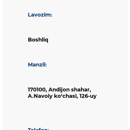
Lavozim
:
Boshliq
Manzil
:
170100, Andijon shahar,
A.Navoiy ko‘chasi, 126-uy