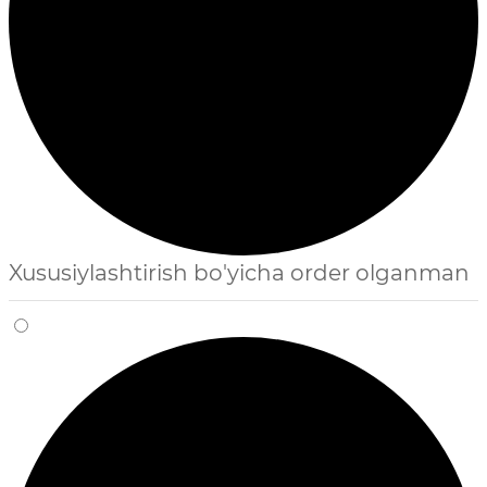
Xususiylashtirish bo'yicha order olganman