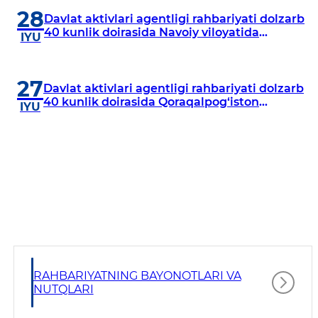
28
Davlat aktivlari agentligi rahbariyati dolzarb
40 kunlik doirasida Navoiy viloyatida
IYU
o‘rganish o‘tkazdi
27
Davlat aktivlari agentligi rahbariyati dolzarb
40 kunlik doirasida Qoraqalpog‘iston
IYU
Respublikasida o‘rganish o‘tkazmoqda
RAHBARIYATNING BAYONOTLARI VA
NUTQLARI