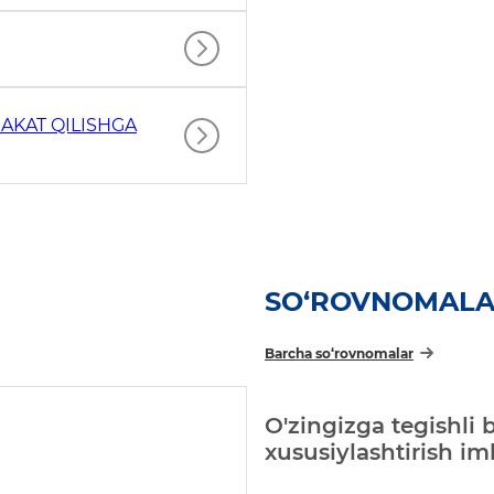
AKAT QILISHGA
SO‘ROVNOMAL
Barcha so‘rovnomalar
O'zingizga tegishli 
xususiylashtirish i