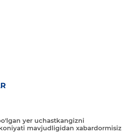
AR
bo'lgan yer uchastkangizni
mkoniyati mavjudligidan xabardormisiz