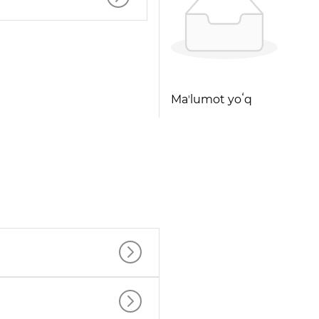
Maʼlumot yoʻq