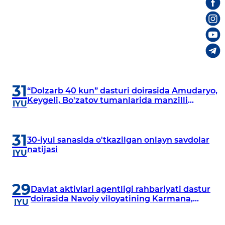
31
“Dolzarb 40 kun” dasturi doirasida Amudaryo,
Keygeli, Bo'zatov tumanlarida manzilli
IYU
o‘rganishlar olib borildi
31
30-iyul sanasida o'tkazilgan onlayn savdolar
natijasi
IYU
29
Davlat aktivlari agentligi rahbariyati dastur
doirasida Navoiy viloyatining Karmana,
IYU
Navbahor, Xatirchi va Nurota tumanlarida
o‘rganish o‘tkazmoqda