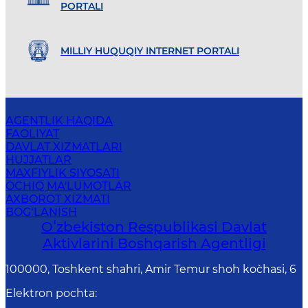
PORTALI
MILLIY HUQUQIY INTERNET PORTALI
AGENTLIK HAQIDA
FAOLIYAT
DAVLAT XIZMATLARI
HUJJATLAR
MAXFIYLIK SIYOSATI
OCHIQ MA'LUMOTLAR
AXBOROT XIZMATI
BOG‘LANISH
Oʻzbekiston Respublikasi Davlat
Aktivlarini Boshqarish Agentligi
100000, Toshkent shahri, Amir Temur shoh ko`chasi, 6
Elektron pochta
: