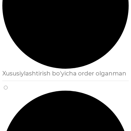
Xususiylashtirish bo'yicha order olganman