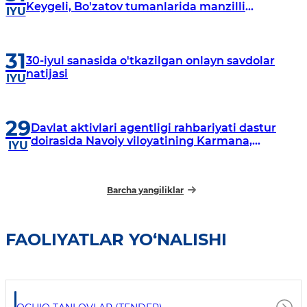
Keygeli, Bo'zatov tumanlarida manzilli
IYU
o‘rganishlar olib borildi
31
30-iyul sanasida o'tkazilgan onlayn savdolar
natijasi
IYU
29
Davlat aktivlari agentligi rahbariyati dastur
doirasida Navoiy viloyatining Karmana,
IYU
Navbahor, Xatirchi va Nurota tumanlarida
o‘rganish o‘tkazmoqda
Barcha yangiliklar
FAOLIYATLAR YO‘NALISHI