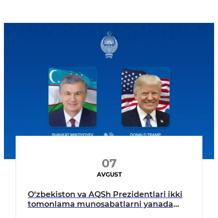
07
AVGUST
O‘zbekiston va AQSh Prezidentlari ikki
tomonlama munosabatlarni yanada
mustahkamlash istiqbollarini