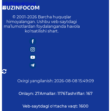
info@davaktiv.uz
© 2001-
2026
Barcha huquqlar
himoyalangan. Ushbu veb-saytdagi
ma’lumotlardan foydalanganda havola
ko‘rsatilishi shart.
Oxirgi yangilanish
:
2026-08-08 15:49:09
Onlayn:
27
Amallar:
1176
Tashriflar:
167
Veb-saytdagi o‘rtacha vaqt:
1600