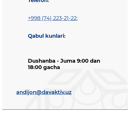
Telefon
:
+998 (74) 223-21-22
;
Qabul kunlari
:
Dushanba - Juma 9:00 dan
18:00 gacha
andijon@davaktiv.uz