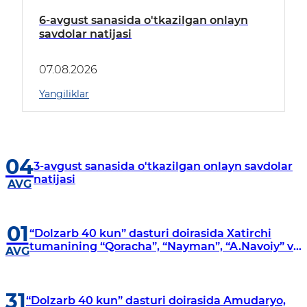
6-avgust sanasida o'tkazilgan onlayn
savdolar natijasi
07.08.2026
Yangiliklar
04
3-avgust sanasida o'tkazilgan onlayn savdolar
natijasi
AVG
01
“Dolzarb 40 kun” dasturi doirasida Xatirchi
tumanining “Qoracha”, “Nayman”, “A.Navoiy” va
AVG
“Damariq” mahallalarida manzilli o‘rganishlar
olib borildi
31
“Dolzarb 40 kun” dasturi doirasida Amudaryo,