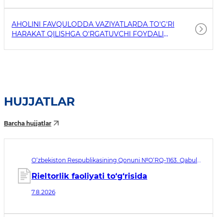
AHOLINI FAVQULODDA VAZIYATLARDA TO'G'RI
HARAKAT QILISHGA O'RGATUVCHI FOYDALI
HAVOLALAR
HUJJATLAR
Barcha hujjatlar
O‘zbekiston Respublikasining Qonuni №O‘RQ-1163. Qabul
qilingan sana 07.08.2026. Kuchga kirish sanasi 08.11.2026
Rieltorlik faoliyati to‘g‘risida
7.8.2026