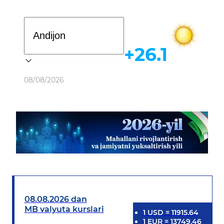
Davlat dasturi
+26.1
Ob-havo
08/08/2026
08.08.2026 dan
MB valyuta kurslari
1
USD
=
11915.64
1
EUR
=
13749.46