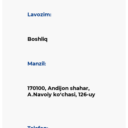
Lavozim
:
Boshliq
Manzil
:
170100, Andijon shahar,
A.Navoiy ko‘chasi, 126-uy