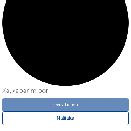
Xa, xabarim bor
Ovoz berish
Natijalar