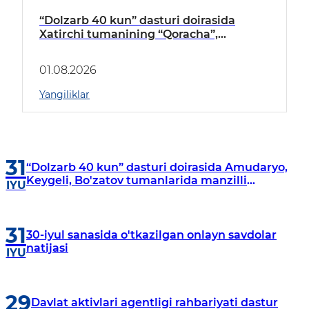
“Dolzarb 40 kun” dasturi doirasida
Xatirchi tumanining “Qoracha”,
“Nayman”, “A.Navoiy” va “Damariq”
mahallalarida manzilli o‘rganishlar olib
01.08.2026
borildi
Yangiliklar
31
“Dolzarb 40 kun” dasturi doirasida Amudaryo,
Keygeli, Bo'zatov tumanlarida manzilli
IYU
o‘rganishlar olib borildi
31
30-iyul sanasida o'tkazilgan onlayn savdolar
natijasi
IYU
29
Davlat aktivlari agentligi rahbariyati dastur