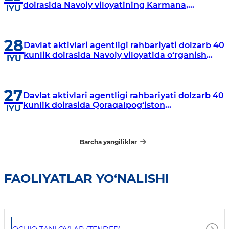
doirasida Navoiy viloyatining Karmana,
IYU
Navbahor, Xatirchi va Nurota tumanlarida
o‘rganish o‘tkazmoqda
28
Davlat aktivlari agentligi rahbariyati dolzarb 40
kunlik doirasida Navoiy viloyatida o‘rganish
IYU
o‘tkazdi
27
Davlat aktivlari agentligi rahbariyati dolzarb 40
kunlik doirasida Qoraqalpog‘iston
IYU
Respublikasida o‘rganish o‘tkazmoqda
Barcha yangiliklar
FAOLIYATLAR YO‘NALISHI