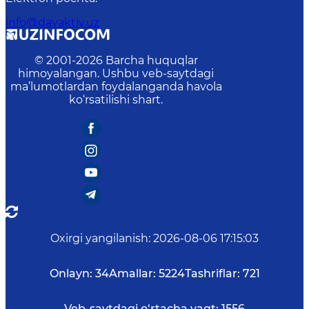
info@davaktiv.uz
© 2001-
2026
Barcha huquqlar
himoyalangan. Ushbu veb-saytdagi
ma’lumotlardan foydalanganda havola
ko‘rsatilishi shart.
Oxirgi yangilanish
:
2026-08-06 17:15:03
Onlayn:
34
Amallar:
5224
Tashriflar:
721
Veb-saytdagi o‘rtacha vaqt:
1556