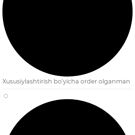
Xususiylashtirish bo'yicha order olganman