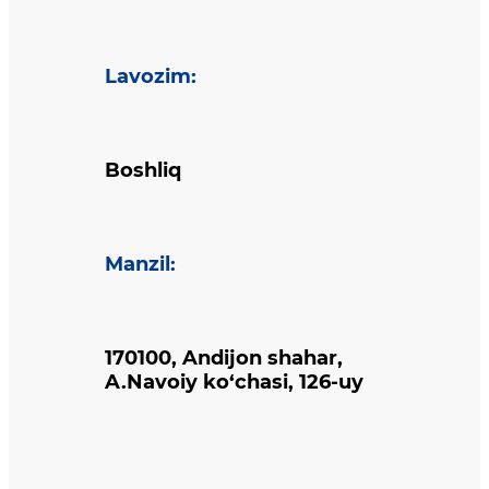
Lavozim
:
Boshliq
Manzil
:
170100, Andijon shahar,
A.Navoiy ko‘chasi, 126-uy