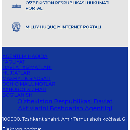
O’ZBEKISTON RESPUBLIKASI HUKUMATI
PORTALI
MILLIY HUQUQIY INTERNET PORTALI
AGENTLIK HAQIDA
FAOLIYAT
DAVLAT XIZMATLARI
HUJJATLAR
MAXFIYLIK SIYOSATI
OCHIQ MA'LUMOTLAR
AXBOROT XIZMATI
BOG‘LANISH
Oʻzbekiston Respublikasi Davlat
Aktivlarini Boshqarish Agentligi
100000, Toshkent shahri, Amir Temur shoh ko`chasi, 6
Elektron pochta
: