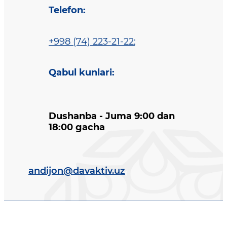
Telefon
:
+998 (74) 223-21-22
;
Qabul kunlari
:
Dushanba - Juma 9:00 dan
18:00 gacha
andijon@davaktiv.uz