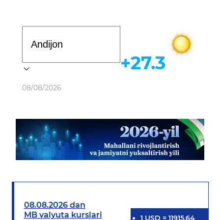
Davlat dasturi
+27.3
Ob-havo
08/08/2026
08.08.2026 dan
MB valyuta kurslari
1
USD
=
11915.64