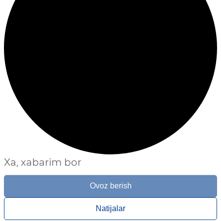
Xa, xabarim bor
Ovoz berish
Natijalar