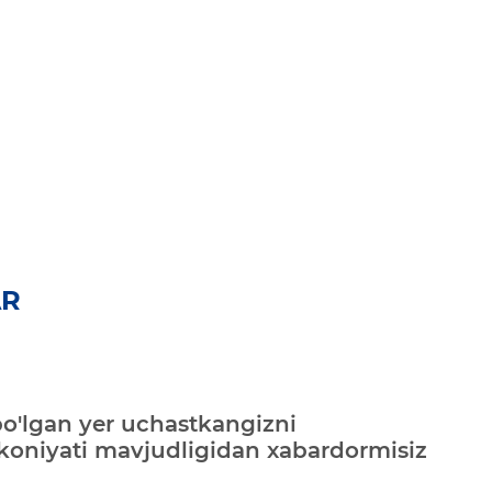
AR
bo'lgan yer uchastkangizni
mkoniyati mavjudligidan xabardormisiz