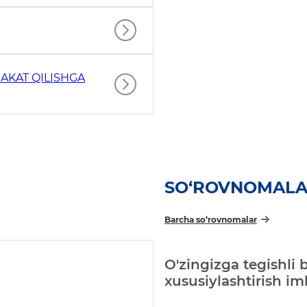
AKAT QILISHGA
SO‘ROVNOMAL
Barcha so‘rovnomalar
O'zingizga tegishli 
xususiylashtirish i