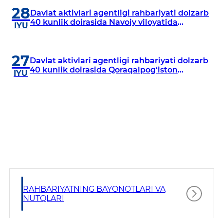
28
Davlat aktivlari agentligi rahbariyati dolzarb
40 kunlik doirasida Navoiy viloyatida
IYU
o‘rganish o‘tkazdi
27
Davlat aktivlari agentligi rahbariyati dolzarb
40 kunlik doirasida Qoraqalpog‘iston
IYU
Respublikasida o‘rganish o‘tkazmoqda
RAHBARIYATNING BAYONOTLARI VA
NUTQLARI