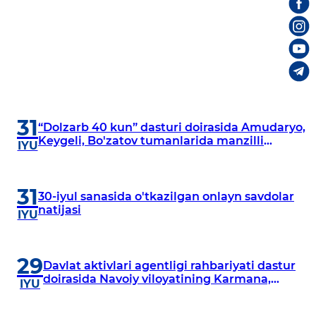
31
“Dolzarb 40 kun” dasturi doirasida Amudaryo,
Keygeli, Bo'zatov tumanlarida manzilli
IYU
o‘rganishlar olib borildi
31
30-iyul sanasida o'tkazilgan onlayn savdolar
natijasi
IYU
29
Davlat aktivlari agentligi rahbariyati dastur
doirasida Navoiy viloyatining Karmana,
IYU
Navbahor, Xatirchi va Nurota tumanlarida
o‘rganish o‘tkazmoqda