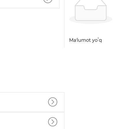
Maʼlumot yoʻq