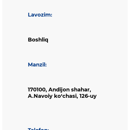
Lavozim
:
Boshliq
Manzil
:
170100, Andijon shahar,
A.Navoiy ko‘chasi, 126-uy