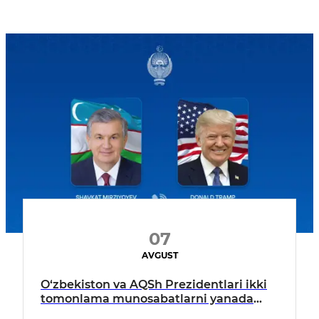
07
AVGUST
O‘zbekiston va AQSh Prezidentlari ikki
tomonlama munosabatlarni yanada
mustahkamlash istiqbollarini