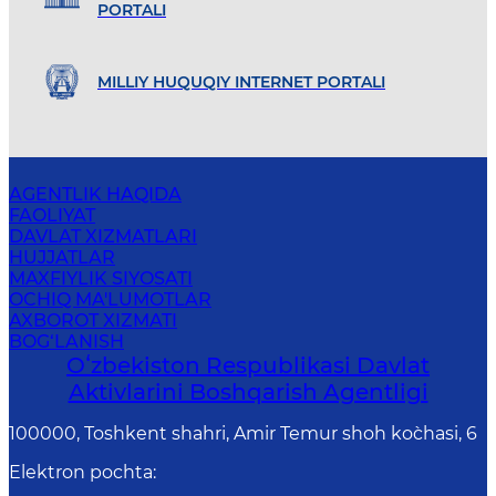
PORTALI
MILLIY HUQUQIY INTERNET PORTALI
AGENTLIK HAQIDA
FAOLIYAT
DAVLAT XIZMATLARI
HUJJATLAR
MAXFIYLIK SIYOSATI
OCHIQ MA'LUMOTLAR
AXBOROT XIZMATI
BOG‘LANISH
Oʻzbekiston Respublikasi Davlat
Aktivlarini Boshqarish Agentligi
100000, Toshkent shahri, Amir Temur shoh ko`chasi, 6
Elektron pochta
: