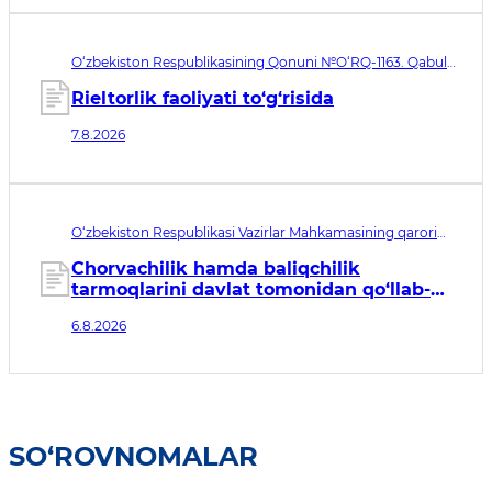
O‘zbekiston Respublikasining Qonuni №O‘RQ-1163. Qabul
qilingan sana 07.08.2026. Kuchga kirish sanasi 08.11.2026
Rieltorlik faoliyati to‘g‘risida
7.8.2026
O‘zbekiston Respublikasi Vazirlar Mahkamasining qarori
№435. Qabul qilingan sana 06.08.2026. Kuchga kirish
sanasi 07.08.2026
Chorvachilik hamda baliqchilik
tarmoqlarini davlat tomonidan qo‘llab-
quvvatlashning qo‘shimcha chora-
6.8.2026
tadbirlari to‘g‘risida
SO‘ROVNOMALAR