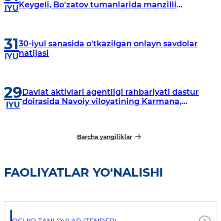
Keygeli, Bo'zatov tumanlarida manzilli
IYU
o‘rganishlar olib borildi
31
30-iyul sanasida o'tkazilgan onlayn savdolar
natijasi
IYU
29
Davlat aktivlari agentligi rahbariyati dastur
doirasida Navoiy viloyatining Karmana,
IYU
Navbahor, Xatirchi va Nurota tumanlarida
o‘rganish o‘tkazmoqda
Barcha yangiliklar
FAOLIYATLAR YO‘NALISHI