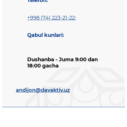
Telefon
:
+998 (74) 223-21-22
;
Qabul kunlari
:
Dushanba - Juma 9:00 dan
18:00 gacha
andijon@davaktiv.uz