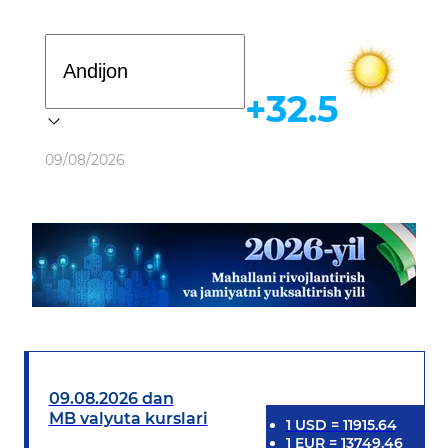
Davlat dasturi
+32.5
Ob-havo
09/08/2026
09.08.2026 dan
MB valyuta kurslari
1
USD
=
11915.64
1
EUR
=
13749.46