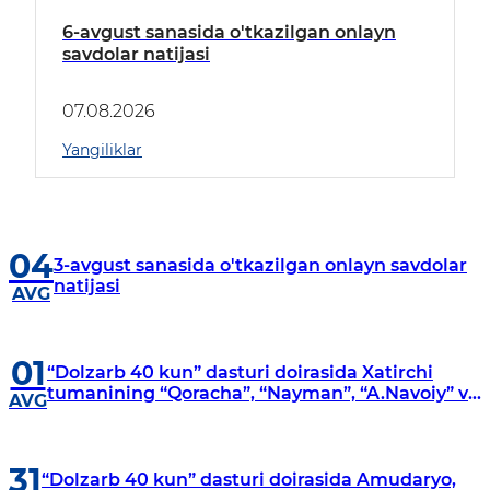
6-avgust sanasida o'tkazilgan onlayn
savdolar natijasi
07.08.2026
Yangiliklar
04
3-avgust sanasida o'tkazilgan onlayn savdolar
natijasi
AVG
01
“Dolzarb 40 kun” dasturi doirasida Xatirchi
tumanining “Qoracha”, “Nayman”, “A.Navoiy” va
AVG
“Damariq” mahallalarida manzilli o‘rganishlar
olib borildi
31
“Dolzarb 40 kun” dasturi doirasida Amudaryo,