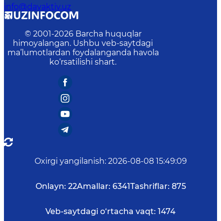
info@davaktiv.uz
© 2001-
2026
Barcha huquqlar
himoyalangan. Ushbu veb-saytdagi
ma’lumotlardan foydalanganda havola
ko‘rsatilishi shart.
Oxirgi yangilanish
:
2026-08-08 15:49:09
Onlayn:
22
Amallar:
6341
Tashriflar:
875
Veb-saytdagi o‘rtacha vaqt:
1474