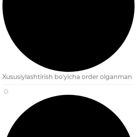
Xususiylashtirish bo'yicha order olganman