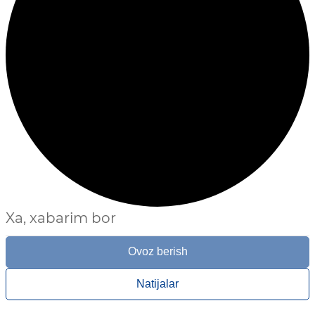
Xa, xabarim bor
Ovoz berish
Natijalar