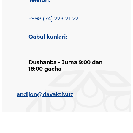
Telefon
:
+998 (74) 223-21-22
;
Qabul kunlari
:
Dushanba - Juma 9:00 dan
18:00 gacha
andijon@davaktiv.uz