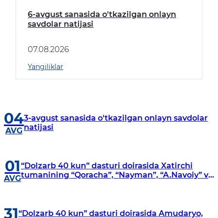
6-avgust sanasida o'tkazilgan onlayn
savdolar natijasi
07.08.2026
Yangiliklar
04
3-avgust sanasida o'tkazilgan onlayn savdolar
natijasi
AVG
01
“Dolzarb 40 kun” dasturi doirasida Xatirchi
tumanining “Qoracha”, “Nayman”, “A.Navoiy” va
AVG
“Damariq” mahallalarida manzilli o‘rganishlar
olib borildi
31
“Dolzarb 40 kun” dasturi doirasida Amudaryo,