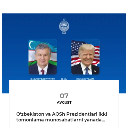
07
AVGUST
O‘zbekiston va AQSh Prezidentlari ikki
tomonlama munosabatlarni yanada
mustahkamlash istiqbollarini