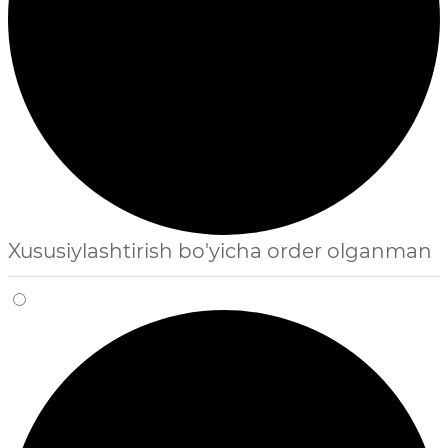
Xususiylashtirish bo'yicha order olganman