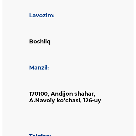
Lavozim
:
Boshliq
Manzil
:
170100, Andijon shahar,
A.Navoiy ko‘chasi, 126-uy