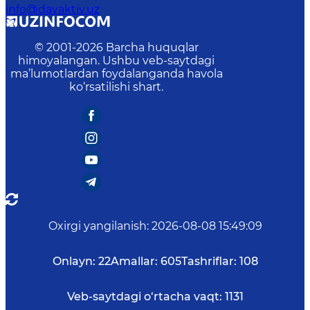
info@davaktiv.uz
© 2001-
2026
Barcha huquqlar
himoyalangan. Ushbu veb-saytdagi
ma’lumotlardan foydalanganda havola
ko‘rsatilishi shart.
Oxirgi yangilanish
:
2026-08-08 15:49:09
Onlayn:
22
Amallar:
605
Tashriflar:
108
Veb-saytdagi o‘rtacha vaqt:
1131