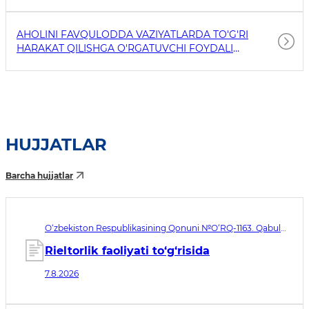
AHOLINI FAVQULODDA VAZIYATLARDA TO'G'RI
HARAKAT QILISHGA O'RGATUVCHI FOYDALI
HAVOLALAR
HUJJATLAR
Barcha hujjatlar
O‘zbekiston Respublikasining Qonuni №O‘RQ-1163. Qabul
qilingan sana 07.08.2026. Kuchga kirish sanasi 08.11.2026
Rieltorlik faoliyati to‘g‘risida
7.8.2026