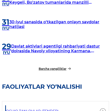
Keygeli, Bo'zatov tumanlarida manzilli
IYU
o‘rganishlar olib borildi
31
30-iyul sanasida o'tkazilgan onlayn savdolar
natijasi
IYU
29
Davlat aktivlari agentligi rahbariyati dastur
doirasida Navoiy viloyatining Karmana,
IYU
Navbahor, Xatirchi va Nurota tumanlarida
o‘rganish o‘tkazmoqda
Barcha yangiliklar
FAOLIYATLAR YO‘NALISHI