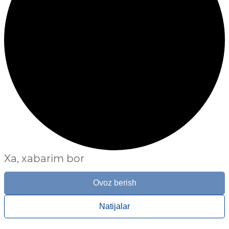
Xa, xabarim bor
Ovoz berish
Natijalar