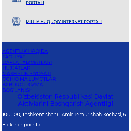
PORTALI
MILLIY HUQUQIY INTERNET PORTALI
AGENTLIK HAQIDA
FAOLIYAT
DAVLAT XIZMATLARI
HUJJATLAR
MAXFIYLIK SIYOSATI
OCHIQ MA'LUMOTLAR
AXBOROT XIZMATI
BOG‘LANISH
Oʻzbekiston Respublikasi Davlat
Aktivlarini Boshqarish Agentligi
100000, Toshkent shahri, Amir Temur shoh ko`chasi, 6
Elektron pochta
: