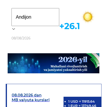
Davlat dasturi
+26.1
Ob-havo
08/08/2026
08.08.2026 dan
MB valyuta kurslari
1
USD
=
11915.64
1
EUR
=
13749.46