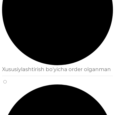
Xususiylashtirish bo'yicha order olganman