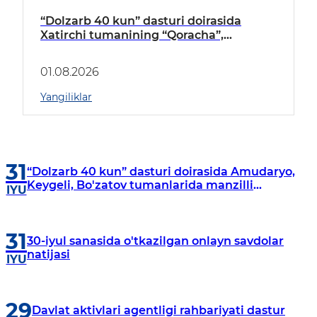
“Dolzarb 40 kun” dasturi doirasida
Xatirchi tumanining “Qoracha”,
“Nayman”, “A.Navoiy” va “Damariq”
mahallalarida manzilli o‘rganishlar olib
01.08.2026
borildi
Yangiliklar
31
“Dolzarb 40 kun” dasturi doirasida Amudaryo,
Keygeli, Bo'zatov tumanlarida manzilli
IYU
o‘rganishlar olib borildi
31
30-iyul sanasida o'tkazilgan onlayn savdolar
natijasi
IYU
29
Davlat aktivlari agentligi rahbariyati dastur