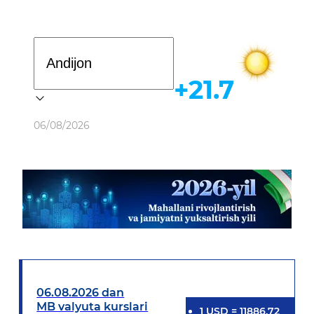
Davlat dasturi
+21.7
Ob-havo
06/08/2026
06.08.2026 dan
MB valyuta kurslari
1
USD
=
11886.72