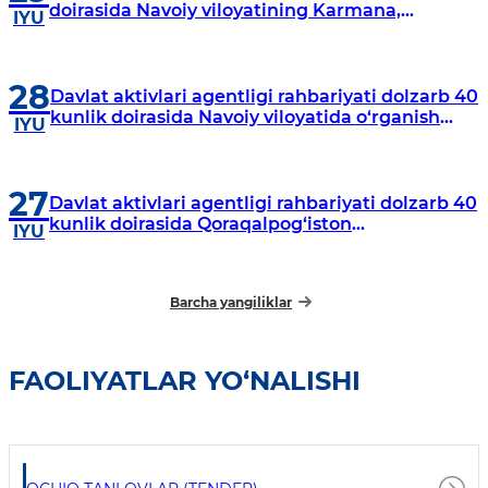
doirasida Navoiy viloyatining Karmana,
IYU
Navbahor, Xatirchi va Nurota tumanlarida
o‘rganish o‘tkazmoqda
28
Davlat aktivlari agentligi rahbariyati dolzarb 40
kunlik doirasida Navoiy viloyatida o‘rganish
IYU
o‘tkazdi
27
Davlat aktivlari agentligi rahbariyati dolzarb 40
kunlik doirasida Qoraqalpog‘iston
IYU
Respublikasida o‘rganish o‘tkazmoqda
Barcha yangiliklar
FAOLIYATLAR YO‘NALISHI