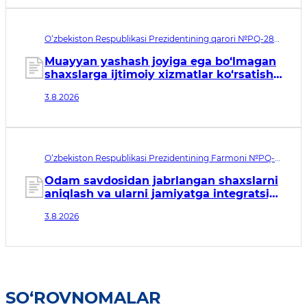
O‘zbekiston Respublikasi Prezidentining qarori №PQ-288.
Qabul qilingan sana 03.08.2026. Kuchga kirish sanasi
04.08.2026
Muayyan yashash joyiga ega bo‘lmagan
shaxslarga ijtimoiy xizmatlar ko‘rsatish
tizimini takomillashtirish to‘g‘risida
3.8.2026
O‘zbekiston Respublikasi Prezidentining Farmoni №PQ-
146. Qabul qilingan sana 03.08.2026. Kuchga kirish sanasi
04.08.2026
Odam savdosidan jabrlangan shaxslarni
aniqlash va ularni jamiyatga integratsiya
qilish tizimini tubdan
3.8.2026
takomillashtirishga qaratilgan
qo‘shimcha chora-tadbirlar to‘g‘risida
SO‘ROVNOMALAR