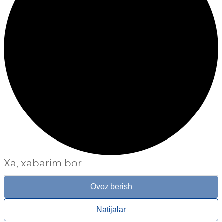
Xa, xabarim bor
Ovoz berish
Natijalar