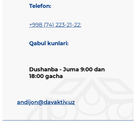
Telefon
:
+998 (74) 223-21-22
;
Qabul kunlari
:
Dushanba - Juma 9:00 dan
18:00 gacha
andijon@davaktiv.uz