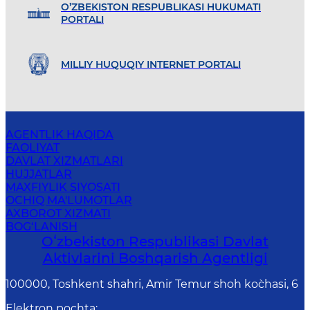
O’ZBEKISTON RESPUBLIKASI HUKUMATI
PORTALI
MILLIY HUQUQIY INTERNET PORTALI
AGENTLIK HAQIDA
FAOLIYAT
DAVLAT XIZMATLARI
HUJJATLAR
MAXFIYLIK SIYOSATI
OCHIQ MA'LUMOTLAR
AXBOROT XIZMATI
BOG‘LANISH
Oʻzbekiston Respublikasi Davlat
Aktivlarini Boshqarish Agentligi
100000, Toshkent shahri, Amir Temur shoh ko`chasi, 6
Elektron pochta
: