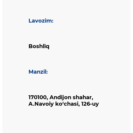
Lavozim
:
Boshliq
Manzil
:
170100, Andijon shahar,
A.Navoiy ko‘chasi, 126-uy