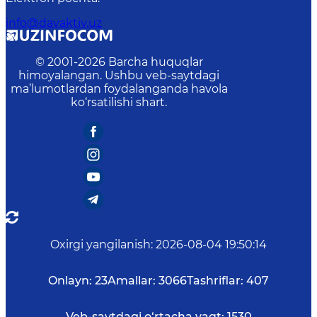
info@davaktiv.uz
© 2001-
2026
Barcha huquqlar
himoyalangan. Ushbu veb-saytdagi
ma’lumotlardan foydalanganda havola
ko‘rsatilishi shart.
Oxirgi yangilanish
:
2026-08-04 19:50:14
Onlayn:
23
Amallar:
3066
Tashriflar:
407
Veb-saytdagi o‘rtacha vaqt:
1530