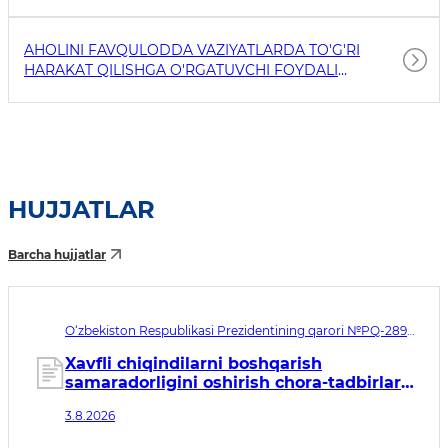
AHOLINI FAVQULODDA VAZIYATLARDA TO'G'RI
HARAKAT QILISHGA O'RGATUVCHI FOYDALI
HAVOLALAR
HUJJATLAR
Barcha hujjatlar
O‘zbekiston Respublikasi Prezidentining qarori №PQ-289.
Qabul qilingan sana 03.08.2026. Kuchga kirish sanasi
04.08.2026
Xavfli chiqindilarni boshqarish
samaradorligini oshirish chora-tadbirlari
to‘g‘risida
3.8.2026