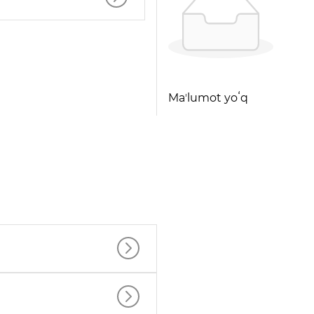
Maʼlumot yoʻq