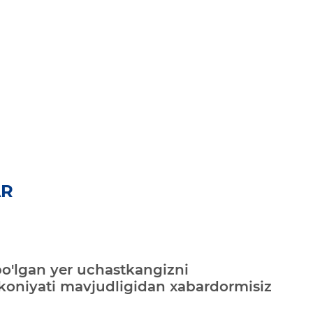
AR
bo'lgan yer uchastkangizni
mkoniyati mavjudligidan xabardormisiz