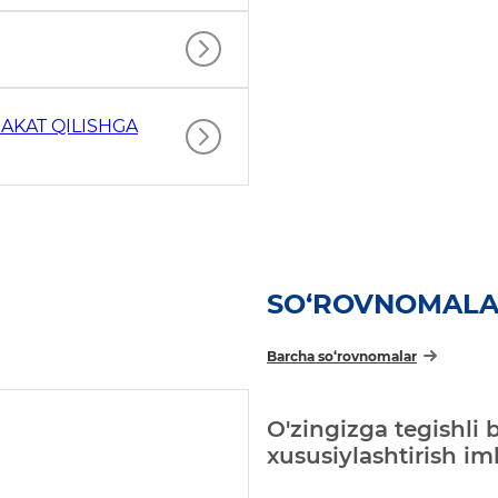
AKAT QILISHGA
SO‘ROVNOMAL
Barcha so‘rovnomalar
O'zingizga tegishli 
xususiylashtirish i