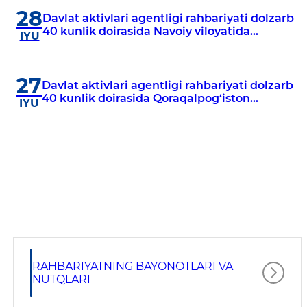
28
Davlat aktivlari agentligi rahbariyati dolzarb
40 kunlik doirasida Navoiy viloyatida
IYU
o‘rganish o‘tkazdi
27
Davlat aktivlari agentligi rahbariyati dolzarb
40 kunlik doirasida Qoraqalpog‘iston
IYU
Respublikasida o‘rganish o‘tkazmoqda
RAHBARIYATNING BAYONOTLARI VA
NUTQLARI