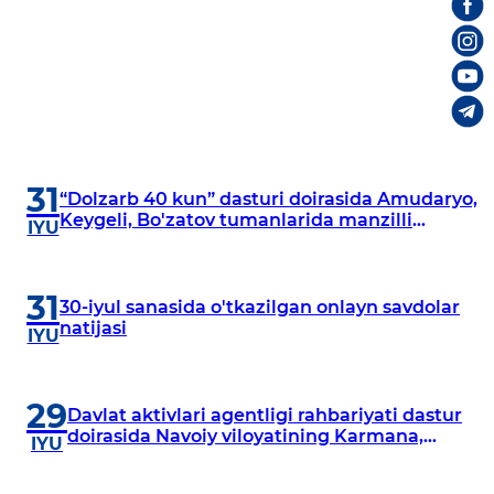
31
“Dolzarb 40 kun” dasturi doirasida Amudaryo,
Keygeli, Bo'zatov tumanlarida manzilli
IYU
o‘rganishlar olib borildi
31
30-iyul sanasida o'tkazilgan onlayn savdolar
natijasi
IYU
29
Davlat aktivlari agentligi rahbariyati dastur
doirasida Navoiy viloyatining Karmana,
IYU
Navbahor, Xatirchi va Nurota tumanlarida
o‘rganish o‘tkazmoqda