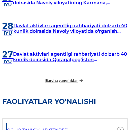
doirasida Navoiy viloyatining Karmana,
IYU
Navbahor, Xatirchi va Nurota tumanlarida
o‘rganish o‘tkazmoqda
28
Davlat aktivlari agentligi rahbariyati dolzarb 40
kunlik doirasida Navoiy viloyatida o‘rganish
IYU
o‘tkazdi
27
Davlat aktivlari agentligi rahbariyati dolzarb 40
kunlik doirasida Qoraqalpog‘iston
IYU
Respublikasida o‘rganish o‘tkazmoqda
Barcha yangiliklar
FAOLIYATLAR YO‘NALISHI