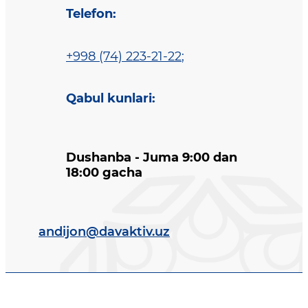
Telefon
:
+998 (74) 223-21-22
;
Qabul kunlari
:
Dushanba - Juma 9:00 dan
18:00 gacha
andijon@davaktiv.uz