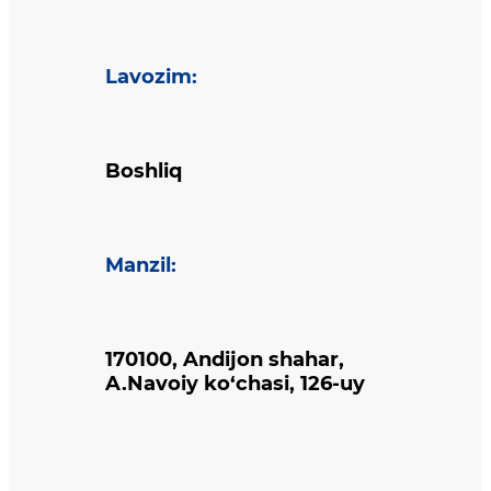
Lavozim
:
Boshliq
Manzil
:
170100, Andijon shahar,
A.Navoiy ko‘chasi, 126-uy