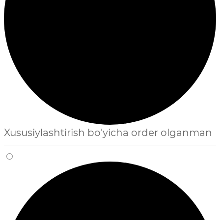
Xususiylashtirish bo'yicha order olganman