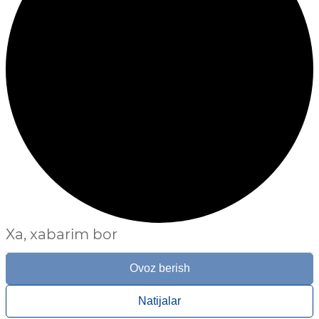
Xa, xabarim bor
Ovoz berish
Natijalar