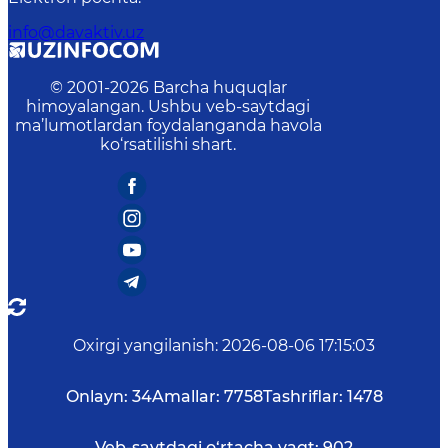
info@davaktiv.uz
© 2001-
2026
Barcha huquqlar
himoyalangan. Ushbu veb-saytdagi
ma’lumotlardan foydalanganda havola
ko‘rsatilishi shart.
Oxirgi yangilanish
:
2026-08-06 17:15:03
Onlayn:
34
Amallar:
7758
Tashriflar:
1478
Veb-saytdagi o‘rtacha vaqt:
902