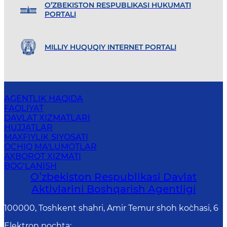
O’ZBEKISTON RESPUBLIKASI HUKUMATI
PORTALI
MILLIY HUQUQIY INTERNET PORTALI
AGENTLIK HAQIDA
FAOLIYAT
DAVLAT XIZMATLARI
HUJJATLAR
MAXFIYLIK SIYOSATI
OCHIQ MA'LUMOTLAR
AXBOROT XIZMATI
BOG‘LANISH
Oʻzbekiston Respublikasi Davlat
Aktivlarini Boshqarish Agentligi
100000, Toshkent shahri, Amir Temur shoh ko`chasi, 6
Elektron pochta
: