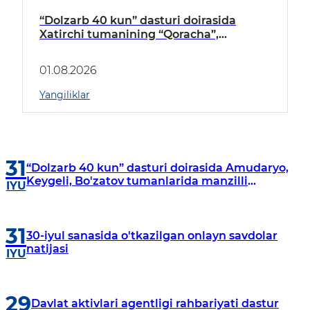
“Dolzarb 40 kun” dasturi doirasida
Xatirchi tumanining “Qoracha”,
“Nayman”, “A.Navoiy” va “Damariq”
mahallalarida manzilli o‘rganishlar olib
01.08.2026
borildi
Yangiliklar
31
“Dolzarb 40 kun” dasturi doirasida Amudaryo,
Keygeli, Bo'zatov tumanlarida manzilli
IYU
o‘rganishlar olib borildi
31
30-iyul sanasida o'tkazilgan onlayn savdolar
natijasi
IYU
29
Davlat aktivlari agentligi rahbariyati dastur