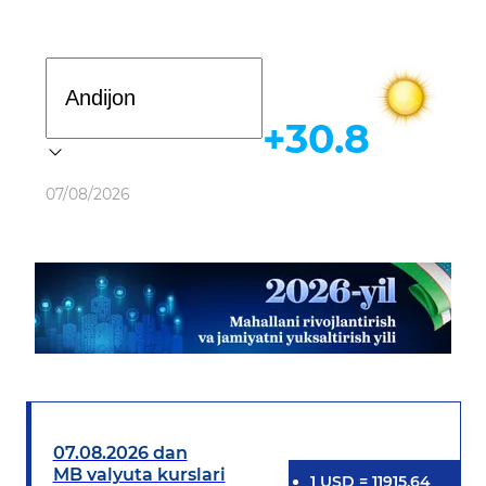
Davlat dasturi
+30.8
Ob-havo
07/08/2026
07.08.2026 dan
MB valyuta kurslari
1
USD
=
11915.64