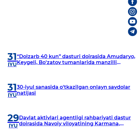
31
“Dolzarb 40 kun” dasturi doirasida Amudaryo,
Keygeli, Bo'zatov tumanlarida manzilli
IYU
o‘rganishlar olib borildi
31
30-iyul sanasida o'tkazilgan onlayn savdolar
natijasi
IYU
29
Davlat aktivlari agentligi rahbariyati dastur
doirasida Navoiy viloyatining Karmana,
IYU
Navbahor, Xatirchi va Nurota tumanlarida
o‘rganish o‘tkazmoqda