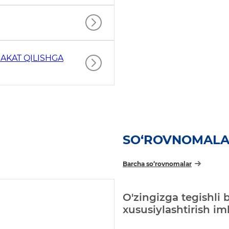
AKAT QILISHGA
SO‘ROVNOMAL
Barcha so‘rovnomalar
O'zingizga tegishli 
xususiylashtirish i