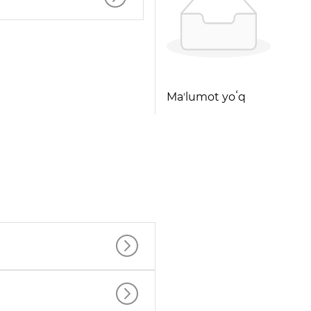
Maʼlumot yoʻq