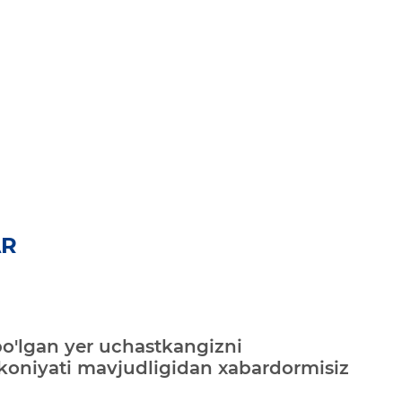
AR
bo'lgan yer uchastkangizni
mkoniyati mavjudligidan xabardormisiz