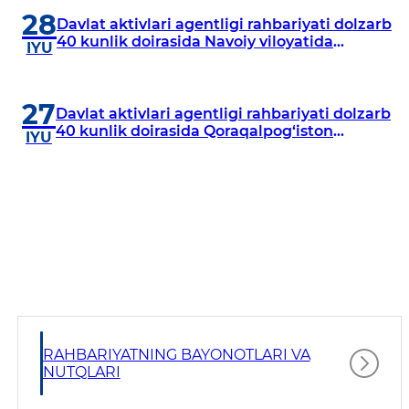
28
Davlat aktivlari agentligi rahbariyati dolzarb
40 kunlik doirasida Navoiy viloyatida
IYU
o‘rganish o‘tkazdi
27
Davlat aktivlari agentligi rahbariyati dolzarb
40 kunlik doirasida Qoraqalpog‘iston
IYU
Respublikasida o‘rganish o‘tkazmoqda
RAHBARIYATNING BAYONOTLARI VA
NUTQLARI