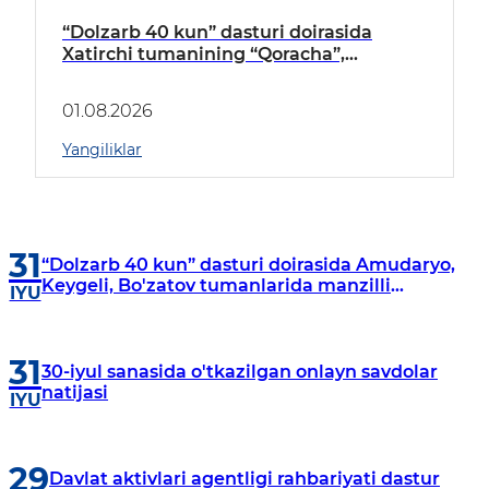
“Dolzarb 40 kun” dasturi doirasida
Xatirchi tumanining “Qoracha”,
“Nayman”, “A.Navoiy” va “Damariq”
mahallalarida manzilli o‘rganishlar olib
01.08.2026
borildi
Yangiliklar
31
“Dolzarb 40 kun” dasturi doirasida Amudaryo,
Keygeli, Bo'zatov tumanlarida manzilli
IYU
o‘rganishlar olib borildi
31
30-iyul sanasida o'tkazilgan onlayn savdolar
natijasi
IYU
29
Davlat aktivlari agentligi rahbariyati dastur