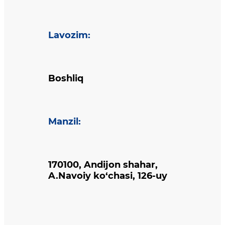
Lavozim
:
Boshliq
Manzil
:
170100, Andijon shahar,
A.Navoiy ko‘chasi, 126-uy