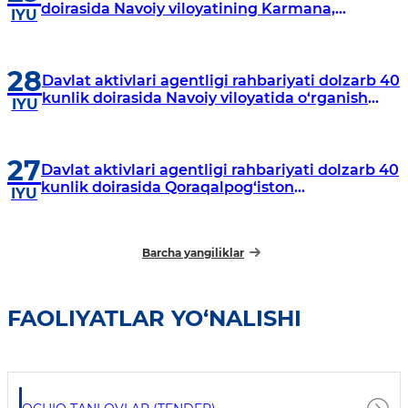
doirasida Navoiy viloyatining Karmana,
IYU
Navbahor, Xatirchi va Nurota tumanlarida
o‘rganish o‘tkazmoqda
28
Davlat aktivlari agentligi rahbariyati dolzarb 40
kunlik doirasida Navoiy viloyatida o‘rganish
IYU
o‘tkazdi
27
Davlat aktivlari agentligi rahbariyati dolzarb 40
kunlik doirasida Qoraqalpog‘iston
IYU
Respublikasida o‘rganish o‘tkazmoqda
Barcha yangiliklar
FAOLIYATLAR YO‘NALISHI