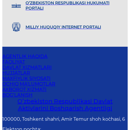
O’ZBEKISTON RESPUBLIKASI HUKUMATI
PORTALI
MILLIY HUQUQIY INTERNET PORTALI
AGENTLIK HAQIDA
FAOLIYAT
DAVLAT XIZMATLARI
HUJJATLAR
MAXFIYLIK SIYOSATI
OCHIQ MA'LUMOTLAR
AXBOROT XIZMATI
BOG‘LANISH
Oʻzbekiston Respublikasi Davlat
Aktivlarini Boshqarish Agentligi
100000, Toshkent shahri, Amir Temur shoh ko`chasi, 6
Elektron pochta
: