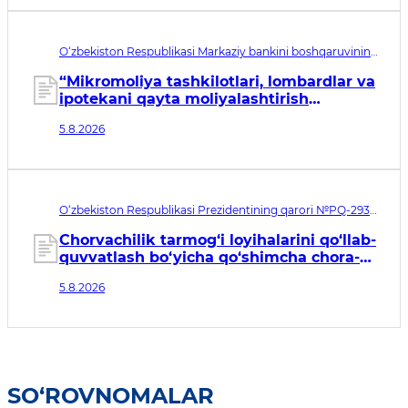
O‘zbekiston Respublikasi Markaziy bankini boshqaruvining
qarori рег. № МЮ 3260-2. Qabul qilingan sana 05.08.2026.
Kuchga kirish sanasi 06.08.2026
“Mikromoliya tashkilotlari, lombardlar va
ipotekani qayta moliyalashtirish
tashkilotlarining axborot tizimlarida
5.8.2026
axborot xavfsizligiga doir minimal
talablar toʻgʻrisidagi nizomni tasdiqlash
haqida”gi qarorga o‘zgartirishlar va
qo‘shimcha kiritish toʻgʻrisida
O‘zbekiston Respublikasi Prezidentining qarori №PQ-293.
Qabul qilingan sana 05.08.2026. Kuchga kirish sanasi
06.08.2026
Chorvachilik tarmog‘i loyihalarini qo‘llab-
quvvatlash bo‘yicha qo‘shimcha chora-
tadbirlar to‘g‘risida
5.8.2026
SO‘ROVNOMALAR