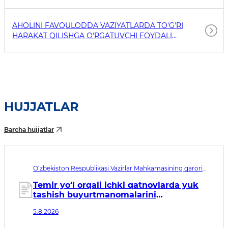
AHOLINI FAVQULODDA VAZIYATLARDA TO'G'RI
HARAKAT QILISHGA O'RGATUVCHI FOYDALI
HAVOLALAR
HUJJATLAR
Barcha hujjatlar
O‘zbekiston Respublikasi Vazirlar Mahkamasining qarori
№433. Qabul qilingan sana 05.08.2026. Kuchga kirish
sanasi 01.10.2026
Temir yo‘l orqali ichki qatnovlarda yuk
tashish buyurtmanomalarini
rasmiylashtirish bo‘yicha davlat
5.8.2026
xizmatini ko‘rsatishning ma’muriy
reglamentini tasdiqlash to‘g‘risida