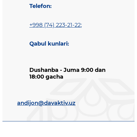
Telefon
:
+998 (74) 223-21-22
;
Qabul kunlari
:
Dushanba - Juma 9:00 dan
18:00 gacha
andijon@davaktiv.uz