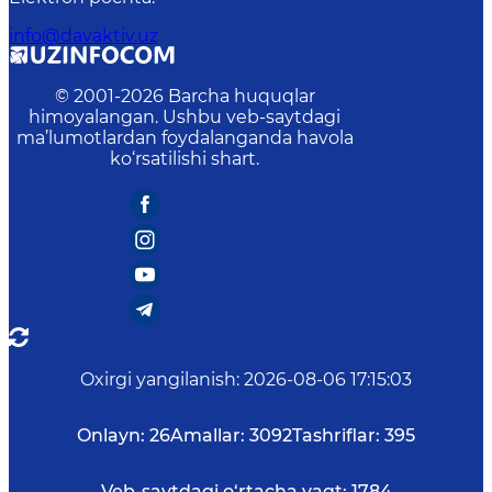
info@davaktiv.uz
© 2001-
2026
Barcha huquqlar
himoyalangan. Ushbu veb-saytdagi
ma’lumotlardan foydalanganda havola
ko‘rsatilishi shart.
Oxirgi yangilanish
:
2026-08-06 17:15:03
Onlayn:
26
Amallar:
3092
Tashriflar:
395
Veb-saytdagi o‘rtacha vaqt:
1784