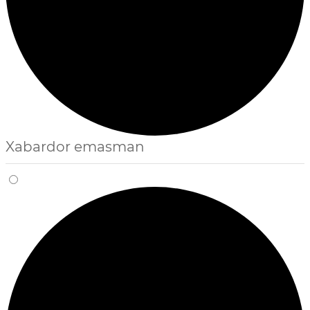
Xabardor emasman