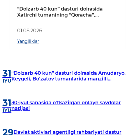
“Dolzarb 40 kun” dasturi doirasida
Xatirchi tumanining “Qoracha”,
“Nayman”, “A.Navoiy” va “Damariq”
mahallalarida manzilli o‘rganishlar olib
01.08.2026
borildi
Yangiliklar
31
“Dolzarb 40 kun” dasturi doirasida Amudaryo,
Keygeli, Bo'zatov tumanlarida manzilli
IYU
o‘rganishlar olib borildi
31
30-iyul sanasida o'tkazilgan onlayn savdolar
natijasi
IYU
29
Davlat aktivlari agentligi rahbariyati dastur