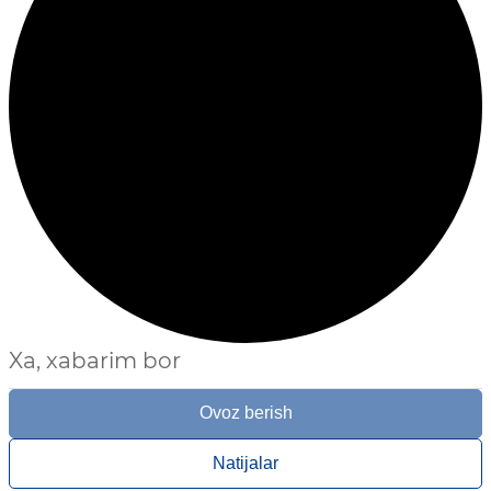
Xa, xabarim bor
Ovoz berish
Natijalar