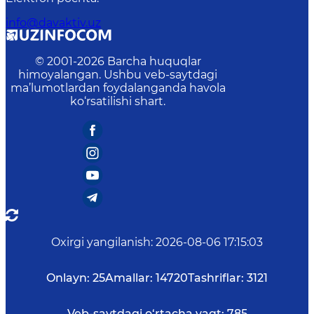
info@davaktiv.uz
© 2001-
2026
Barcha huquqlar
himoyalangan. Ushbu veb-saytdagi
ma’lumotlardan foydalanganda havola
ko‘rsatilishi shart.
Oxirgi yangilanish
:
2026-08-06 17:15:03
Onlayn:
25
Amallar:
14720
Tashriflar:
3121
Veb-saytdagi o‘rtacha vaqt:
785