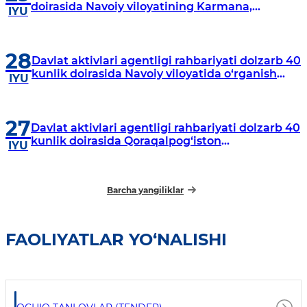
doirasida Navoiy viloyatining Karmana,
IYU
Navbahor, Xatirchi va Nurota tumanlarida
o‘rganish o‘tkazmoqda
28
Davlat aktivlari agentligi rahbariyati dolzarb 40
kunlik doirasida Navoiy viloyatida o‘rganish
IYU
o‘tkazdi
27
Davlat aktivlari agentligi rahbariyati dolzarb 40
kunlik doirasida Qoraqalpog‘iston
IYU
Respublikasida o‘rganish o‘tkazmoqda
Barcha yangiliklar
FAOLIYATLAR YO‘NALISHI