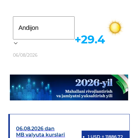
Davlat dasturi
+29.4
Ob-havo
06/08/2026
06.08.2026 dan
MB valyuta kurslari
1
USD
=
11886.72