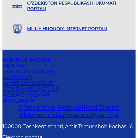
O’ZBEKISTON RESPUBLIKASI HUKUMATI
PORTALI
MILLIY HUQUQIY INTERNET PORTALI
AGENTLIK HAQIDA
FAOLIYAT
DAVLAT XIZMATLARI
HUJJATLAR
MAXFIYLIK SIYOSATI
OCHIQ MA'LUMOTLAR
AXBOROT XIZMATI
BOG‘LANISH
Oʻzbekiston Respublikasi Davlat
Aktivlarini Boshqarish Agentligi
100000, Toshkent shahri, Amir Temur shoh ko`chasi, 6
Elektron pochta
: