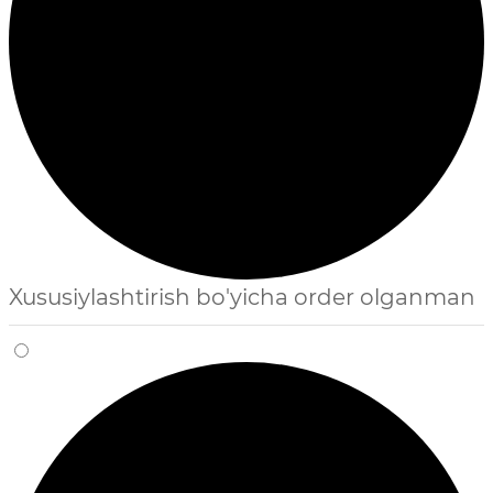
Xususiylashtirish bo'yicha order olganman