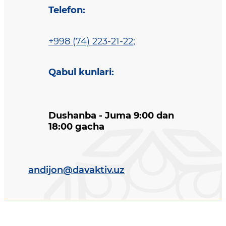
Telefon
:
+998 (74) 223-21-22
;
Qabul kunlari
:
Dushanba - Juma 9:00 dan
18:00 gacha
andijon@davaktiv.uz