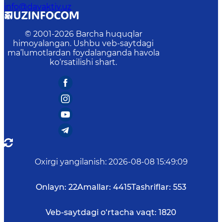
info@davaktiv.uz
© 2001-
2026
Barcha huquqlar
himoyalangan. Ushbu veb-saytdagi
ma’lumotlardan foydalanganda havola
ko‘rsatilishi shart.
Oxirgi yangilanish
:
2026-08-08 15:49:09
Onlayn:
22
Amallar:
4415
Tashriflar:
553
Veb-saytdagi o‘rtacha vaqt:
1820