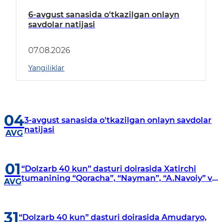
6-avgust sanasida o'tkazilgan onlayn
savdolar natijasi
07.08.2026
Yangiliklar
04
3-avgust sanasida o'tkazilgan onlayn savdolar
natijasi
AVG
01
“Dolzarb 40 kun” dasturi doirasida Xatirchi
tumanining “Qoracha”, “Nayman”, “A.Navoiy” va
AVG
“Damariq” mahallalarida manzilli o‘rganishlar
olib borildi
31
“Dolzarb 40 kun” dasturi doirasida Amudaryo,