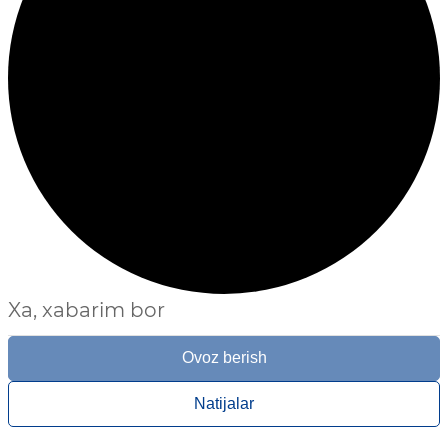
Xa, xabarim bor
Ovoz berish
Natijalar