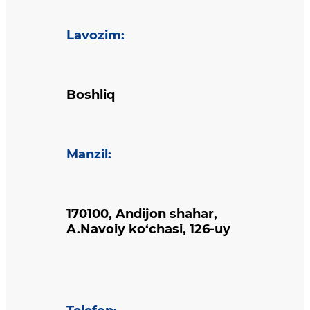
Lavozim
:
Boshliq
Manzil
:
170100, Andijon shahar,
A.Navoiy ko‘chasi, 126-uy