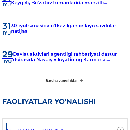
Keygeli, Bo'zatov tumanlarida manzilli
IYU
o‘rganishlar olib borildi
31
30-iyul sanasida o'tkazilgan onlayn savdolar
natijasi
IYU
29
Davlat aktivlari agentligi rahbariyati dastur
doirasida Navoiy viloyatining Karmana,
IYU
Navbahor, Xatirchi va Nurota tumanlarida
o‘rganish o‘tkazmoqda
Barcha yangiliklar
FAOLIYATLAR YO‘NALISHI