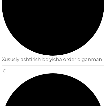
Xususiylashtirish bo'yicha order olganman