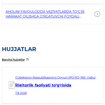
AHOLINI FAVQULODDA VAZIYATLARDA TO'G'RI
HARAKAT QILISHGA O'RGATUVCHI FOYDALI
HAVOLALAR
HUJJATLAR
Barcha hujjatlar
O‘zbekiston Respublikasining Qonuni №O‘RQ-1163. Qabul
qilingan sana 07.08.2026. Kuchga kirish sanasi 08.11.2026
Rieltorlik faoliyati to‘g‘risida
7.8.2026