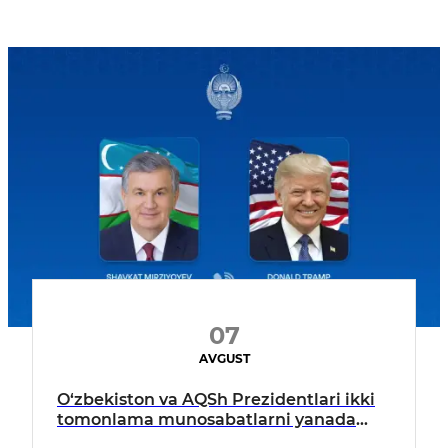
07
AVGUST
O‘zbekiston va AQSh Prezidentlari ikki
tomonlama munosabatlarni yanada
mustahkamlash istiqbollarini