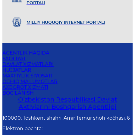
PORTALI
MILLIY HUQUQIY INTERNET PORTALI
AGENTLIK HAQIDA
FAOLIYAT
DAVLAT XIZMATLARI
HUJJATLAR
MAXFIYLIK SIYOSATI
OCHIQ MA'LUMOTLAR
AXBOROT XIZMATI
BOG‘LANISH
Oʻzbekiston Respublikasi Davlat
Aktivlarini Boshqarish Agentligi
100000, Toshkent shahri, Amir Temur shoh ko`chasi, 6
Elektron pochta
: