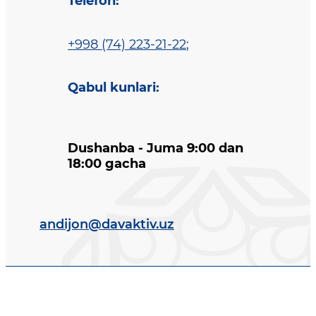
Telefon
:
+998 (74) 223-21-22
;
Qabul kunlari
:
Dushanba - Juma 9:00 dan
18:00 gacha
andijon@davaktiv.uz