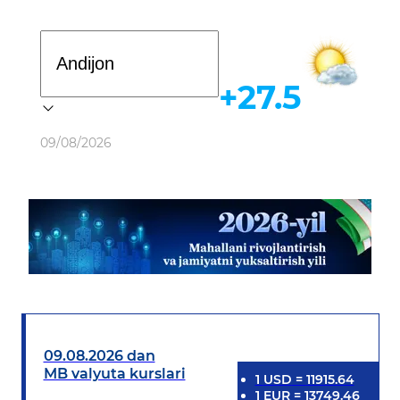
Davlat dasturi
+27.5
Ob-havo
09/08/2026
09.08.2026 dan
MB valyuta kurslari
1
USD
=
11915.64
1
EUR
=
13749.46