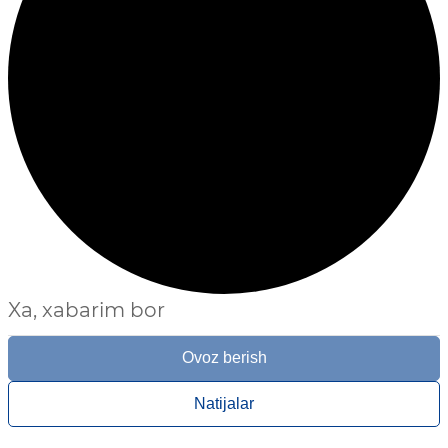
Xa, xabarim bor
Ovoz berish
Natijalar