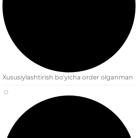
Xususiylashtirish bo'yicha order olganman