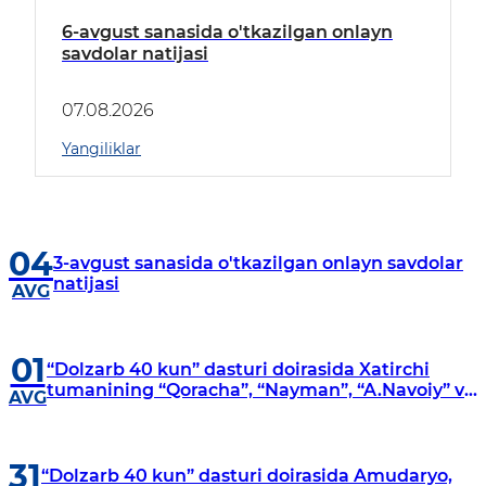
6-avgust sanasida o'tkazilgan onlayn
savdolar natijasi
07.08.2026
Yangiliklar
04
3-avgust sanasida o'tkazilgan onlayn savdolar
natijasi
AVG
01
“Dolzarb 40 kun” dasturi doirasida Xatirchi
tumanining “Qoracha”, “Nayman”, “A.Navoiy” va
AVG
“Damariq” mahallalarida manzilli o‘rganishlar
olib borildi
31
“Dolzarb 40 kun” dasturi doirasida Amudaryo,