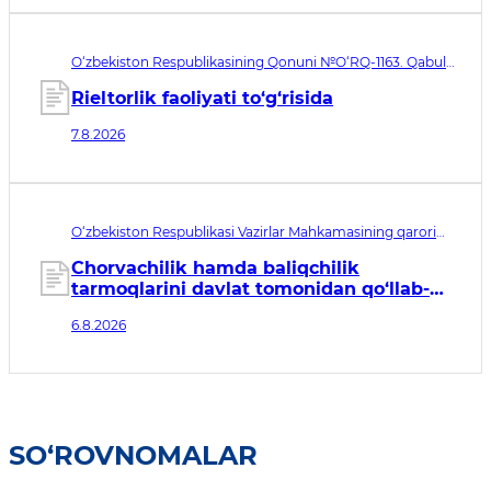
O‘zbekiston Respublikasining Qonuni №O‘RQ-1163. Qabul
qilingan sana 07.08.2026. Kuchga kirish sanasi 08.11.2026
Rieltorlik faoliyati to‘g‘risida
7.8.2026
O‘zbekiston Respublikasi Vazirlar Mahkamasining qarori
№435. Qabul qilingan sana 06.08.2026. Kuchga kirish
sanasi 07.08.2026
Chorvachilik hamda baliqchilik
tarmoqlarini davlat tomonidan qo‘llab-
quvvatlashning qo‘shimcha chora-
6.8.2026
tadbirlari to‘g‘risida
SO‘ROVNOMALAR