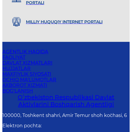
PORTALI
MILLIY HUQUQIY INTERNET PORTALI
AGENTLIK HAQIDA
FAOLIYAT
DAVLAT XIZMATLARI
HUJJATLAR
MAXFIYLIK SIYOSATI
OCHIQ MA'LUMOTLAR
AXBOROT XIZMATI
BOG‘LANISH
Oʻzbekiston Respublikasi Davlat
Aktivlarini Boshqarish Agentligi
100000, Toshkent shahri, Amir Temur shoh ko`chasi, 6
Elektron pochta
: