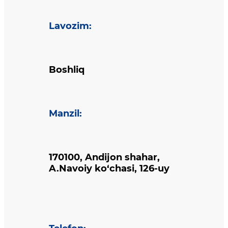
Lavozim
:
Boshliq
Manzil
:
170100, Andijon shahar,
A.Navoiy ko‘chasi, 126-uy