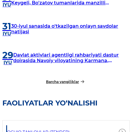
Keygeli, Bo'zatov tumanlarida manzilli
IYU
o‘rganishlar olib borildi
31
30-iyul sanasida o'tkazilgan onlayn savdolar
natijasi
IYU
29
Davlat aktivlari agentligi rahbariyati dastur
doirasida Navoiy viloyatining Karmana,
IYU
Navbahor, Xatirchi va Nurota tumanlarida
o‘rganish o‘tkazmoqda
Barcha yangiliklar
FAOLIYATLAR YO‘NALISHI