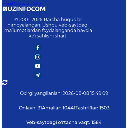
info@davaktiv.uz
© 2001-
2026
Barcha huquqlar
himoyalangan. Ushbu veb-saytdagi
ma’lumotlardan foydalanganda havola
ko‘rsatilishi shart.
Oxirgi yangilanish
:
2026-08-08 15:49:09
Onlayn:
31
Amallar:
10441
Tashriflar:
1503
Veb-saytdagi o‘rtacha vaqt:
1564