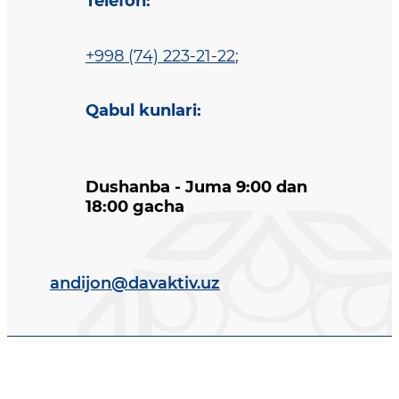
Telefon
:
+998 (74) 223-21-22
;
Qabul kunlari
:
Dushanba - Juma 9:00 dan
18:00 gacha
andijon@davaktiv.uz