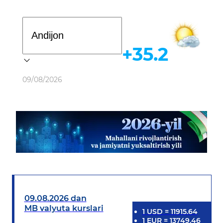
Davlat dasturi
+35.2
Ob-havo
09/08/2026
09.08.2026 dan
MB valyuta kurslari
1
USD
=
11915.64
1
EUR
=
13749.46