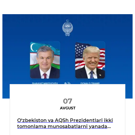
07
AVGUST
O‘zbekiston va AQSh Prezidentlari ikki
tomonlama munosabatlarni yanada
mustahkamlash istiqbollarini