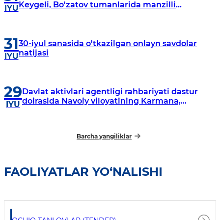
Keygeli, Bo'zatov tumanlarida manzilli
IYU
o‘rganishlar olib borildi
31
30-iyul sanasida o'tkazilgan onlayn savdolar
natijasi
IYU
29
Davlat aktivlari agentligi rahbariyati dastur
doirasida Navoiy viloyatining Karmana,
IYU
Navbahor, Xatirchi va Nurota tumanlarida
o‘rganish o‘tkazmoqda
Barcha yangiliklar
FAOLIYATLAR YO‘NALISHI