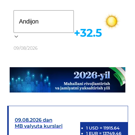
Davlat dasturi
+32.5
Ob-havo
09/08/2026
09.08.2026 dan
MB valyuta kurslari
1
USD
=
11915.64
1
EUR
=
13749.46