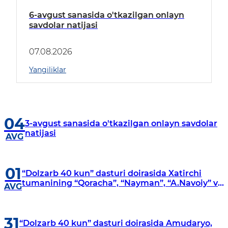
6-avgust sanasida o'tkazilgan onlayn
savdolar natijasi
07.08.2026
Yangiliklar
04
3-avgust sanasida o'tkazilgan onlayn savdolar
natijasi
AVG
01
“Dolzarb 40 kun” dasturi doirasida Xatirchi
tumanining “Qoracha”, “Nayman”, “A.Navoiy” va
AVG
“Damariq” mahallalarida manzilli o‘rganishlar
olib borildi
31
“Dolzarb 40 kun” dasturi doirasida Amudaryo,