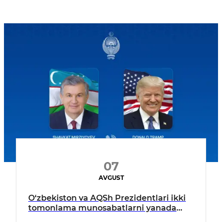
07
AVGUST
O‘zbekiston va AQSh Prezidentlari ikki
tomonlama munosabatlarni yanada
mustahkamlash istiqbollarini