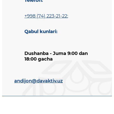
Telefon
:
+998 (74) 223-21-22
;
Qabul kunlari
:
Dushanba - Juma 9:00 dan
18:00 gacha
andijon@davaktiv.uz