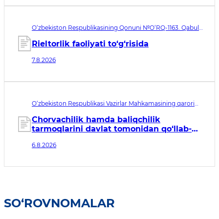
O‘zbekiston Respublikasining Qonuni №O‘RQ-1163. Qabul
qilingan sana 07.08.2026. Kuchga kirish sanasi 08.11.2026
Rieltorlik faoliyati to‘g‘risida
7.8.2026
O‘zbekiston Respublikasi Vazirlar Mahkamasining qarori
№435. Qabul qilingan sana 06.08.2026. Kuchga kirish
sanasi 07.08.2026
Chorvachilik hamda baliqchilik
tarmoqlarini davlat tomonidan qo‘llab-
quvvatlashning qo‘shimcha chora-
6.8.2026
tadbirlari to‘g‘risida
SO‘ROVNOMALAR