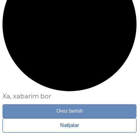
Xa, xabarim bor
Ovoz berish
Natijalar