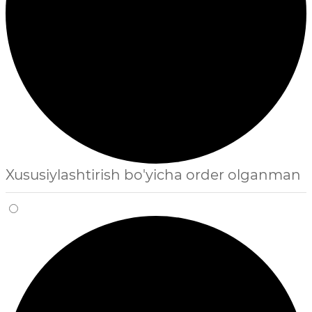
Xususiylashtirish bo'yicha order olganman