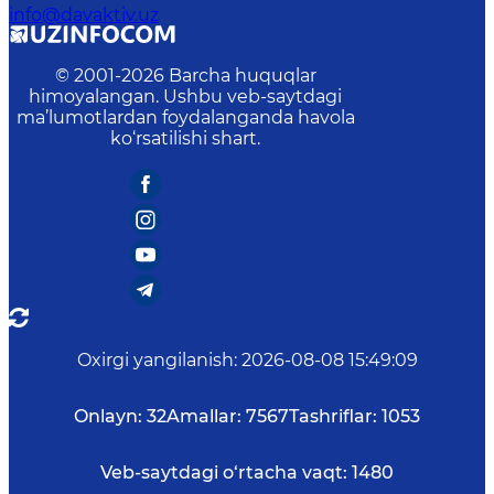
info@davaktiv.uz
© 2001-
2026
Barcha huquqlar
himoyalangan. Ushbu veb-saytdagi
ma’lumotlardan foydalanganda havola
ko‘rsatilishi shart.
Oxirgi yangilanish
:
2026-08-08 15:49:09
Onlayn:
32
Amallar:
7567
Tashriflar:
1053
Veb-saytdagi o‘rtacha vaqt:
1480