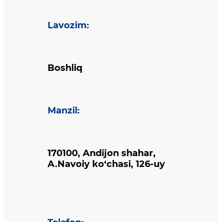
Lavozim
:
Boshliq
Manzil
:
170100, Andijon shahar,
A.Navoiy ko‘chasi, 126-uy