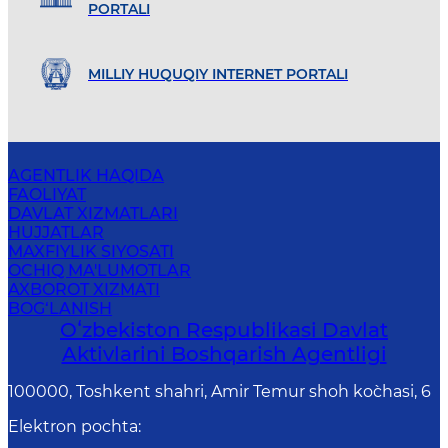
PORTALI
MILLIY HUQUQIY INTERNET PORTALI
AGENTLIK HAQIDA
FAOLIYAT
DAVLAT XIZMATLARI
HUJJATLAR
MAXFIYLIK SIYOSATI
OCHIQ MA'LUMOTLAR
AXBOROT XIZMATI
BOG‘LANISH
Oʻzbekiston Respublikasi Davlat
Aktivlarini Boshqarish Agentligi
100000, Toshkent shahri, Amir Temur shoh ko`chasi, 6
Elektron pochta
: