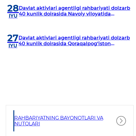
28
Davlat aktivlari agentligi rahbariyati dolzarb
40 kunlik doirasida Navoiy viloyatida
IYU
o‘rganish o‘tkazdi
27
Davlat aktivlari agentligi rahbariyati dolzarb
40 kunlik doirasida Qoraqalpog‘iston
IYU
Respublikasida o‘rganish o‘tkazmoqda
RAHBARIYATNING BAYONOTLARI VA
NUTQLARI