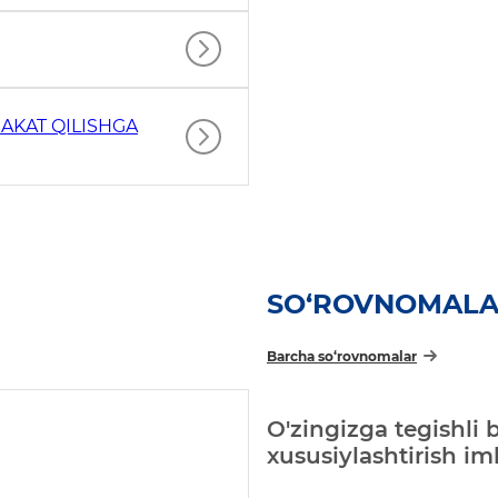
AKAT QILISHGA
SO‘ROVNOMAL
Barcha so‘rovnomalar
O'zingizga tegishli 
xususiylashtirish i