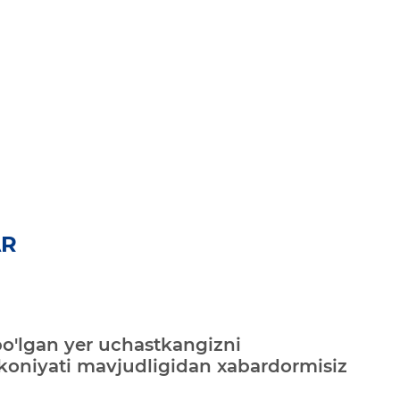
AR
bo'lgan yer uchastkangizni
mkoniyati mavjudligidan xabardormisiz