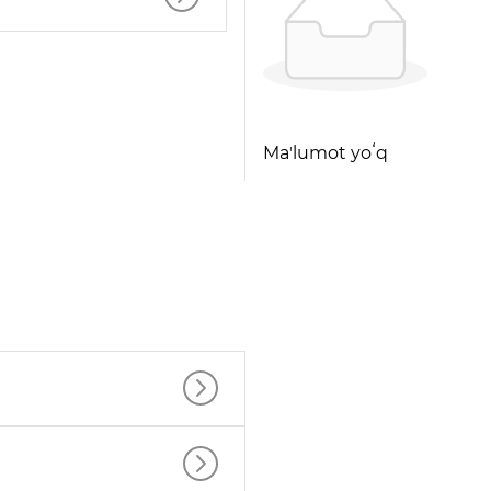
Maʼlumot yoʻq