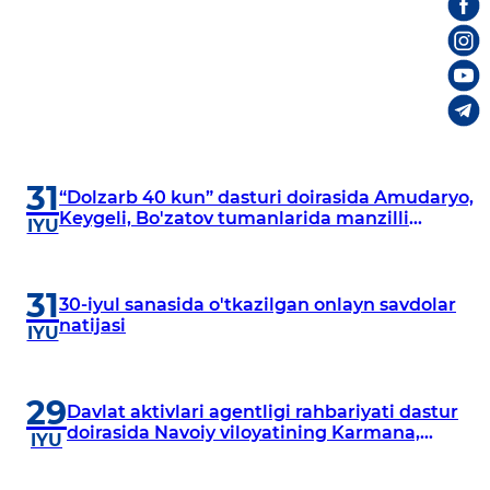
31
“Dolzarb 40 kun” dasturi doirasida Amudaryo,
Keygeli, Bo'zatov tumanlarida manzilli
IYU
o‘rganishlar olib borildi
31
30-iyul sanasida o'tkazilgan onlayn savdolar
natijasi
IYU
29
Davlat aktivlari agentligi rahbariyati dastur
doirasida Navoiy viloyatining Karmana,
IYU
Navbahor, Xatirchi va Nurota tumanlarida
o‘rganish o‘tkazmoqda