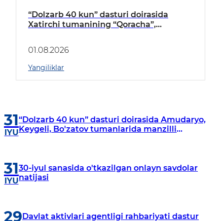
“Dolzarb 40 kun” dasturi doirasida
Xatirchi tumanining “Qoracha”,
“Nayman”, “A.Navoiy” va “Damariq”
mahallalarida manzilli o‘rganishlar olib
01.08.2026
borildi
Yangiliklar
31
“Dolzarb 40 kun” dasturi doirasida Amudaryo,
Keygeli, Bo'zatov tumanlarida manzilli
IYU
o‘rganishlar olib borildi
31
30-iyul sanasida o'tkazilgan onlayn savdolar
natijasi
IYU
29
Davlat aktivlari agentligi rahbariyati dastur