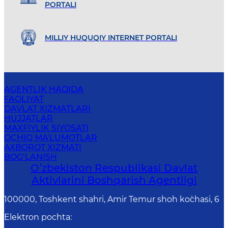
PORTALI
MILLIY HUQUQIY INTERNET PORTALI
AGENTLIK HAQIDA
FAOLIYAT
DAVLAT XIZMATLARI
HUJJATLAR
MAXFIYLIK SIYOSATI
OCHIQ MA'LUMOTLAR
AXBOROT XIZMATI
BOG‘LANISH
Oʻzbekiston Respublikasi Davlat
Aktivlarini Boshqarish Agentligi
100000, Toshkent shahri, Amir Temur shoh ko`chasi, 6
Elektron pochta
: