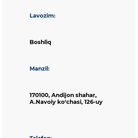
Lavozim
:
Boshliq
Manzil
:
170100, Andijon shahar,
A.Navoiy ko‘chasi, 126-uy