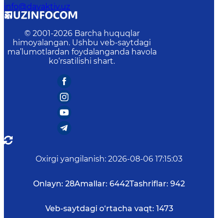
info@davaktiv.uz
© 2001-
2026
Barcha huquqlar
himoyalangan. Ushbu veb-saytdagi
ma’lumotlardan foydalanganda havola
ko‘rsatilishi shart.
Oxirgi yangilanish
:
2026-08-06 17:15:03
Onlayn:
28
Amallar:
6442
Tashriflar:
942
Veb-saytdagi o‘rtacha vaqt:
1473