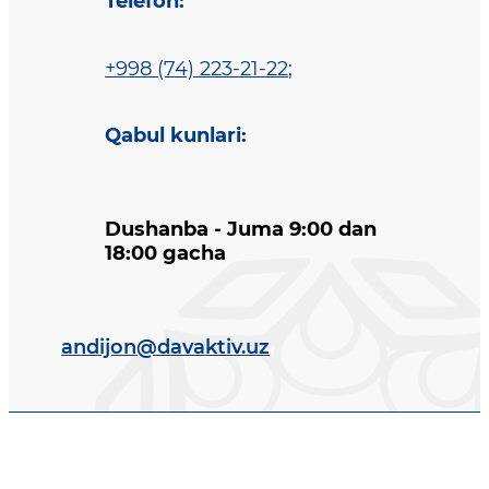
Telefon
:
+998 (74) 223-21-22
;
Qabul kunlari
:
Dushanba - Juma 9:00 dan
18:00 gacha
andijon@davaktiv.uz