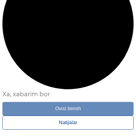
Xa, xabarim bor
Ovoz berish
Natijalar