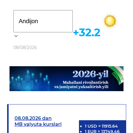
Davlat dasturi
+32.2
Ob-havo
08/08/2026
08.08.2026 dan
MB valyuta kurslari
1
USD
=
11915.64
1
EUR
=
13749.46