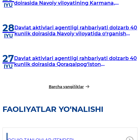
doirasida Navoiy viloyatining Karmana,
IYU
Navbahor, Xatirchi va Nurota tumanlarida
o‘rganish o‘tkazmoqda
28
Davlat aktivlari agentligi rahbariyati dolzarb 40
kunlik doirasida Navoiy viloyatida o‘rganish
IYU
o‘tkazdi
27
Davlat aktivlari agentligi rahbariyati dolzarb 40
kunlik doirasida Qoraqalpog‘iston
IYU
Respublikasida o‘rganish o‘tkazmoqda
Barcha yangiliklar
FAOLIYATLAR YO‘NALISHI