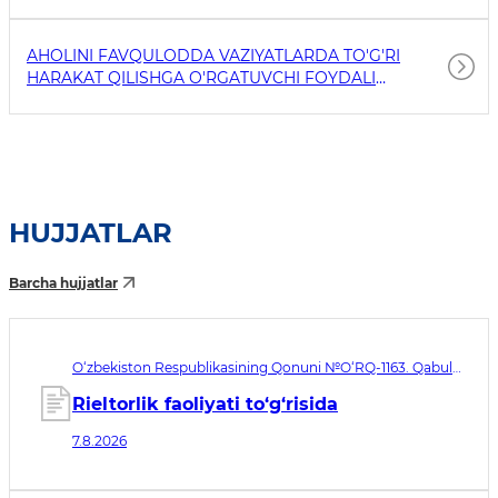
AHOLINI FAVQULODDA VAZIYATLARDA TO'G'RI
HARAKAT QILISHGA O'RGATUVCHI FOYDALI
HAVOLALAR
HUJJATLAR
Barcha hujjatlar
O‘zbekiston Respublikasining Qonuni №O‘RQ-1163. Qabul
qilingan sana 07.08.2026. Kuchga kirish sanasi 08.11.2026
Rieltorlik faoliyati to‘g‘risida
7.8.2026