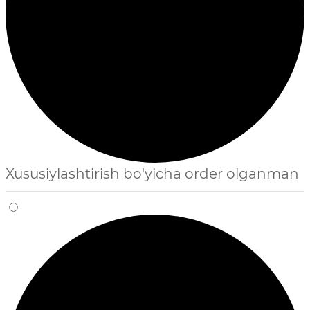
Xususiylashtirish bo'yicha order olganman